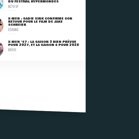
DU FESTIVAL HYPERMONDES
ACTU VF
X-MEN : SADIE SINK CONFIRME SON
RETOUR POUR LE FILM DE JAKE
SCHREIER
ECRANS
X-MEN '97 : LA SAISON 3 BIEN PRÉVUE
POUR 2027, ET LA SAISON 4 POUR 2028
BRÈVE