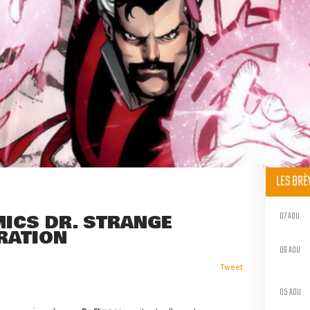
LES BR
07 AOU
ICS DR. STRANGE
RATION
06 AOU
Tweet
05 AOU