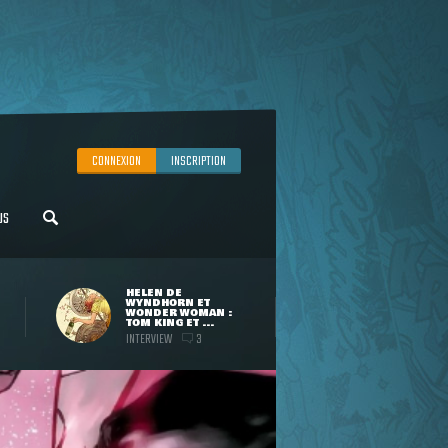
CONNEXION
INSCRIPTION
US
HELEN DE
WYNDHORN ET
WONDER WOMAN :
TOM KING ET ...
INTERVIEW
3