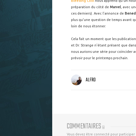
Bleeding Cool
nous apprend qu'un nouv
préparation du côté de
Marvel
, avec un
ces derniers). Avec l'annonce de
Bened
plus qu'une question de temps avant que
loin de nous étonner.
Cela fait un moment que les publication
et Dr. Strange n'étant présent que dan
nous aurions une série pour coïncider a
prévoir pour le printemps prochain.
ALFRO
COMMENTAIRES
(
4
)
Vous devez être connecté pour participer