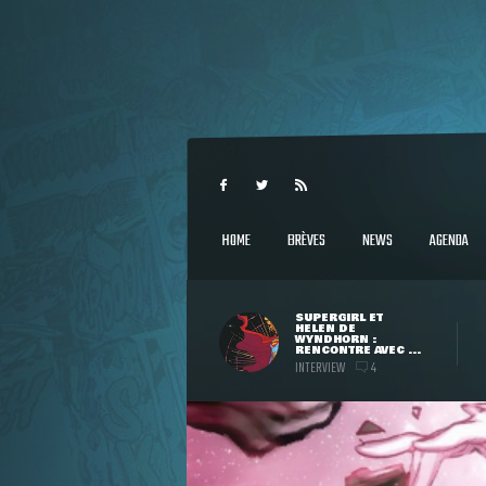
HOME
BRÈVES
NEWS
AGENDA
SUPERGIRL ET
HELEN DE
WYNDHORN :
RENCONTRE AVEC ...
INTERVIEW
4