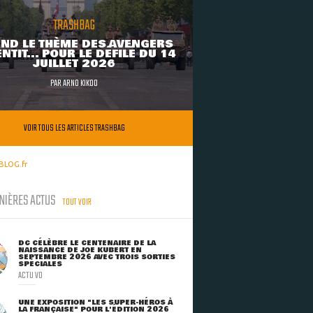
TRASHBAG
ND LE THÈME DES AVENGERS
NTIT... POUR LE DÉFILÉ DU 14
JUILLET 2026
PAR
ARNO KIKOO
VOIR TOUS LES ARTICLES TRASHBAG
BLOG.fr
NIÈRES ACTUS
TOUT VOIR
DC CÉLÈBRE LE CENTENAIRE DE LA
NAISSANCE DE JOE KUBERT EN
SEPTEMBRE 2026 AVEC TROIS SORTIES
SPÉCIALES
ACTU VO
UNE EXPOSITION "LES SUPER-HÉROS À
LA FRANÇAISE" POUR L'ÉDITION 2026