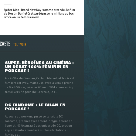
Spider-Man : Brand New Day : comme attendu, le film
de Destin Daniel Cretton dépasse le milliard au box-
office en un temps record
DCASTS
TOUT VOIR
SUPER-HÉROÏNES AU CINÉMA :
UN DÉBAT 100% FÉMININ EN
PODCAST !
Après Wonder Woman, Captain Marvel, et le récent
film Birds of Prey, mais aussi avec la venue proche
de Black Widow, Wonder Woman 1984 et un casting
très diversifié pour The Eternals, les ...
DC FANDOME : LE BILAN EN
PODCAST !
Au cours du weekend passé se tenait le DC
Fandome, premier évènement intégralement en
ligne et 100% consacré aux univers de DC, avec un
angle définitivement axé sur les adaptations
filmiques ...