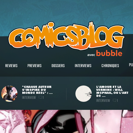
PL
REVIEWS
PREVIEWS
DOSSIERS
INTERVIEWS
CHRONIQUES
"CHAQUE AUTEUR
L'AMOUR ET LA
S'INSPIRE DU
VERMINE : WILL
MONDE RÉEL" : ...
MCPHAIL, OU L'ART
DE ...
INTERVIEW
1
INTERVIEW
1