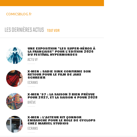
COMICSBLOG.fr
LES DERNIÈRES ACTUS
TOUT VOIR
UNE EXPOSITION "LES SUPER-HÉROS À
LA FRANÇAISE" POUR L'ÉDITION 2026
DU FESTIVAL HYPERMONDES
ACTU VF
X-MEN : SADIE SINK CONFIRME SON
RETOUR POUR LE FILM DE JAKE
SCHREIER
ECRANS
X-MEN '97 : LA SAISON 3 BIEN PRÉVUE
POUR 2027, ET LA SAISON 4 POUR 2028
BRÈVE
X-MEN : L'ACTEUR KIT CONNOR
EMBAUCHÉ POUR LE RÔLE DE CYCLOPS
CHEZ MARVEL STUDIOS
ECRANS