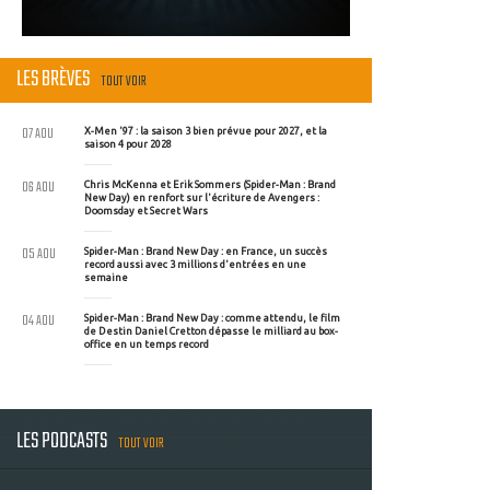
LES BRÈVES
TOUT VOIR
07 AOU
X-Men '97 : la saison 3 bien prévue pour 2027, et la
saison 4 pour 2028
06 AOU
Chris McKenna et Erik Sommers (Spider-Man : Brand
New Day) en renfort sur l'écriture de Avengers :
Doomsday et Secret Wars
05 AOU
Spider-Man : Brand New Day : en France, un succès
record aussi avec 3 millions d'entrées en une
semaine
04 AOU
Spider-Man : Brand New Day : comme attendu, le film
de Destin Daniel Cretton dépasse le milliard au box-
office en un temps record
LES PODCASTS
TOUT VOIR