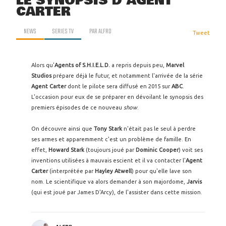
LE SYNOPSIS D'AGENT
CARTER
NEWS
SERIES TV
PAR
ALFRO
Tweet
Alors qu'
Agents of S.H.I.E.L.D.
a repris depuis peu,
Marvel
Studios
prépare déjà le futur, et notamment l'arrivée de la série
Agent Carter
dont le pilote sera diffusé en 2015 sur
ABC
.
L'occasion pour eux de se préparer en dévoilant le synopsis des
premiers épisodes de ce nouveau
show
.
On découvre ainsi que
Tony Stark
n'était pas le seul à perdre
ses armes et apparemment c'est un problème de famille. En
effet,
Howard
Stark
(toujours joué par
Dominic Cooper
) voit ses
inventions utilisées à mauvais escient et il va contacter l'
Agent
Carter
(interprétée par
Hayley Atwell
) pour qu'elle lave son
nom. Le scientifique va alors demander à son majordome,
Jarvis
(qui est joué par James D'Arcy), de l'assister dans cette mission.