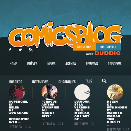
CONNEXION
INSCRIPTION
HOME
BRÈVES
NEWS
AGENDA
REVIEWS
PREVIEWS
PLUS
DOSSIERS
INTERVIEWS
CHRONIQUES
SUPERGIRL
"CHAQUE
L'AMOUR
HELEN
ET
AUTEUR
ET LA
DE
HELEN
S'INSPIRE
VERMINE
WYNDHORN
DE
DU
: WILL
ET
WYNDHORN
MONDE
MCPHAIL,
WONDER
:
RÉEL" :
OU L'ART
WOMAN :
RENCONTRE
...
DE ...
TOM
AVEC ...
KING ET
INTERVIEW
INTERVIEW
1
1
...
INTERVIEW
4
INTERVIEW
3