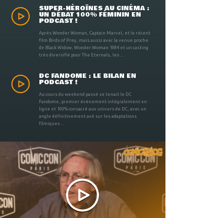
SUPER-HÉROÏNES AU CINÉMA :
UN DÉBAT 100% FÉMININ EN
PODCAST !
Après Wonder Woman, Captain Marvel, et le récent
film Birds of Prey, mais aussi avec la venue proche
de Black Widow, Wonder Woman 1984 et un casting
très diversifié pour The Eternals, les ...
DC FANDOME : LE BILAN EN
PODCAST !
Au cours du weekend passé se tenait le DC
Fandome, premier évènement intégralement en
ligne et 100% consacré aux univers de DC, avec un
angle définitivement axé sur les adaptations
filmiques ...