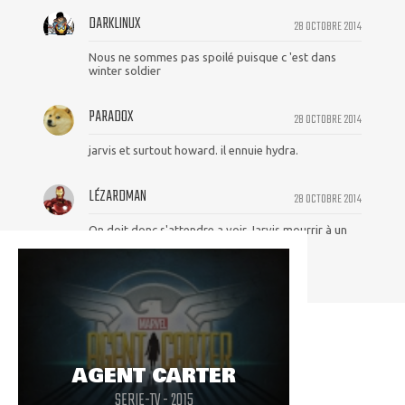
DARKLINUX
28 OCTOBRE 2014
Nous ne sommes pas spoilé puisque c 'est dans
winter soldier
PARADOX
28 OCTOBRE 2014
jarvis et surtout howard. il ennuie hydra.
LÉZARDMAN
28 OCTOBRE 2014
On doit donc s'attendre a voir Jarvis mourrir à un
moment.
AGENT CARTER
SERIE-TV - 2015