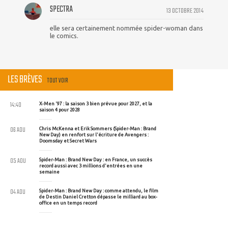
SPECTRA
13 OCTOBRE 2014
elle sera certainement nommée spider-woman dans
le comics.
LES BRÈVES
TOUT VOIR
14:40
X-Men '97 : la saison 3 bien prévue pour 2027, et la
saison 4 pour 2028
06 AOU
Chris McKenna et Erik Sommers (Spider-Man : Brand
New Day) en renfort sur l'écriture de Avengers :
Doomsday et Secret Wars
05 AOU
Spider-Man : Brand New Day : en France, un succès
record aussi avec 3 millions d'entrées en une
semaine
04 AOU
Spider-Man : Brand New Day : comme attendu, le film
de Destin Daniel Cretton dépasse le milliard au box-
office en un temps record