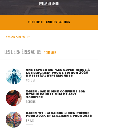
PAR
ARNO KIKOO
VOIR TOUS LES ARTICLES TRASHBAG
COMICSBLOG.fr
LES DERNIÈRES ACTUS
TOUT VOIR
UNE EXPOSITION "LES SUPER-HÉROS À
LA FRANÇAISE" POUR L'ÉDITION 2026
DU FESTIVAL HYPERMONDES
ACTU VF
X-MEN : SADIE SINK CONFIRME SON
RETOUR POUR LE FILM DE JAKE
SCHREIER
ECRANS
X-MEN '97 : LA SAISON 3 BIEN PRÉVUE
POUR 2027, ET LA SAISON 4 POUR 2028
BRÈVE