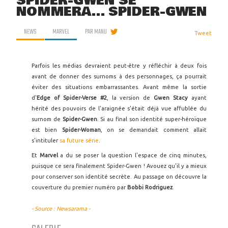
SPIDER-GWEN SE
NOMMERA... SPIDER-GWEN
NEWS
MARVEL
PAR
MANU
Tweet
Parfois les médias devraient peut-être y réfléchir à deux fois
avant de donner des surnoms à des personnages, ça pourrait
éviter des situations embarrassantes. Avant même la sortie
d'
Edge of Spider-Verse #2
, la version de
Gwen Stacy
ayant
hérité des pouvoirs de l'araignée s'était déjà vue affublée du
surnom de
Spider-Gwen
. Si au final son identité super-héroïque
est bien
Spider-Woman
, on se demandait comment allait
s'intituler
sa future série
.
Et
Marvel
a du se poser la question l'espace de cinq minutes,
puisque ce sera finalement Spider-Gwen ! Avouez qu'il y a mieux
pour conserver son identité secrète. Au passage on découvre la
couverture du premier numéro par
Bobbi Rodriguez
.
- Source : Newsarama -