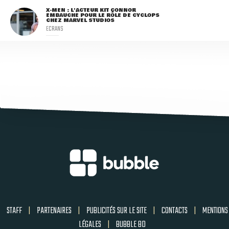
X-MEN : L'ACTEUR KIT CONNOR
EMBAUCHÉ POUR LE RÔLE DE CYCLOPS
CHEZ MARVEL STUDIOS
ECRANS
STAFF
|
PARTENAIRES
|
PUBLICITÉS SUR LE SITE
|
CONTACTS
|
MENTIONS
LÉGALES
|
BUBBLE BD