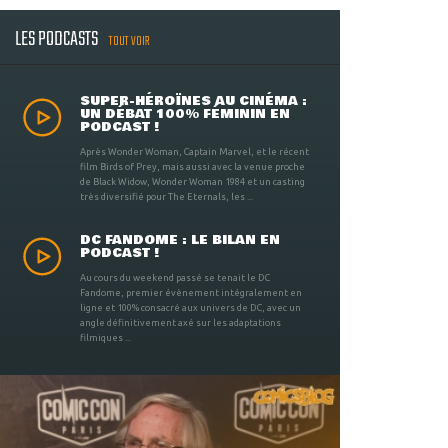
LES PODCASTS
TOUT VOIR
SUPER-HÉROÏNES AU CINÉMA :
UN DÉBAT 100% FÉMININ EN
PODCAST !
Après Wonder Woman, Captain Marvel, et le récent
film Birds of Prey, mais aussi avec la venue proche
de Black Widow, Wonder Woman 1984 et un casting
très diversifié pour The Eternals, les ...
DC FANDOME : LE BILAN EN
PODCAST !
Au cours du weekend passé se tenait le DC
Fandome, premier évènement intégralement en
ligne et 100% consacré aux univers de DC, avec un
angle définitivement axé sur les adaptations
filmiques ...