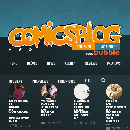
CONNEXION
INSCRIPTION
HOME
BRÈVES
NEWS
AGENDA
REVIEWS
PREVIEWS
PLUS
DOSSIERS
INTERVIEWS
CHRONIQUES
SUPERGIRL
"CHAQUE
L'AMOUR
HELEN
ET
AUTEUR
ET LA
DE
HELEN
S'INSPIRE
VERMINE
WYNDHORN
DE
DU
: WILL
ET
WYNDHORN
MONDE
MCPHAIL,
WONDER
:
RÉEL" :
OU L'ART
WOMAN :
RENCONTRE
...
DE ...
TOM
AVEC ...
KING ET
INTERVIEW
INTERVIEW
1
1
...
INTERVIEW
4
INTERVIEW
3