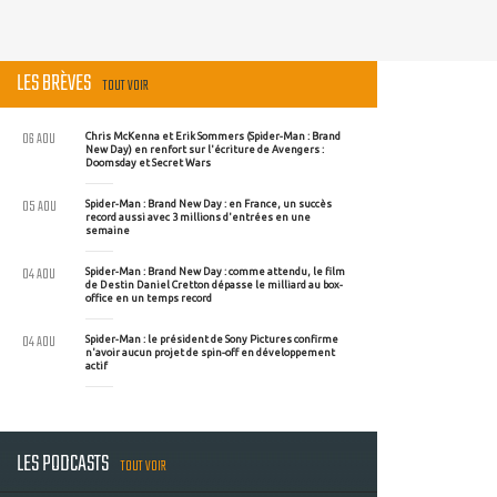
LES BRÈVES
TOUT VOIR
06 AOU
Chris McKenna et Erik Sommers (Spider-Man : Brand
New Day) en renfort sur l'écriture de Avengers :
Doomsday et Secret Wars
05 AOU
Spider-Man : Brand New Day : en France, un succès
record aussi avec 3 millions d'entrées en une
semaine
04 AOU
Spider-Man : Brand New Day : comme attendu, le film
de Destin Daniel Cretton dépasse le milliard au box-
office en un temps record
04 AOU
Spider-Man : le président de Sony Pictures confirme
n'avoir aucun projet de spin-off en développement
actif
LES PODCASTS
TOUT VOIR