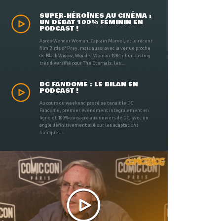
SUPER-HÉROÏNES AU CINÉMA :
UN DÉBAT 100% FÉMININ EN
PODCAST !
Après Wonder Woman, Captain Marvel, et le récent
film Birds of Prey, mais aussi avec la venue proche
de Black Widow, Wonder Woman 1984 et un casting
très diversifié pour The Eternals, les ...
DC FANDOME : LE BILAN EN
PODCAST !
Au cours du weekend passé se tenait le DC
Fandome, premier évènement intégralement en
ligne et 100% consacré aux univers de DC, avec un
angle définitivement axé sur les adaptations
filmiques ...