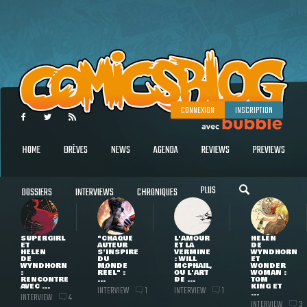
CONNEXION
INSCRIPTION
HOME
BRÈVES
NEWS
AGENDA
REVIEWS
PREVIEWS
PLUS
DOSSIERS
INTERVIEWS
CHRONIQUES
SUPERGIRL
"CHAQUE
L'AMOUR
HELEN
ET
AUTEUR
ET LA
DE
HELEN
S'INSPIRE
VERMINE
WYNDHORN
DE
DU
: WILL
ET
WYNDHORN
MONDE
MCPHAIL,
WONDER
:
RÉEL" :
OU L'ART
WOMAN :
RENCONTRE
...
DE ...
TOM
AVEC ...
KING ET
INTERVIEW
INTERVIEW
1
1
...
INTERVIEW
4
INTERVIEW
3