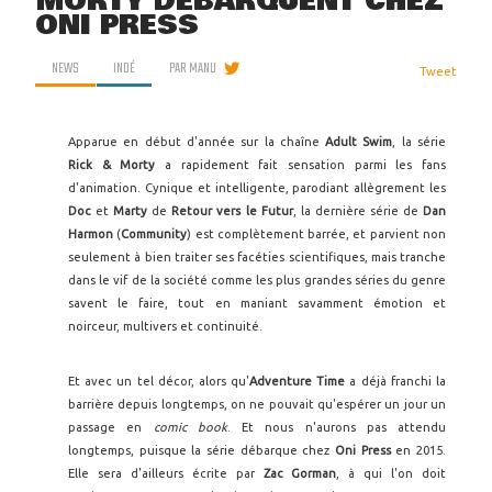
MORTY DÉBARQUENT CHEZ
ONI PRESS
NEWS
INDÉ
PAR
MANU
Tweet
Apparue en début d'année sur la chaîne
Adult Swim
, la série
Rick & Morty
a rapidement fait sensation parmi les fans
d'animation. Cynique et intelligente, parodiant allègrement les
Doc
et
Marty
de
Retour vers le Futur
, la dernière série de
Dan
Harmon
(
Community
) est complètement barrée, et parvient non
seulement à bien traiter ses facéties scientifiques, mais tranche
dans le vif de la société comme les plus grandes séries du genre
savent le faire, tout en maniant savamment émotion et
noirceur, multivers et continuité.
Et avec un tel décor, alors qu'
Adventure Time
a déjà franchi la
barrière depuis longtemps, on ne pouvait qu'espérer un jour un
passage en
comic book
. Et nous n'aurons pas attendu
longtemps, puisque la série débarque chez
Oni Press
en 2015.
Elle sera d'ailleurs écrite par
Zac Gorman
, à qui l'on doit