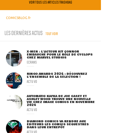
VOIR TOUS LES ARTICLES TRASHBAG
COMICSBLOG.fr
LES DERNIÈRES ACTUS
TOUT VOIR
X-MEN : L'ACTEUR KIT CONNOR
EMBAUCHÉ POUR LE RÔLE DE CYCLOPS
CHEZ MARVEL STUDIOS
ECRANS
RINGO AWARDS 2026 : DÉCOUVREZ
L'ENSEMBLE DE LA SÉLECTION !
ACTU VO
AUTOMATIC KAFKA DE JOE CASEY ET
ASHLEY WOOD TROUVE UNE NOUVELLE
VIE CHEZ IMAGE COMICS EN NOVEMBRE
2026
ACTU VO
DIAMOND COMICS VA RENDRE AUX
ÉDITEURS LES COMICS SÉQUESTRÉS
DANS LEUR ENTREPÔT
ACTU VO