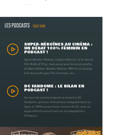
LES PODCASTS
TOUT VOIR
SUPER-HÉROÏNES AU CINÉMA :
UN DÉBAT 100% FÉMININ EN
PODCAST !
Après Wonder Woman, Captain Marvel, et le récent
film Birds of Prey, mais aussi avec la venue proche
de Black Widow, Wonder Woman 1984 et un casting
très diversifié pour The Eternals, les ...
DC FANDOME : LE BILAN EN
PODCAST !
Au cours du weekend passé se tenait le DC
Fandome, premier évènement intégralement en
ligne et 100% consacré aux univers de DC, avec un
angle définitivement axé sur les adaptations
filmiques ...