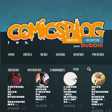
CONNEXION
INSCRIPTION
HOME
BRÈVES
NEWS
AGENDA
REVIEWS
PREVIEWS
PLUS
DOSSIERS
INTERVIEWS
CHRONIQUES
SUPERGIRL
"CHAQUE
L'AMOUR
HELEN
ET
AUTEUR
ET LA
DE
HELEN
S'INSPIRE
VERMINE
WYNDHORN
DE
DU
: WILL
ET
WYNDHORN
MONDE
MCPHAIL,
WONDER
:
RÉEL" :
OU L'ART
WOMAN :
RENCONTRE
...
DE ...
TOM
AVEC ...
KING ET
INTERVIEW
INTERVIEW
1
1
...
INTERVIEW
4
INTERVIEW
3