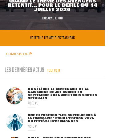
QUAND LE THÈME DES AVENGERS
RETENTIT... POUR LE DÉFILÉ DU 14
JUILLET 2026
PAR
ARNO KIKOO
VOIR TOUS LES ARTICLES TRASHBAG
COMICSBLOG.fr
LES DERNIÈRES ACTUS
TOUT VOIR
DC CÉLÈBRE LE CENTENAIRE DE LA
NAISSANCE DE JOE KUBERT EN
SEPTEMBRE 2026 AVEC TROIS SORTIES
SPÉCIALES
ACTU VO
UNE EXPOSITION "LES SUPER-HÉROS À
LA FRANÇAISE" POUR L'ÉDITION 2026
DU FESTIVAL HYPERMONDES
ACTU VF