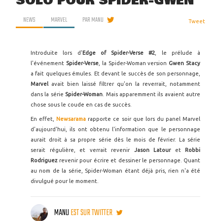
SOLO POUR SPIDER-GWEN
NEWS
MARVEL
PAR
MANU
Tweet
Introduite lors d'
Edge of Spider-Verse #2
, le prélude à
l'événement
Spider-Verse
, la Spider-Woman version
Gwen Stacy
a fait quelques émules. Et devant le succès de son personnage,
Marvel
avait bien laissé filtrer qu'on la reverrait, notamment
dans la série
Spider-Woman
. Mais apparemment ils avaient autre
chose sous le coude en cas de succès.
En effet,
Newsarama
rapporte ce soir que lors du panel Marvel
d'aujourd'hui, ils ont obtenu l'information que le personnage
aurait droit à sa propre série dès le mois de février. La série
serait régulière, et verrait revenir
Jason Latour
et
Robbi
Rodriguez
revenir pour écrire et dessiner le personnage. Quant
au nom de la série, Spider-Woman étant déjà pris, rien n'a été
divulgué pour le moment.
MANU
EST SUR TWITTER