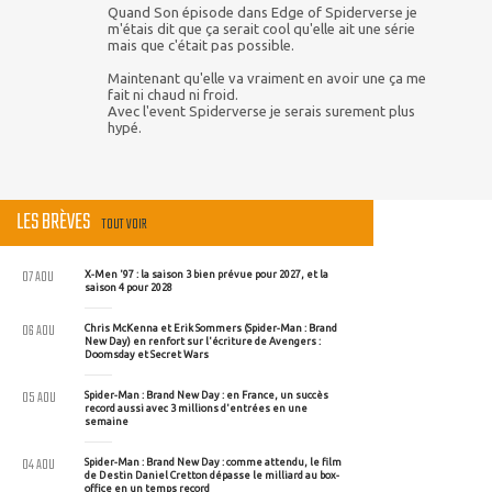
Quand Son épisode dans Edge of Spiderverse je
m'étais dit que ça serait cool qu'elle ait une série
mais que c'était pas possible.
Maintenant qu'elle va vraiment en avoir une ça me
fait ni chaud ni froid.
Avec l'event Spiderverse je serais surement plus
hypé.
LES BRÈVES
TOUT VOIR
07 AOU
X-Men '97 : la saison 3 bien prévue pour 2027, et la
saison 4 pour 2028
06 AOU
Chris McKenna et Erik Sommers (Spider-Man : Brand
New Day) en renfort sur l'écriture de Avengers :
Doomsday et Secret Wars
05 AOU
Spider-Man : Brand New Day : en France, un succès
record aussi avec 3 millions d'entrées en une
semaine
04 AOU
Spider-Man : Brand New Day : comme attendu, le film
de Destin Daniel Cretton dépasse le milliard au box-
office en un temps record