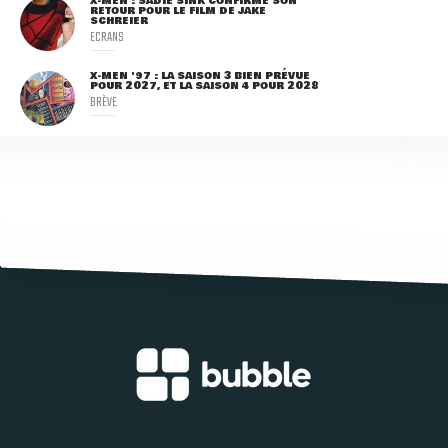
X-MEN : SADIE SINK CONFIRME SON
RETOUR POUR LE FILM DE JAKE
SCHREIER
ECRANS
X-MEN '97 : LA SAISON 3 BIEN PRÉVUE
POUR 2027, ET LA SAISON 4 POUR 2028
BRÈVE