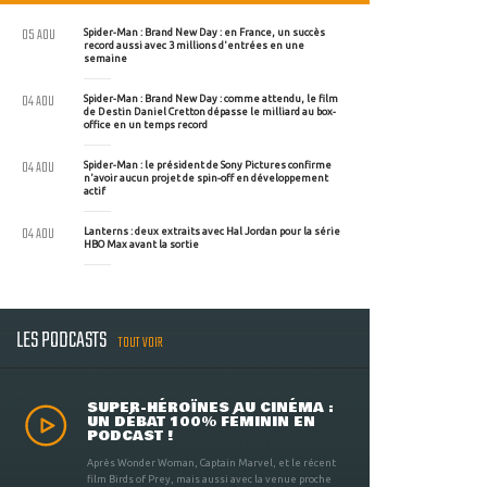
05 AOU
Spider-Man : Brand New Day : en France, un succès
record aussi avec 3 millions d'entrées en une
semaine
04 AOU
Spider-Man : Brand New Day : comme attendu, le film
de Destin Daniel Cretton dépasse le milliard au box-
office en un temps record
04 AOU
Spider-Man : le président de Sony Pictures confirme
n'avoir aucun projet de spin-off en développement
actif
04 AOU
Lanterns : deux extraits avec Hal Jordan pour la série
HBO Max avant la sortie
LES PODCASTS
TOUT VOIR
SUPER-HÉROÏNES AU CINÉMA :
UN DÉBAT 100% FÉMININ EN
PODCAST !
Après Wonder Woman, Captain Marvel, et le récent
film Birds of Prey, mais aussi avec la venue proche