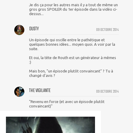
Je dis ça pour les autres mais il y a tout de même un
gros gros SPOILER du 1er épisode dans la vidéo ci-
dessus...
DUSTY
09 OCTOBRE 2014
Un épisode qui oscille entre le pathétique et
quelques bonnes idées... moyen quoi. A voir par la
suite.
Et oui, la tête de Routh est un générateur à mêmes
:)
Mais bon, "un épisode plutôt convaincant" ? Tu à
changé d'avis ?
THE VIGILANTE
09 OCTOBRE 2014
"Revenu en force (et avec un épisode plutôt
convaincant)"
http://hpics.li/88362e0