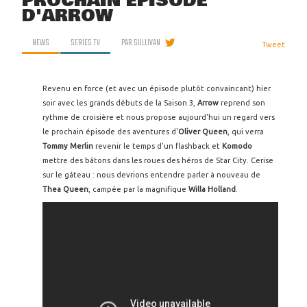
PROCHAIN ÉPISODE
D'ARROW
NEWS
SERIES TV
PAR
SULLIVAN
Tweet
Revenu en force (et avec un épisode plutôt convaincant) hier
soir avec les grands débuts de la Saison 3,
Arrow
reprend son
rythme de croisière et nous propose aujourd'hui un regard vers
le prochain épisode des aventures d'
Oliver Queen
, qui verra
Tommy Merlin
revenir le temps d'un flashback et
Komodo
mettre des bâtons dans les roues des héros de Star City. Cerise
sur le gâteau : nous devrions entendre parler à nouveau de
Thea Queen
, campée par la magnifique
Willa Holland
.