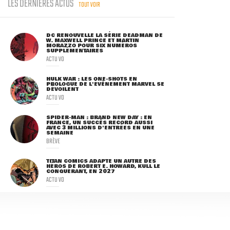
LES DERNIÈRES ACTUS
TOUT VOIR
DC RENOUVELLE LA SÉRIE DEADMAN DE
W. MAXWELL PRINCE ET MARTIN
MORAZZO POUR SIX NUMÉROS
SUPPLÉMENTAIRES
ACTU VO
HULK WAR : LES ONE-SHOTS EN
PROLOGUE DE L'ÉVÈNEMENT MARVEL SE
DÉVOILENT
ACTU VO
SPIDER-MAN : BRAND NEW DAY : EN
FRANCE, UN SUCCÈS RECORD AUSSI
AVEC 3 MILLIONS D'ENTRÉES EN UNE
SEMAINE
BRÈVE
TITAN COMICS ADAPTE UN AUTRE DES
HÉROS DE ROBERT E. HOWARD, KULL LE
CONQUÉRANT, EN 2027
ACTU VO