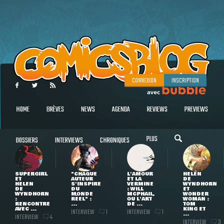
CONNEXION
INSCRIPTION
HOME
BRÈVES
NEWS
AGENDA
REVIEWS
PREVIEWS
PLUS
DOSSIERS
INTERVIEWS
CHRONIQUES
SUPERGIRL
"CHAQUE
L'AMOUR
HELEN
ET
AUTEUR
ET LA
DE
HELEN
S'INSPIRE
VERMINE
WYNDHORN
DE
DU
: WILL
ET
WYNDHORN
MONDE
MCPHAIL,
WONDER
:
RÉEL" :
OU L'ART
WOMAN :
RENCONTRE
...
DE ...
TOM
AVEC ...
KING ET
INTERVIEW
INTERVIEW
1
1
...
INTERVIEW
4
INTERVIEW
3