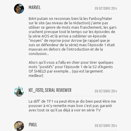
MARVEL
09 OCTOBRE 2014
BAH putain on reconnais bien là les Fanboy/Hater
sur le site (au niveau de la rédaction) j'aime pas
utiliser ce genre de mots mais franchement, les gars
crachent presque tout le temps sur les épisodes de
la série AOS et là arrive a sublimer un épisode
"moyen" de reprise pour Arrow (je rappel que je
suis un défendeur de la série) mais l'épisode 1 était
mauvais en dehors de l'introduction et de la
conclusion...
Alors qu'il vous a fallu en chier pour tirer quelques
mots "positifs" pour l'épisode 1 de la S2 d'Agents
Of SHIELD par exemple... (qui est largement
meilleur)
KIT_FISTO, SERIAL REVIEWER
09 OCTOBRE 2014
La diff' de TF1 va peut-être je dis bien peut-être me
pousser à m'y remette mais bon c'est pas garanti
avec tout ce qu'il ya déjà à voir en série TV
PIKUL
09 OCTOBRE 2014