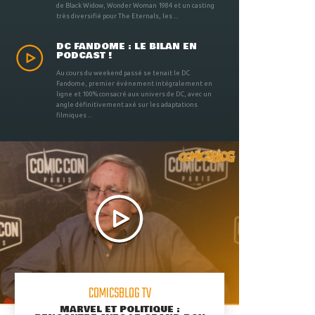
de Black Widow, Wonder Woman 1984 et un casting
très diversifié pour The Eternals, les ...
DC FANDOME : LE BILAN EN
PODCAST !
Au cours du weekend passé se tenait le DC
Fandome, premier évènement intégralement en
ligne et 100% consacré aux univers de DC, avec un
angle définitivement axé sur les adaptations
filmiques ...
COMICSBLOG TV
MARVEL ET POLITIQUE :