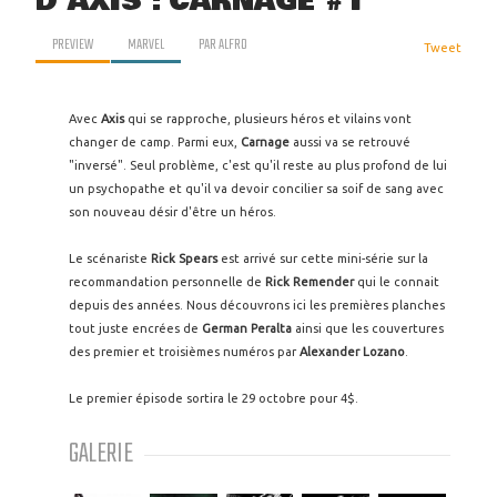
D'AXIS : CARNAGE #1
PREVIEW
MARVEL
PAR
ALFRO
Tweet
Avec
Axis
qui se rapproche, plusieurs héros et vilains vont
changer de camp. Parmi eux,
Carnage
aussi va se retrouvé
"inversé". Seul problème, c'est qu'il reste au plus profond de lui
un psychopathe et qu'il va devoir concilier sa soif de sang avec
son nouveau désir d'être un héros.
Le scénariste
Rick Spears
est arrivé sur cette mini-série sur la
recommandation personnelle de
Rick Remender
qui le connait
depuis des années. Nous découvrons ici les premières planches
tout juste encrées de
German Peralta
ainsi que les couvertures
des premier et troisièmes numéros par
Alexander Lozano
.
Le premier épisode sortira le 29 octobre pour 4$.
GALERIE