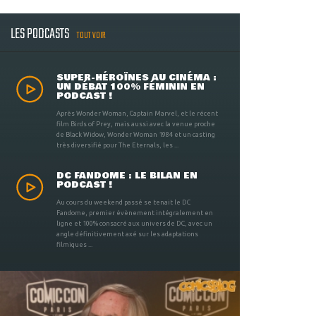
LES PODCASTS
TOUT VOIR
SUPER-HÉROÏNES AU CINÉMA :
UN DÉBAT 100% FÉMININ EN
PODCAST !
Après Wonder Woman, Captain Marvel, et le récent
film Birds of Prey, mais aussi avec la venue proche
de Black Widow, Wonder Woman 1984 et un casting
très diversifié pour The Eternals, les ...
DC FANDOME : LE BILAN EN
PODCAST !
Au cours du weekend passé se tenait le DC
Fandome, premier évènement intégralement en
ligne et 100% consacré aux univers de DC, avec un
angle définitivement axé sur les adaptations
filmiques ...