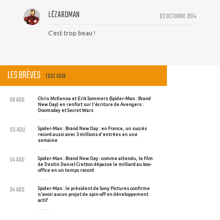
LÉZARDMAN
02 OCTOBRE 2014
C'est trop beau !
LES BRÈVES
TOUT VOIR
06 AOU
Chris McKenna et Erik Sommers (Spider-Man : Brand
New Day) en renfort sur l'écriture de Avengers :
Doomsday et Secret Wars
05 AOU
Spider-Man : Brand New Day : en France, un succès
record aussi avec 3 millions d'entrées en une
semaine
04 AOU
Spider-Man : Brand New Day : comme attendu, le film
de Destin Daniel Cretton dépasse le milliard au box-
office en un temps record
04 AOU
Spider-Man : le président de Sony Pictures confirme
n'avoir aucun projet de spin-off en développement
actif