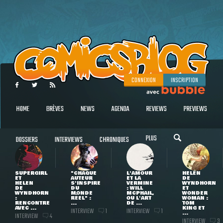
CONNEXION
INSCRIPTION
HOME
BRÈVES
NEWS
AGENDA
REVIEWS
PREVIEWS
PLUS
DOSSIERS
INTERVIEWS
CHRONIQUES
SUPERGIRL
"CHAQUE
L'AMOUR
HELEN
ET
AUTEUR
ET LA
DE
HELEN
S'INSPIRE
VERMINE
WYNDHORN
DE
DU
: WILL
ET
WYNDHORN
MONDE
MCPHAIL,
WONDER
:
RÉEL" :
OU L'ART
WOMAN :
RENCONTRE
...
DE ...
TOM
AVEC ...
KING ET
INTERVIEW
INTERVIEW
1
1
...
INTERVIEW
4
INTERVIEW
3