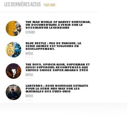
LES DERNIÈRES ACTUS
TOUT VOIR
THE MAD WORLD OF HARVEY KURTZMAN,
UN DOCUMENTAIRE À VENIR SUR LE
DESSINATEUR LÉGENDAIRE
ECRANS
BLUE BEETLE : PAS DE PANIQUE, LA
SÉRIE ANIMÉE EST TOUJOURS EN
DÉVELOPPEMENT.
BRÈVE
THE BOYS, SPIDER-NOIR, SUPERMAN ET
AUSSI SUPERGIRL RÉCOMPENSÉS AUX
CRITICS CHOICE SUPER AWARDS 2026
BRÈVE
LANTERNS : DEUX NOUVEAUX EXTRAITS
POUR LA SÉRIE HBO MAX SUR LES
MATINALES DES ETATS-UNIS
BRÈVE