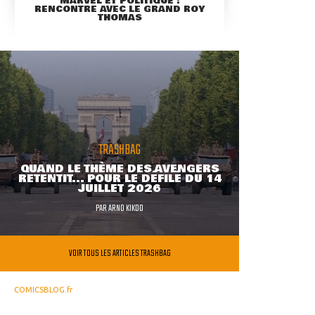
MARVEL ET POLITIQUE :
RENCONTRE AVEC LE GRAND ROY
THOMAS
TRASHBAG
QUAND LE THÈME DES AVENGERS
RETENTIT... POUR LE DÉFILÉ DU 14
JUILLET 2026
PAR
ARNO KIKOO
VOIR TOUS LES ARTICLES TRASHBAG
COMICSBLOG.fr