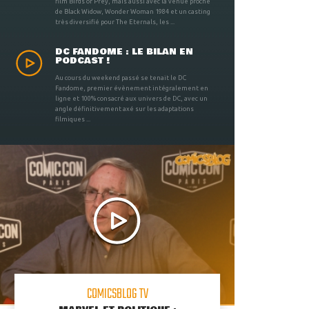
film Birds of Prey, mais aussi avec la venue proche
de Black Widow, Wonder Woman 1984 et un casting
très diversifié pour The Eternals, les ...
DC FANDOME : LE BILAN EN
PODCAST !
Au cours du weekend passé se tenait le DC
Fandome, premier évènement intégralement en
ligne et 100% consacré aux univers de DC, avec un
angle définitivement axé sur les adaptations
filmiques ...
COMICSBLOG TV