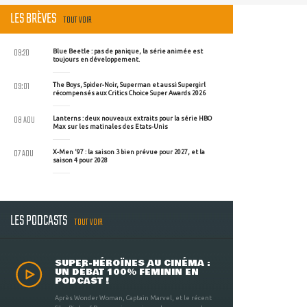
LES BRÈVES
TOUT VOIR
09:20
Blue Beetle : pas de panique, la série animée est
toujours en développement.
09:01
The Boys, Spider-Noir, Superman et aussi Supergirl
récompensés aux Critics Choice Super Awards 2026
08 AOU
Lanterns : deux nouveaux extraits pour la série HBO
Max sur les matinales des Etats-Unis
07 AOU
X-Men '97 : la saison 3 bien prévue pour 2027, et la
saison 4 pour 2028
LES PODCASTS
TOUT VOIR
SUPER-HÉROÏNES AU CINÉMA :
UN DÉBAT 100% FÉMININ EN
PODCAST !
Après Wonder Woman, Captain Marvel, et le récent