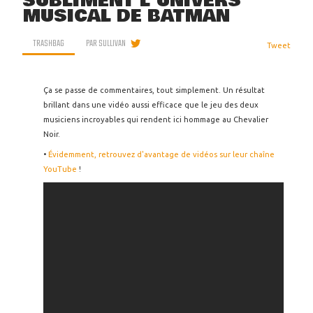
SUBLIMENT L'UNIVERS
MUSICAL DE BATMAN
TRASHBAG
PAR
SULLIVAN
Tweet
Ça se passe de commentaires, tout simplement. Un résultat
brillant dans une vidéo aussi efficace que le jeu des deux
musiciens incroyables qui rendent ici hommage au Chevalier
Noir.
•
Évidemment, retrouvez d'avantage de vidéos sur leur chaîne
YouTube
!