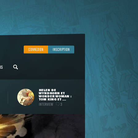
CONNEXION
INSCRIPTION
US
HELEN DE
WYNDHORN ET
WONDER WOMAN :
TOM KING ET ...
INTERVIEW
3