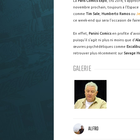
La
Paris Comics Expo
, cru 2014, s'approc
novembre prochain, toujours à l'Espace 
comme
Tim Sale
,
Humberto Ramos
ou
Je
ce week-end qui sera l'occasion de faire
En effet,
Panini Comics
en profite d'avoi
puisqu'il s'agit ni plus ni moins que d'
Al
œuvres psychédéliques comme
Excalibu
retrouver plus récemment sur
Savage H
GALERIE
ALFRO