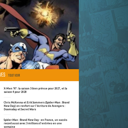
ÈVES
TOUT VOIR
X-Men '97 : la saison 3 bien prévue pour 2027, et la
saison 4 pour 2028
Chris McKenna et Erik Sommers (Spider-Man : Brand
New Day) en renfort sur l'écriture de Avengers :
Doomsday et Secret Wars
Spider-Man : Brand New Day : en France, un succès
record aussi avec 3 millions d'entrées en une
semaine