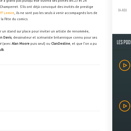
he à grand pas puisqu'elle ouvrira ses portes les 23 et 24
Champerret. S'ils ont déjà convoqué des invités de prestige
04 AOU
ff Lemire
, ils ne sont pas les seuls à venir accompagnés lors de
 la fête du comics.
r un stand sur place pour inviter un artiste de renommée,
an Davis
, dessinateur et scénariste britannique connu pour ses
LES PO
r
(avec
Alan Moore
puis seul) ou
ClanDestine
, et que l'on a pu
ulk
.