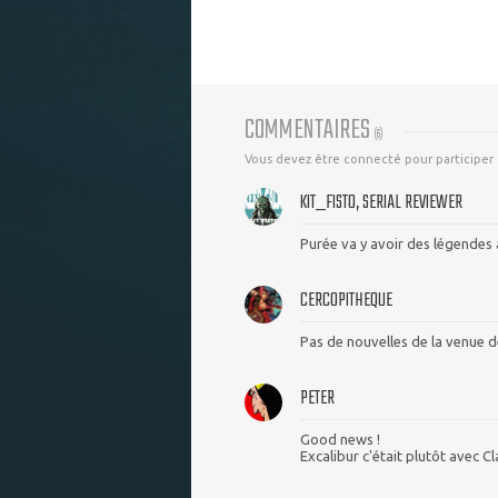
COMMENTAIRES
(
6
)
Vous devez être connecté pour participer
KIT_FISTO, SERIAL REVIEWER
Purée va y avoir des légendes à l
CERCOPITHEQUE
Pas de nouvelles de la venue d
PETER
Good news !
Excalibur c'était plutôt avec C