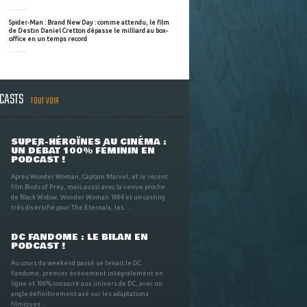
Spider-Man : Brand New Day : comme attendu, le film
de Destin Daniel Cretton dépasse le milliard au box-
office en un temps record
DCASTS
TOUT VOIR
SUPER-HÉROÏNES AU CINÉMA :
UN DÉBAT 100% FÉMININ EN
PODCAST !
Après Wonder Woman, Captain Marvel, et le récent
film Birds of Prey, mais aussi avec la venue proche
de Black Widow, Wonder Woman 1984 et un casting
très diversifié pour The Eternals, les ...
DC FANDOME : LE BILAN EN
PODCAST !
Au cours du weekend passé se tenait le DC
Fandome, premier évènement intégralement en
ligne et 100% consacré aux univers de DC, avec un
angle définitivement axé sur les adaptations
filmiques ...