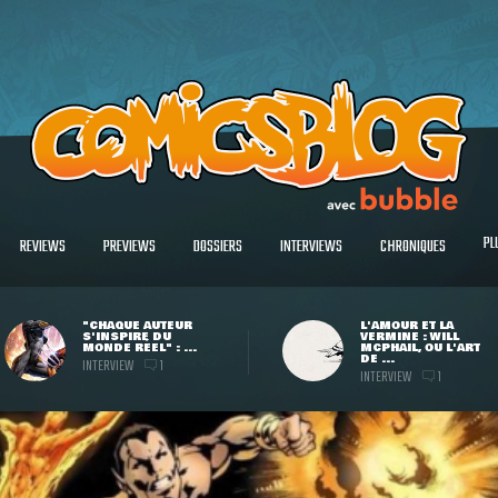
PL
REVIEWS
PREVIEWS
DOSSIERS
INTERVIEWS
CHRONIQUES
"CHAQUE AUTEUR
L'AMOUR ET LA
S'INSPIRE DU
VERMINE : WILL
MONDE RÉEL" : ...
MCPHAIL, OU L'ART
DE ...
INTERVIEW
1
INTERVIEW
1