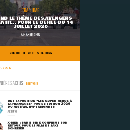
TRASHBAG
ND LE THÈME DES AVENGERS
NTIT... POUR LE DÉFILÉ DU 14
JUILLET 2026
PAR
ARNO KIKOO
VOIR TOUS LES ARTICLES TRASHBAG
BLOG.fr
NIÈRES ACTUS
TOUT VOIR
UNE EXPOSITION "LES SUPER-HÉROS À
LA FRANÇAISE" POUR L'ÉDITION 2026
DU FESTIVAL HYPERMONDES
ACTU VF
X-MEN : SADIE SINK CONFIRME SON
RETOUR POUR LE FILM DE JAKE
SCHREIER