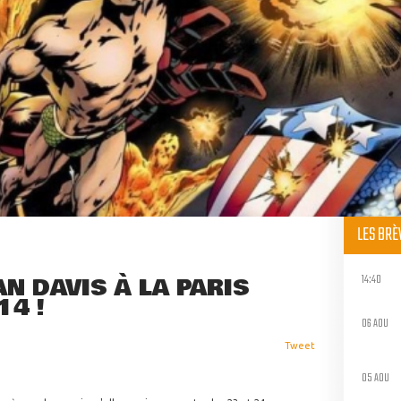
LES BR
14:40
AN DAVIS À LA PARIS
14 !
06 AOU
Tweet
05 AOU