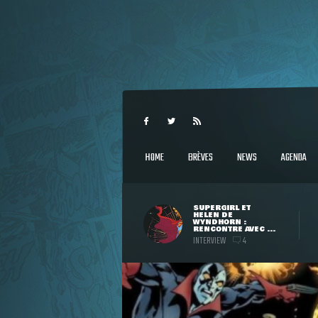
HOME
BRÈVES
NEWS
AGENDA
SUPERGIRL ET
HELEN DE
WYNDHORN :
RENCONTRE AVEC ...
INTERVIEW
4