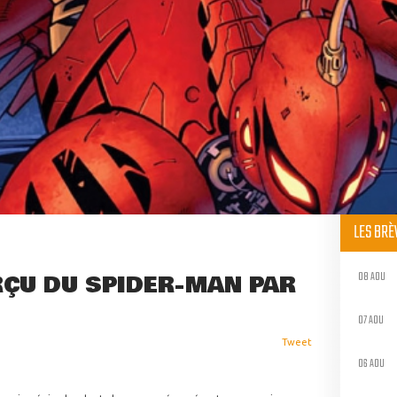
LES BR
08 AOU
RÇU DU SPIDER-MAN PAR
07 AOU
Tweet
06 AOU