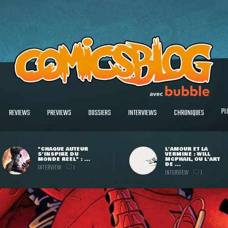
PL
REVIEWS
PREVIEWS
DOSSIERS
INTERVIEWS
CHRONIQUES
"CHAQUE AUTEUR
L'AMOUR ET LA
S'INSPIRE DU
VERMINE : WILL
MONDE RÉEL" : ...
MCPHAIL, OU L'ART
DE ...
INTERVIEW
1
INTERVIEW
1