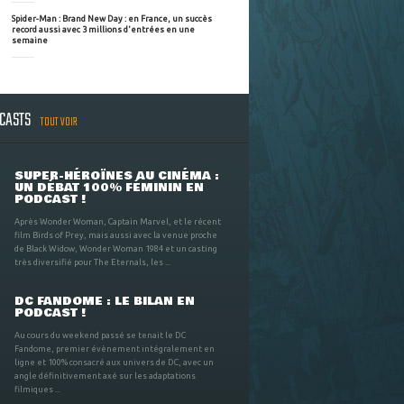
Spider-Man : Brand New Day : en France, un succès
record aussi avec 3 millions d'entrées en une
semaine
DCASTS
TOUT VOIR
SUPER-HÉROÏNES AU CINÉMA :
UN DÉBAT 100% FÉMININ EN
PODCAST !
Après Wonder Woman, Captain Marvel, et le récent
film Birds of Prey, mais aussi avec la venue proche
de Black Widow, Wonder Woman 1984 et un casting
très diversifié pour The Eternals, les ...
DC FANDOME : LE BILAN EN
PODCAST !
Au cours du weekend passé se tenait le DC
Fandome, premier évènement intégralement en
ligne et 100% consacré aux univers de DC, avec un
angle définitivement axé sur les adaptations
filmiques ...