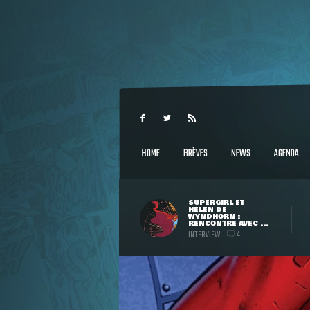
HOME
BRÈVES
NEWS
AGENDA
SUPERGIRL ET
HELEN DE
WYNDHORN :
RENCONTRE AVEC ...
INTERVIEW
4