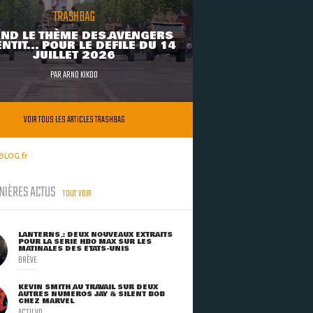
TRASHBAG
ND LE THÈME DES AVENGERS
NTIT... POUR LE DÉFILÉ DU 14
JUILLET 2026
PAR
ARNO KIKOO
VOIR TOUS LES ARTICLES TRASHBAG
BLOG.fr
NIÈRES ACTUS
TOUT VOIR
LANTERNS : DEUX NOUVEAUX EXTRAITS
POUR LA SÉRIE HBO MAX SUR LES
MATINALES DES ETATS-UNIS
BRÈVE
KEVIN SMITH AU TRAVAIL SUR DEUX
AUTRES NUMÉROS JAY & SILENT BOB
CHEZ MARVEL
ACTU VO