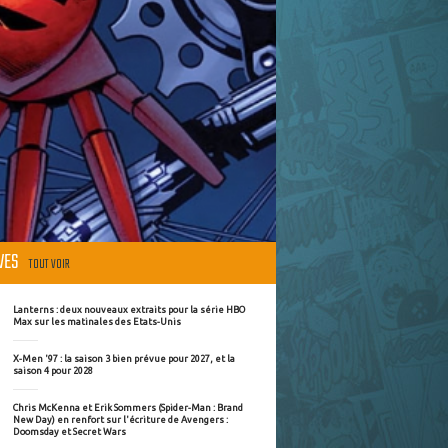
ÈVES
TOUT VOIR
Lanterns : deux nouveaux extraits pour la série HBO
Max sur les matinales des Etats-Unis
X-Men '97 : la saison 3 bien prévue pour 2027, et la
saison 4 pour 2028
Chris McKenna et Erik Sommers (Spider-Man : Brand
New Day) en renfort sur l'écriture de Avengers :
Doomsday et Secret Wars