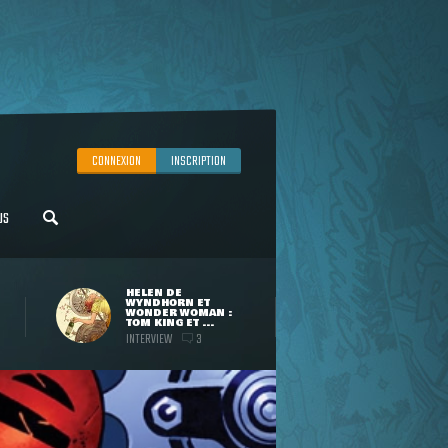
CONNEXION
INSCRIPTION
US
HELEN DE
WYNDHORN ET
WONDER WOMAN :
TOM KING ET ...
INTERVIEW
3