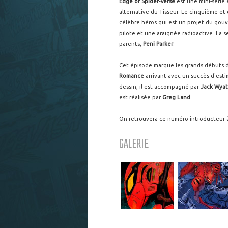
Edge of Spider-Verse
est une mini-série
alternative du Tisseur. Le cinquième e
célèbre héros qui est un projet du gou
pilote et une araignée radioactive. La se
parents,
Peni Parker
.
Cet épisode marque les grands débuts
Romance
arrivant avec un succès d'est
dessin, il est accompagné par
Jack Wyat
est réalisée par
Greg Land
.
On retrouvera ce numéro introducteur à
GALERIE