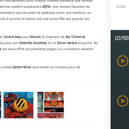
 en cinq épisodes dont chaque numéro présente une version
05 AOU
t dernier numéro présentera
SP//dr
, une version futuriste du
vernement qui nécessite la symbiose entre une machine, un
ule à pouvoir le piloter est une jeune fille qui a perdu ses
LES PO
 de
Gerard Way
pour
Marvel
, le chanteur de
My Chemical
ime pour son
Umbrella Academy
et un
Eisner Award
en poche. Au
t
qui nous offre ces premières pages. La couverture variante
 l'
event
Spider-Verse
sera vendu en octobre pour 4$.