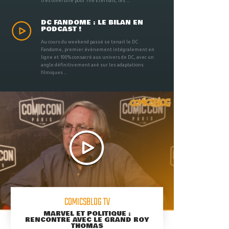
très diversifié pour The Eternals, les ...
DC FANDOME : LE BILAN EN
PODCAST !
Au cours du weekend passé se tenait le DC
Fandome, premier évènement intégralement en
ligne et 100% consacré aux univers de DC, avec un
angle définitivement axé sur les adaptations
filmiques ...
COMICSBLOG TV
MARVEL ET POLITIQUE :
RENCONTRE AVEC LE GRAND ROY
THOMAS