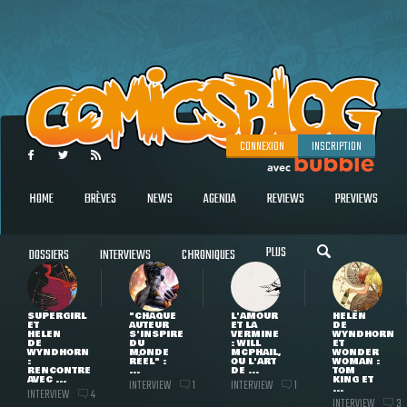
CONNEXION
INSCRIPTION
HOME
BRÈVES
NEWS
AGENDA
REVIEWS
PREVIEWS
PLUS
DOSSIERS
INTERVIEWS
CHRONIQUES
SUPERGIRL
"CHAQUE
L'AMOUR
HELEN
ET
AUTEUR
ET LA
DE
HELEN
S'INSPIRE
VERMINE
WYNDHORN
DE
DU
: WILL
ET
WYNDHORN
MONDE
MCPHAIL,
WONDER
:
RÉEL" :
OU L'ART
WOMAN :
RENCONTRE
...
DE ...
TOM
AVEC ...
KING ET
INTERVIEW
INTERVIEW
1
1
...
INTERVIEW
4
INTERVIEW
3