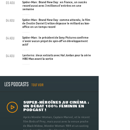
05 AOU
Spider-Man : Brand New Day : en France, un succès
record aussi avec 3 millions d'entrées en une
semaine
04 AOU
Spider-Man : Brand New Day : comme attendu, le film
de Destin Daniel Cretton dépasse le milliard au box-
office en un temps record
04 AOU
Spider-Man : le président de Sony Pictures confirme
n'avoir aucun projet de spin-off en développement
actif
04 AOU
Lanterns : deux extraits avec Hal Jordan pour la série
HBO Max avant la sortie
LES PODCASTS
TOUT VOIR
SUPER-HÉROÏNES AU CINÉMA :
UN DÉBAT 100% FÉMININ EN
PODCAST !
Après Wonder Woman, Captain Marvel, et le récent
film Birds of Prey, mais aussi avec la venue proche
de Black Widow, Wonder Woman 1984 et un casting