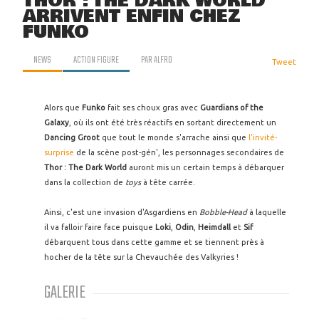
THOR : THE DARK WORLD
ARRIVENT ENFIN CHEZ
FUNKO
NEWS
ACTION FIGURE
PAR
ALFRO
Tweet
Alors que
Funko
fait ses choux gras avec
Guardians of the
Galaxy
, où ils ont été très réactifs en sortant directement un
Dancing Groot
que tout le monde s'arrache ainsi que
l'invité-
surprise
de la scène post-gén', les personnages secondaires de
Thor : The Dark World
auront mis un certain temps à débarquer
dans la collection de
toys
à tête carrée.
Ainsi, c'est une invasion d'Asgardiens en
Bobble-Head
à laquelle
il va falloir faire face puisque
Loki
,
Odin
,
Heimdall
et
Sif
débarquent tous dans cette gamme et se tiennent près à
hocher de la tête sur la Chevauchée des Valkyries !
GALERIE