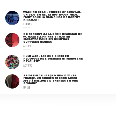
WALKING DEAD : STREETS OF SURVIVAL :
UN BEAT'EM ALL RÉTRO' FAÇON FINAL
FIGHT POUR LA FRANCHISE DE ROBERT
KIRKMAN !
ECRANS
DC RENOUVELLE LA SÉRIE DEADMAN DE
W. MAXWELL PRINCE ET MARTIN
MORAZZO POUR SIX NUMÉROS
SUPPLÉMENTAIRES
ACTU VO
HULK WAR : LES ONE-SHOTS EN
PROLOGUE DE L'ÉVÈNEMENT MARVEL SE
DÉVOILENT
ACTU VO
SPIDER-MAN : BRAND NEW DAY : EN
FRANCE, UN SUCCÈS RECORD AUSSI
AVEC 3 MILLIONS D'ENTRÉES EN UNE
SEMAINE
BRÈVE