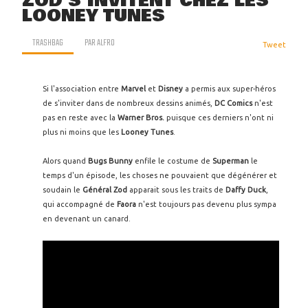
ZOD S'INVITENT CHEZ LES
LOONEY TUNES
TRASHBAG
PAR
ALFRO
Tweet
Si l'association entre
Marvel
et
Disney
a permis aux super-héros
de s'inviter dans de nombreux dessins animés,
DC Comics
n'est
pas en reste avec la
Warner Bros.
puisque ces derniers n'ont ni
plus ni moins que les
Looney Tunes
.
Alors quand
Bugs Bunny
enfile le costume de
Superman
le
temps d'un épisode, les choses ne pouvaient que dégénérer et
soudain le
Général Zod
apparait sous les traits de
Daffy Duck
,
qui accompagné de
Faora
n'est toujours pas devenu plus sympa
en devenant un canard.