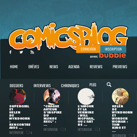
CONNEXION
INSCRIPTION
HOME
BRÈVES
NEWS
AGENDA
REVIEWS
PREVIEWS
PLUS
DOSSIERS
INTERVIEWS
CHRONIQUES
SUPERGIRL
"CHAQUE
L'AMOUR
HELEN
ET
AUTEUR
ET LA
DE
HELEN
S'INSPIRE
VERMINE
WYNDHORN
DE
DU
: WILL
ET
WYNDHORN
MONDE
MCPHAIL,
WONDER
:
RÉEL" :
OU L'ART
WOMAN :
RENCONTRE
...
DE ...
TOM
AVEC ...
KING ET
INTERVIEW
INTERVIEW
1
1
...
INTERVIEW
4
INTERVIEW
3