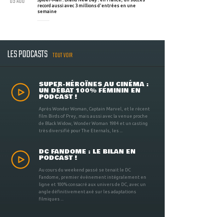
05 AOU
record aussi avec 3 millions d'entrées en une
semaine
LES PODCASTS
TOUT VOIR
SUPER-HÉROÏNES AU CINÉMA :
UN DÉBAT 100% FÉMININ EN
PODCAST !
Après Wonder Woman, Captain Marvel, et le récent
film Birds of Prey, mais aussi avec la venue proche
de Black Widow, Wonder Woman 1984 et un casting
très diversifié pour The Eternals, les ...
DC FANDOME : LE BILAN EN
PODCAST !
Au cours du weekend passé se tenait le DC
Fandome, premier évènement intégralement en
ligne et 100% consacré aux univers de DC, avec un
angle définitivement axé sur les adaptations
filmiques ...