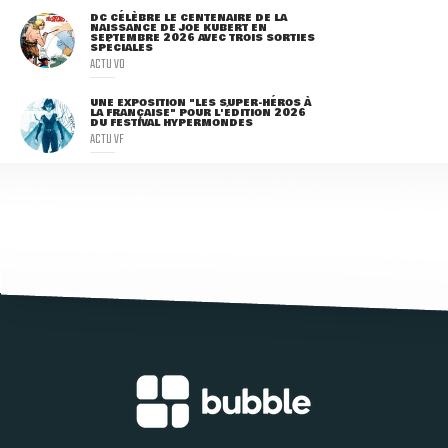
DC CÉLÈBRE LE CENTENAIRE DE LA
NAISSANCE DE JOE KUBERT EN
SEPTEMBRE 2026 AVEC TROIS SORTIES
SPÉCIALES
ACTU VO
UNE EXPOSITION "LES SUPER-HÉROS À
LA FRANÇAISE" POUR L'ÉDITION 2026
DU FESTIVAL HYPERMONDES
ACTU VF