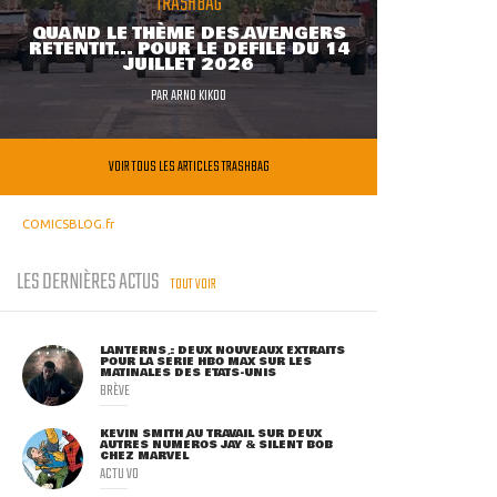
TRASHBAG
QUAND LE THÈME DES AVENGERS
RETENTIT... POUR LE DÉFILÉ DU 14
JUILLET 2026
PAR
ARNO KIKOO
VOIR TOUS LES ARTICLES TRASHBAG
COMICSBLOG.fr
LES DERNIÈRES ACTUS
TOUT VOIR
LANTERNS : DEUX NOUVEAUX EXTRAITS
POUR LA SÉRIE HBO MAX SUR LES
MATINALES DES ETATS-UNIS
BRÈVE
KEVIN SMITH AU TRAVAIL SUR DEUX
AUTRES NUMÉROS JAY & SILENT BOB
CHEZ MARVEL
ACTU VO