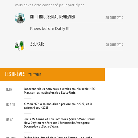
Vous devez être connecté pour participer
KIT_FISTO, SERIAL REVIEWER
30 AOUT 2014
Knees before Daffy !!!!
ZEDKATE
29 AOUT 2014
LES BRÈVES
TOUT VOIR
11:09
Lanterns : deux nouveaux extraits pour la série HBO
Max sur les matinales des Etats-Unis
07 AOU
X-Men '97 : la saison 3 bien prévue pour 2027, et la
saison 4 pour 2028
06 AOU
Chris McKenna et Erik Sommers (Spider-Man : Brand
New Day) en renfort sur l'écriture de Avengers :
Doomsday et Secret Wars
Spider-Man : Brand New Day : en France, un succès