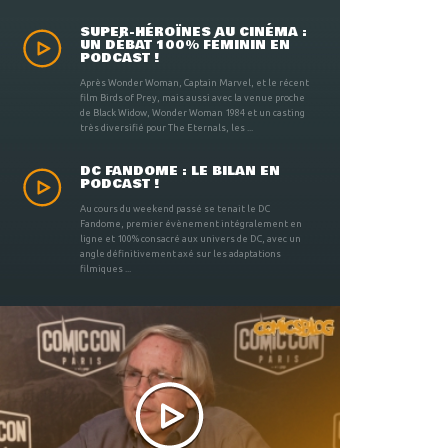
SUPER-HÉROÏNES AU CINÉMA :
UN DÉBAT 100% FÉMININ EN
PODCAST !
Après Wonder Woman, Captain Marvel, et le récent
film Birds of Prey, mais aussi avec la venue proche
de Black Widow, Wonder Woman 1984 et un casting
très diversifié pour The Eternals, les ...
DC FANDOME : LE BILAN EN
PODCAST !
Au cours du weekend passé se tenait le DC
Fandome, premier évènement intégralement en
ligne et 100% consacré aux univers de DC, avec un
angle définitivement axé sur les adaptations
filmiques ...