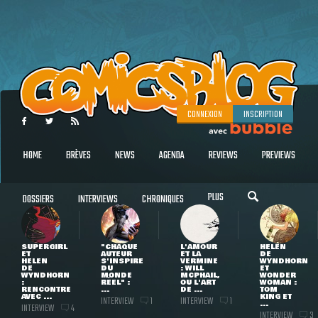
CONNEXION
INSCRIPTION
HOME
BRÈVES
NEWS
AGENDA
REVIEWS
PREVIEWS
PLUS
DOSSIERS
INTERVIEWS
CHRONIQUES
SUPERGIRL
"CHAQUE
L'AMOUR
HELEN
ET
AUTEUR
ET LA
DE
HELEN
S'INSPIRE
VERMINE
WYNDHORN
DE
DU
: WILL
ET
WYNDHORN
MONDE
MCPHAIL,
WONDER
:
RÉEL" :
OU L'ART
WOMAN :
RENCONTRE
...
DE ...
TOM
AVEC ...
KING ET
INTERVIEW
INTERVIEW
1
1
...
INTERVIEW
4
INTERVIEW
3