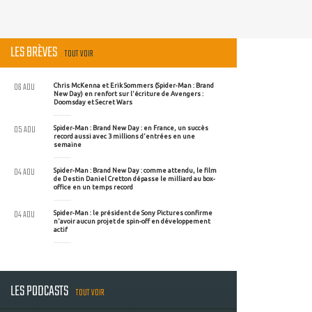
LES BRÈVES
TOUT VOIR
06 AOU
Chris McKenna et Erik Sommers (Spider-Man : Brand
New Day) en renfort sur l'écriture de Avengers :
Doomsday et Secret Wars
05 AOU
Spider-Man : Brand New Day : en France, un succès
record aussi avec 3 millions d'entrées en une
semaine
04 AOU
Spider-Man : Brand New Day : comme attendu, le film
de Destin Daniel Cretton dépasse le milliard au box-
office en un temps record
04 AOU
Spider-Man : le président de Sony Pictures confirme
n'avoir aucun projet de spin-off en développement
actif
LES PODCASTS
TOUT VOIR