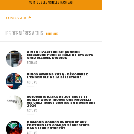
VOIR TOUS LES ARTICLES TRASHBAG
COMICSBLOG.fr
LES DERNIÈRES ACTUS
TOUT VOIR
X-MEN : L'ACTEUR KIT CONNOR
EMBAUCHÉ POUR LE RÔLE DE CYCLOPS
CHEZ MARVEL STUDIOS
ECRANS
RINGO AWARDS 2026 : DÉCOUVREZ
L'ENSEMBLE DE LA SÉLECTION !
ACTU VO
AUTOMATIC KAFKA DE JOE CASEY ET
ASHLEY WOOD TROUVE UNE NOUVELLE
VIE CHEZ IMAGE COMICS EN NOVEMBRE
2026
ACTU VO
DIAMOND COMICS VA RENDRE AUX
ÉDITEURS LES COMICS SÉQUESTRÉS
DANS LEUR ENTREPÔT
ACTU VO