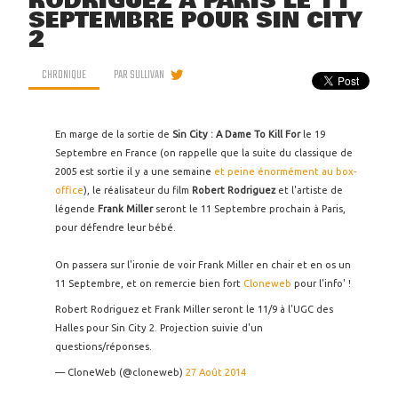
RODRIGUEZ À PARIS LE 11
SEPTEMBRE POUR SIN CITY
2
CHRONIQUE
PAR
SULLIVAN
En marge de la sortie de
Sin City : A Dame To Kill For
le 19
Septembre en France (on rappelle que la suite du classique de
2005 est sortie il y a une semaine
et peine énormément au box-
office
), le réalisateur du film
Robert Rodriguez
et l'artiste de
légende
Frank Miller
seront le 11 Septembre prochain à Paris,
pour défendre leur bébé.
On passera sur l'ironie de voir Frank Miller en chair et en os un
11 Septembre, et on remercie bien fort
Cloneweb
pour l'info' !
Robert Rodriguez et Frank Miller seront le 11/9 à l'UGC des
Halles pour Sin City 2. Projection suivie d'un
questions/réponses.
— CloneWeb (@cloneweb)
27 Août 2014