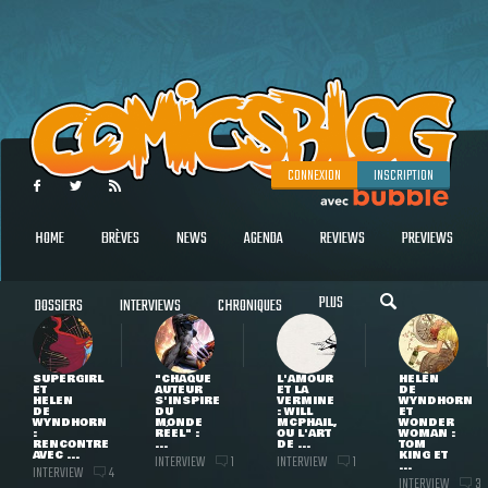
CONNEXION
INSCRIPTION
HOME
BRÈVES
NEWS
AGENDA
REVIEWS
PREVIEWS
PLUS
DOSSIERS
INTERVIEWS
CHRONIQUES
SUPERGIRL
"CHAQUE
L'AMOUR
HELEN
ET
AUTEUR
ET LA
DE
HELEN
S'INSPIRE
VERMINE
WYNDHORN
DE
DU
: WILL
ET
WYNDHORN
MONDE
MCPHAIL,
WONDER
:
RÉEL" :
OU L'ART
WOMAN :
RENCONTRE
...
DE ...
TOM
AVEC ...
KING ET
INTERVIEW
INTERVIEW
1
1
...
INTERVIEW
4
INTERVIEW
3