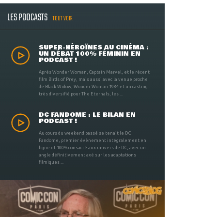
LES PODCASTS
TOUT VOIR
SUPER-HÉROÏNES AU CINÉMA :
UN DÉBAT 100% FÉMININ EN
PODCAST !
Après Wonder Woman, Captain Marvel, et le récent
film Birds of Prey, mais aussi avec la venue proche
de Black Widow, Wonder Woman 1984 et un casting
très diversifié pour The Eternals, les ...
DC FANDOME : LE BILAN EN
PODCAST !
Au cours du weekend passé se tenait le DC
Fandome, premier évènement intégralement en
ligne et 100% consacré aux univers de DC, avec un
angle définitivement axé sur les adaptations
filmiques ...