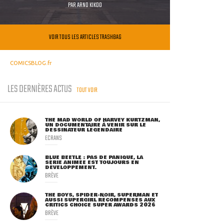
PAR
ARNO KIKOO
VOIR TOUS LES ARTICLES TRASHBAG
COMICSBLOG.fr
LES DERNIÈRES ACTUS
TOUT VOIR
THE MAD WORLD OF HARVEY KURTZMAN,
UN DOCUMENTAIRE À VENIR SUR LE
DESSINATEUR LÉGENDAIRE
ECRANS
BLUE BEETLE : PAS DE PANIQUE, LA
SÉRIE ANIMÉE EST TOUJOURS EN
DÉVELOPPEMENT.
BRÈVE
THE BOYS, SPIDER-NOIR, SUPERMAN ET
AUSSI SUPERGIRL RÉCOMPENSÉS AUX
CRITICS CHOICE SUPER AWARDS 2026
BRÈVE