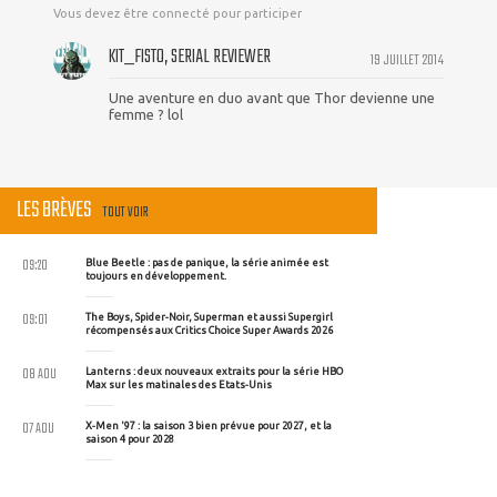
Vous devez être connecté pour participer
KIT_FISTO, SERIAL REVIEWER
19 JUILLET 2014
Une aventure en duo avant que Thor devienne une
femme ? lol
LES BRÈVES
TOUT VOIR
09:20
Blue Beetle : pas de panique, la série animée est
toujours en développement.
09:01
The Boys, Spider-Noir, Superman et aussi Supergirl
récompensés aux Critics Choice Super Awards 2026
08 AOU
Lanterns : deux nouveaux extraits pour la série HBO
Max sur les matinales des Etats-Unis
07 AOU
X-Men '97 : la saison 3 bien prévue pour 2027, et la
saison 4 pour 2028