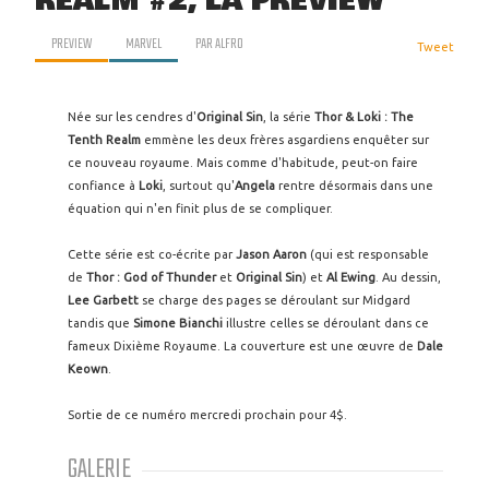
REALM #2, LA PREVIEW
PREVIEW
MARVEL
PAR
ALFRO
Tweet
Née sur les cendres d'
Original Sin
, la série
Thor & Loki : The
Tenth Realm
emmène les deux frères asgardiens enquêter sur
ce nouveau royaume. Mais comme d'habitude, peut-on faire
confiance à
Loki
, surtout qu'
Angela
rentre désormais dans une
équation qui n'en finit plus de se compliquer.
Cette série est co-écrite par
Jason Aaron
(qui est responsable
de
Thor : God of Thunder
et
Original Sin
) et
Al Ewing
. Au dessin,
Lee Garbett
se charge des pages se déroulant sur Midgard
tandis que
Simone Bianchi
illustre celles se déroulant dans ce
fameux Dixième Royaume. La couverture est une œuvre de
Dale
Keown
.
Sortie de ce numéro mercredi prochain pour 4$.
GALERIE