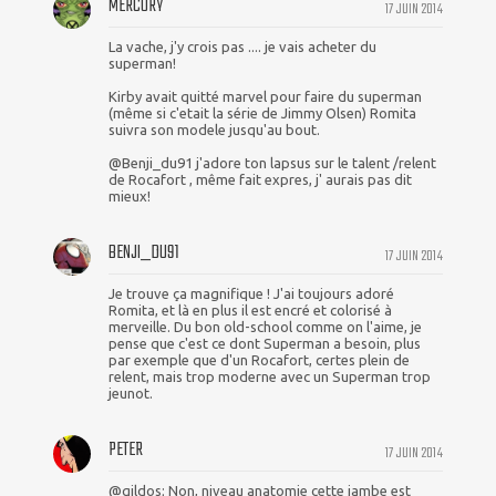
MERCURY
17 JUIN 2014
La vache, j'y crois pas .... je vais acheter du
superman!
Kirby avait quitté marvel pour faire du superman
(même si c'etait la série de Jimmy Olsen) Romita
suivra son modele jusqu'au bout.
@Benji_du91 j'adore ton lapsus sur le talent /relent
de Rocafort , même fait expres, j' aurais pas dit
mieux!
BENJI_DU91
17 JUIN 2014
Je trouve ça magnifique ! J'ai toujours adoré
Romita, et là en plus il est encré et colorisé à
merveille. Du bon old-school comme on l'aime, je
pense que c'est ce dont Superman a besoin, plus
par exemple que d'un Rocafort, certes plein de
relent, mais trop moderne avec un Superman trop
jeunot.
PETER
17 JUIN 2014
@gildos; Non, niveau anatomie cette jambe est