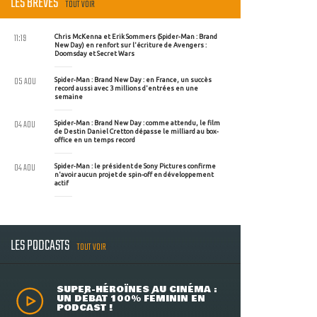
LES BRÈVES
TOUT VOIR
11:19
Chris McKenna et Erik Sommers (Spider-Man : Brand
New Day) en renfort sur l'écriture de Avengers :
Doomsday et Secret Wars
05 AOU
Spider-Man : Brand New Day : en France, un succès
record aussi avec 3 millions d'entrées en une
semaine
04 AOU
Spider-Man : Brand New Day : comme attendu, le film
de Destin Daniel Cretton dépasse le milliard au box-
office en un temps record
04 AOU
Spider-Man : le président de Sony Pictures confirme
n'avoir aucun projet de spin-off en développement
actif
LES PODCASTS
TOUT VOIR
SUPER-HÉROÏNES AU CINÉMA :
UN DÉBAT 100% FÉMININ EN
PODCAST !