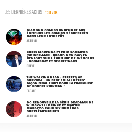
LES DERNIÈRES ACTUS
TOUT VOIR
DIAMOND COMICS VA RENDRE AUX
ÉDITEURS LES COMICS SÉQUESTRÉS
DANS LEUR ENTREPÔT
ACTU VO
CHRIS MCKENNA ET ERIK SOMMERS
(SPIDER-MAN : BRAND NEW DAY) EN
RENFORT SUR L'ÉCRITURE DE AVENGERS
: DOOMSDAY ET SECRET WARS
BRÈVE
THE WALKING DEAD : STREETS OF
SURVIVAL : UN BEAT'EM ALL RÉTRO'
FAÇON FINAL FIGHT POUR LA FRANCHISE
DE ROBERT KIRKMAN !
ECRANS
DC RENOUVELLE LA SÉRIE DEADMAN DE
W. MAXWELL PRINCE ET MARTIN
MORAZZO POUR SIX NUMÉROS
SUPPLÉMENTAIRES
ACTU VO