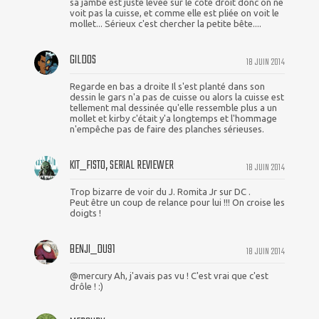
sa jambe est juste levée sur le coté droit donc on ne
voit pas la cuisse, et comme elle est pliée on voit le
mollet... Sérieux c'est chercher la petite bête....
GILDOS
18 JUIN 2014
Regarde en bas a droite Il s'est planté dans son
dessin le gars n'a pas de cuisse ou alors la cuisse est
tellement mal dessinée qu'elle ressemble plus a un
mollet et kirby c'était y'a longtemps et l'hommage
n'empêche pas de faire des planches sérieuses.
KIT_FISTO, SERIAL REVIEWER
18 JUIN 2014
Trop bizarre de voir du J. Romita Jr sur DC .
Peut être un coup de relance pour lui !!! On croise les
doigts !
BENJI_DU91
18 JUIN 2014
@mercury Ah, j'avais pas vu ! C'est vrai que c'est
drôle ! :)