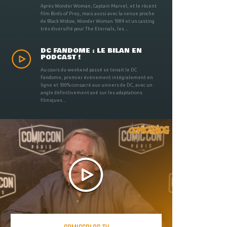
Après Wonder Woman, Captain Marvel, et le récent
film Birds of Prey, mais aussi avec la venue proche
de Black Widow, Wonder Woman 1984 et un casting
très diversifié pour The Eternals, les ...
DC FANDOME : LE BILAN EN
PODCAST !
Au cours du weekend passé se tenait le DC
Fandome, premier évènement intégralement en
ligne et 100% consacré aux univers de DC, avec un
angle définitivement axé sur les adaptations
filmiques ...