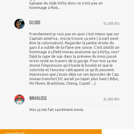
typique du style Kirby donc ce n'est pas un
hommage à Rob...
GILDOS
16 JUIN 2014
Franchement je vois pas en quoi c'est mieux que sur
Captain américa , moi je trouve ça pire ( à part peut-
être la colorisation). Regarder la jambe droite du
gars il a oublié de lui faire une cuisse. C'est plutôt un
hommage à Lifield niveau anatomie qu'a Kirby, non?
Déjà la cape de sup dans la préview du mois passé
m'est resté en travers de la gorge. Pour moi ça me
donne l'impression qu'il bacle le boulot et que le
coloriste et l'encreur rattrapent ce qu'ils peuvent.
Impression que j'avais déjà sur ces épisodes de Cap.
niveau transfert DC aurait pu taper plus haut ( Ribic,
Mc Niven, Bradshaw, Cheng, Copiel ....)
NINHALO50
16 JUIN 2014
Moi ça me fait sacrément envie.