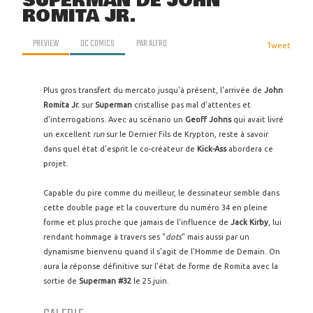
SUPERMAN DE JOHN
ROMITA JR.
PREVIEW
DC COMICS
PAR
ALFRO
Tweet
Plus gros transfert du mercato jusqu'à présent, l'arrivée de
John
Romita Jr.
sur
Superman
cristallise pas mal d'attentes et
d'interrogations. Avec au scénario un
Geoff Johns
qui avait livré
un excellent
run
sur le Dernier Fils de Krypton, reste à savoir
dans quel état d'esprit le co-créateur de
Kick-Ass
abordera ce
projet.
Capable du pire comme du meilleur, le dessinateur semble dans
cette double page et la couverture du numéro 34 en pleine
forme et plus proche que jamais de l'influence de
Jack Kirby
, lui
rendant hommage à travers ses "
dots
" mais aussi par un
dynamisme bienvenu quand il s'agit de l'Homme de Demain. On
aura la réponse définitive sur l'état de forme de Romita avec la
sortie de
Superman #32
le 25 juin.