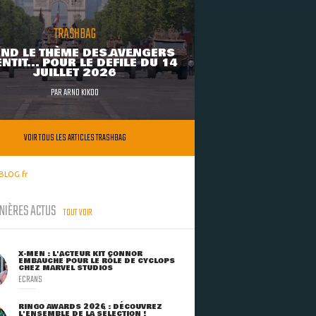
TRASHBAG
ND LE THÈME DES AVENGERS
NTIT... POUR LE DÉFILÉ DU 14
JUILLET 2026
PAR
ARNO KIKOO
VOIR TOUS LES ARTICLES TRASHBAG
BLOG.fr
NIÈRES ACTUS
TOUT VOIR
X-MEN : L'ACTEUR KIT CONNOR
EMBAUCHÉ POUR LE RÔLE DE CYCLOPS
CHEZ MARVEL STUDIOS
ECRANS
RINGO AWARDS 2026 : DÉCOUVREZ
L'ENSEMBLE DE LA SÉLECTION !