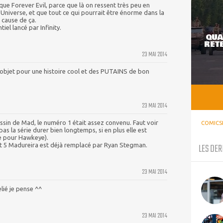
que Forever Evil, parce que là on ressent très peu en
l Universe, et que tout ce qui pourrait être énorme dans la
 cause de ça.
iel lancé par Infinity.
QUA
RETE
23 MAI 2014
 objet pour une histoire cool et des PUTAINS de bon
23 MAI 2014
 dessin de Mad, le numéro 1 était assez convenu. Faut voir
COMICS
pas la série durer bien longtemps, si en plus elle est
e pour Hawkeye).
LES DER
et 5 Madureira est déjà remplacé par Ryan Stegman.
23 MAI 2014
elié je pense ^^
23 MAI 2014