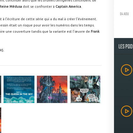
nc continuer alors que les brumes terrigènes continuent de
Reine Médusa
doit se confronter à
Captain America
.
04 AOU
t à l'écriture de cette série qui a du mal à créer l'événement.
essin était un risque pour avoir les numéros dans les temps.
ire une couverture tandis que la variante est l'œuvre de
Frank
LES PO
 4$.