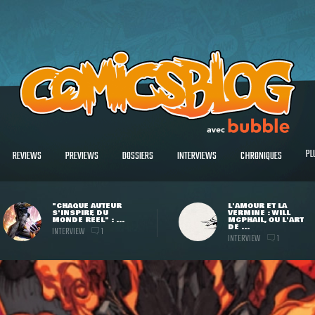
PL
REVIEWS
PREVIEWS
DOSSIERS
INTERVIEWS
CHRONIQUES
"CHAQUE AUTEUR
L'AMOUR ET LA
S'INSPIRE DU
VERMINE : WILL
MONDE RÉEL" : ...
MCPHAIL, OU L'ART
DE ...
INTERVIEW
1
INTERVIEW
1