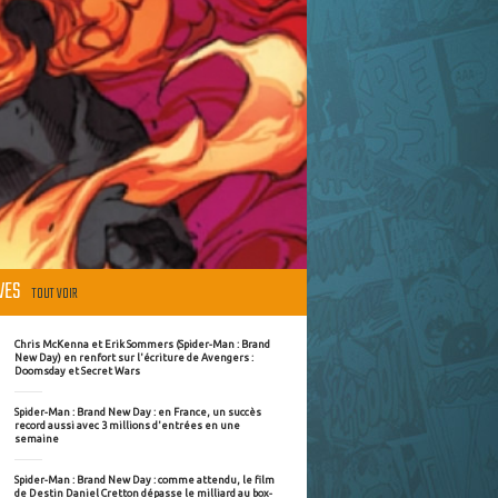
ÈVES
TOUT VOIR
Chris McKenna et Erik Sommers (Spider-Man : Brand
New Day) en renfort sur l'écriture de Avengers :
Doomsday et Secret Wars
Spider-Man : Brand New Day : en France, un succès
record aussi avec 3 millions d'entrées en une
semaine
Spider-Man : Brand New Day : comme attendu, le film
de Destin Daniel Cretton dépasse le milliard au box-