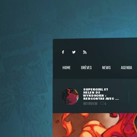
HOME
BRÈVES
NEWS
AGENDA
SUPERGIRL ET
HELEN DE
WYNDHORN :
RENCONTRE AVEC ...
INTERVIEW
4