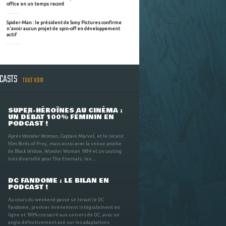
office en un temps record
Spider-Man : le président de Sony Pictures confirme
n'avoir aucun projet de spin-off en développement
actif
DCASTS
TOUT VOIR
SUPER-HÉROÏNES AU CINÉMA :
UN DÉBAT 100% FÉMININ EN
PODCAST !
Après Wonder Woman, Captain Marvel, et le récent
film Birds of Prey, mais aussi avec la venue proche
de Black Widow, Wonder Woman 1984 et un casting
très diversifié pour The Eternals, les ...
DC FANDOME : LE BILAN EN
PODCAST !
Au cours du weekend passé se tenait le DC
Fandome, premier évènement intégralement en
ligne et 100% consacré aux univers de DC, avec un
angle définitivement axé sur les adaptations