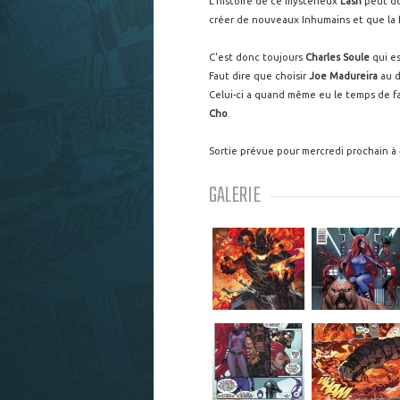
L'histoire de ce mystérieux
Lash
peut do
créer de nouveaux Inhumains et que la
C'est donc toujours
Charles Soule
qui es
Faut dire que choisir
Joe Madureira
au d
Celui-ci a quand même eu le temps de fa
Cho
.
Sortie prévue pour mercredi prochain à
GALERIE