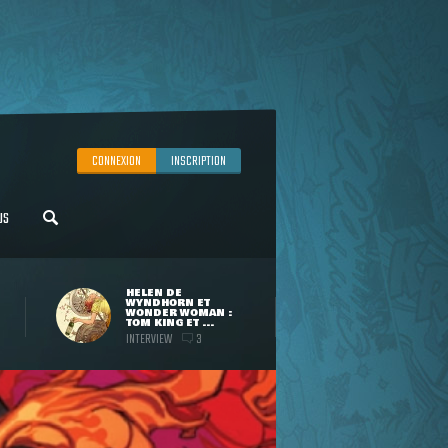
CONNEXION
INSCRIPTION
US
HELEN DE
WYNDHORN ET
WONDER WOMAN :
TOM KING ET ...
INTERVIEW
3