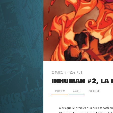
23 MAI 2014 - 12:34
8
INHUMAN #2, LA 
PREVIEW
MARVEL
PAR
ALFRO
Alors que le premier numéro est sorti au