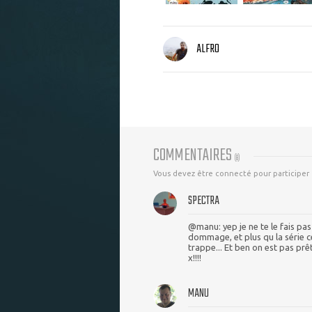
ALFRO
COMMENTAIRES
(
8
)
Vous devez être connecté pour participer
SPECTRA
@manu: yep je ne te le fais pas
dommage, et plus qu la série ce
trappe... Et ben on est pas p
x!!!!
MANU