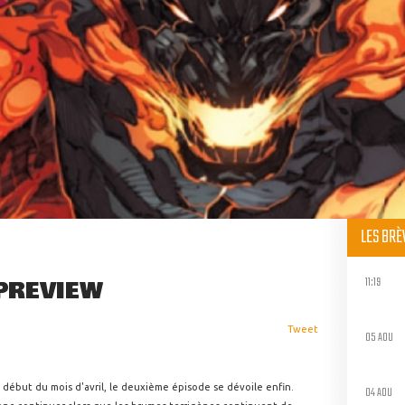
LES BR
11:19
PREVIEW
Tweet
05 AOU
 début du mois d'avril, le deuxième épisode se dévoile enfin.
04 AOU