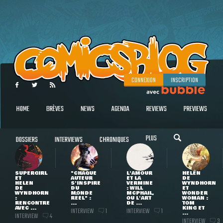
CONNEXION
INSCRIPTION
HOME
BRÈVES
NEWS
AGENDA
REVIEWS
PREVIEWS
PLUS
DOSSIERS
INTERVIEWS
CHRONIQUES
SUPERGIRL
"CHAQUE
L'AMOUR
HELEN
ET
AUTEUR
ET LA
DE
HELEN
S'INSPIRE
VERMINE
WYNDHORN
DE
DU
: WILL
ET
WYNDHORN
MONDE
MCPHAIL,
WONDER
:
RÉEL" :
OU L'ART
WOMAN :
RENCONTRE
...
DE ...
TOM
AVEC ...
KING ET
INTERVIEW
INTERVIEW
1
1
...
INTERVIEW
4
INTERVIEW
3