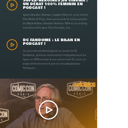
SUPER-HÉROÏNES AU CINÉMA :
UN DÉBAT 100% FÉMININ EN
PODCAST !
Après Wonder Woman, Captain Marvel, et le récent
film Birds of Prey, mais aussi avec la venue proche
de Black Widow, Wonder Woman 1984 et un casting
très diversifié pour The Eternals, les ...
DC FANDOME : LE BILAN EN
PODCAST !
Au cours du weekend passé se tenait le DC
Fandome, premier évènement intégralement en
ligne et 100% consacré aux univers de DC, avec un
angle définitivement axé sur les adaptations
filmiques ...