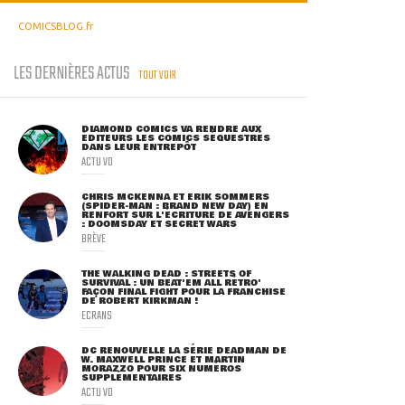
COMICSBLOG.fr
LES DERNIÈRES ACTUS
TOUT VOIR
DIAMOND COMICS VA RENDRE AUX
ÉDITEURS LES COMICS SÉQUESTRÉS
DANS LEUR ENTREPÔT
ACTU VO
CHRIS MCKENNA ET ERIK SOMMERS
(SPIDER-MAN : BRAND NEW DAY) EN
RENFORT SUR L'ÉCRITURE DE AVENGERS
: DOOMSDAY ET SECRET WARS
BRÈVE
THE WALKING DEAD : STREETS OF
SURVIVAL : UN BEAT'EM ALL RÉTRO'
FAÇON FINAL FIGHT POUR LA FRANCHISE
DE ROBERT KIRKMAN !
ECRANS
DC RENOUVELLE LA SÉRIE DEADMAN DE
W. MAXWELL PRINCE ET MARTIN
MORAZZO POUR SIX NUMÉROS
SUPPLÉMENTAIRES
ACTU VO