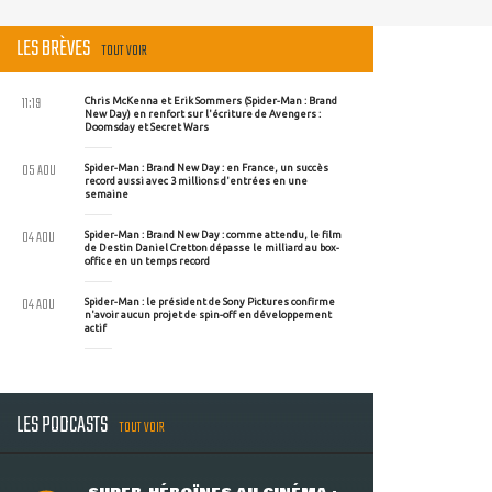
LES BRÈVES
TOUT VOIR
11:19
Chris McKenna et Erik Sommers (Spider-Man : Brand
New Day) en renfort sur l'écriture de Avengers :
Doomsday et Secret Wars
05 AOU
Spider-Man : Brand New Day : en France, un succès
record aussi avec 3 millions d'entrées en une
semaine
04 AOU
Spider-Man : Brand New Day : comme attendu, le film
de Destin Daniel Cretton dépasse le milliard au box-
office en un temps record
04 AOU
Spider-Man : le président de Sony Pictures confirme
n'avoir aucun projet de spin-off en développement
actif
LES PODCASTS
TOUT VOIR