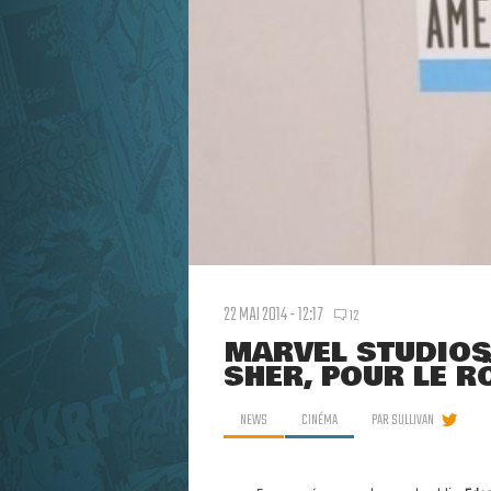
22 MAI 2014 - 12:17
12
MARVEL STUDIOS
SHER, POUR LE R
NEWS
CINÉMA
PAR
SULLIVAN