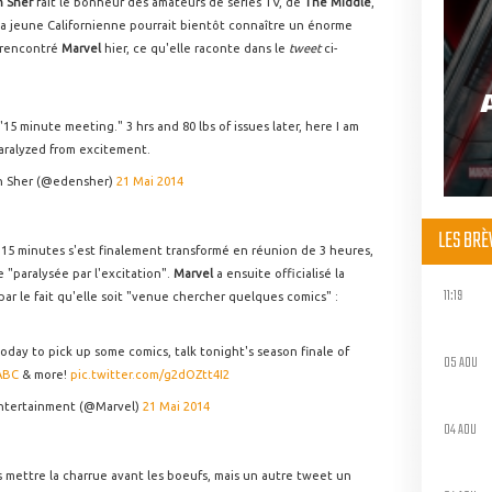
 Sher
fait le bonheur des amateurs de séries TV, de
The Middle
,
 La jeune Californienne pourrait bientôt connaître un énorme
a rencontré
Marvel
hier, ce qu'elle raconte dans le
tweet
ci-
15 minute meeting." 3 hrs and 80 lbs of issues later, here I am
aralyzed from excitement.
 Sher (@edensher)
21 Mai 2014
LES BR
15 minutes s'est finalement transformé en réunion de 3 heures,
e "paralysée par l'excitation".
Marvel
a ensuite officialisé la
11:19
i par le fait qu'elle soit "venue chercher quelques comics" :
oday to pick up some comics, talk tonight's season finale of
05 AOU
ABC
& more!
pic.twitter.com/g2dOZtt4I2
ntertainment (@Marvel)
21 Mai 2014
04 AOU
 mettre la charrue avant les boeufs, mais un autre tweet un