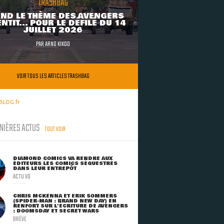
TRASHBAG
ND LE THÈME DES AVENGERS
NTIT... POUR LE DÉFILÉ DU 14
JUILLET 2026
PAR
ARNO KIKOO
VOIR TOUS LES ARTICLES TRASHBAG
BLOG.fr
NIÈRES ACTUS
TOUT VOIR
DIAMOND COMICS VA RENDRE AUX
ÉDITEURS LES COMICS SÉQUESTRÉS
DANS LEUR ENTREPÔT
ACTU VO
CHRIS MCKENNA ET ERIK SOMMERS
(SPIDER-MAN : BRAND NEW DAY) EN
RENFORT SUR L'ÉCRITURE DE AVENGERS
: DOOMSDAY ET SECRET WARS
BRÈVE