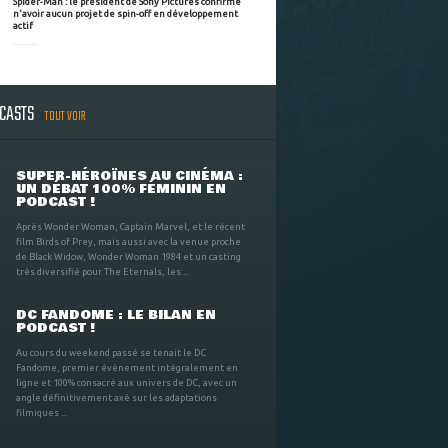
Spider-Man : le président de Sony Pictures confirme
n'avoir aucun projet de spin-off en développement
actif
DCASTS
TOUT VOIR
SUPER-HÉROÏNES AU CINÉMA :
UN DÉBAT 100% FÉMININ EN
PODCAST !
Après Wonder Woman, Captain Marvel, et le récent
film Birds of Prey, mais aussi avec la venue proche
de Black Widow, Wonder Woman 1984 et un casting
très diversifié pour The Eternals, les ...
DC FANDOME : LE BILAN EN
PODCAST !
Au cours du weekend passé se tenait le DC
Fandome, premier évènement intégralement en
ligne et 100% consacré aux univers de DC, avec un
angle définitivement axé sur les adaptations
filmiques ...