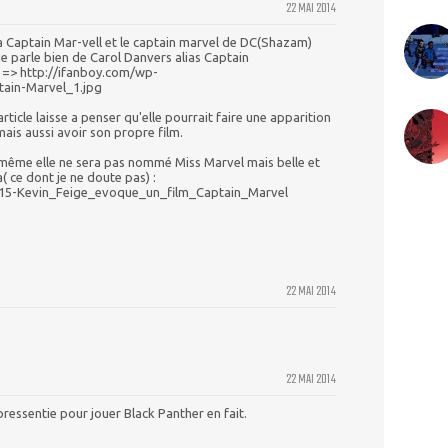
22 MAI 2014
y a Captain Mar-vell et le captain marvel de DC(Shazam)
je parle bien de Carol Danvers alias Captain
) => http://ifanboy.com/wp-
tain-Marvel_1.jpg
ticle laisse a penser qu'elle pourrait faire une apparition
is aussi avoir son propre film.
ui même elle ne sera pas nommé Miss Marvel mais belle et
a( ce dont je ne doute pas) :
215-Kevin_Feige_evoque_un_film_Captain_Marvel
22 MAI 2014
22 MAI 2014
 pressentie pour jouer Black Panther en fait.