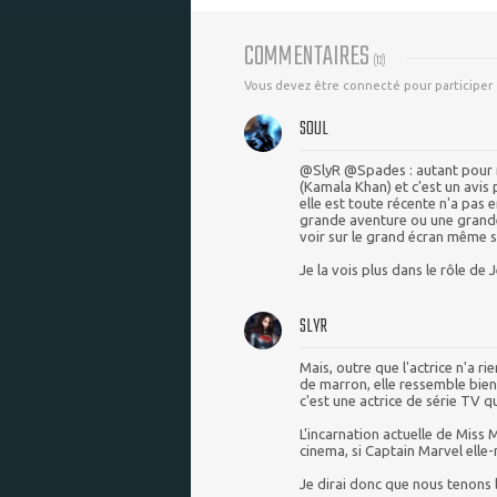
COMMENTAIRES
(
12
)
Vous devez être connecté pour participer
SOUL
@SlyR @Spades : autant pour m
(Kamala Khan) et c'est un avis
elle est toute récente n'a pas 
grande aventure ou une grande
voir sur le grand écran même s
Je la vois plus dans le rôle de 
SLYR
Mais, outre que l'actrice n'a ri
de marron, elle ressemble bien 
c'est une actrice de série TV 
L'incarnation actuelle de Miss
cinema, si Captain Marvel elle
Je dirai donc que nous tenons l