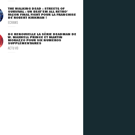
THE WALKING DEAD : STREETS OF
SURVIVAL : UN BEAT'EM ALL RÉTRO'
FAÇON FINAL FIGHT POUR LA FRANCHISE
DE ROBERT KIRKMAN !
ECRANS
DC RENOUVELLE LA SÉRIE DEADMAN DE
W. MAXWELL PRINCE ET MARTIN
MORAZZO POUR SIX NUMÉROS
SUPPLÉMENTAIRES
ACTU VO