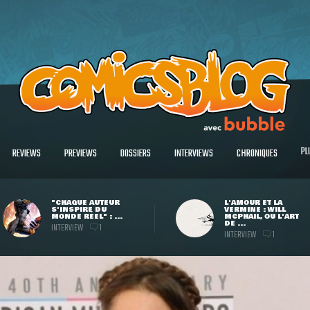
PL
REVIEWS
PREVIEWS
DOSSIERS
INTERVIEWS
CHRONIQUES
"CHAQUE AUTEUR
L'AMOUR ET LA
S'INSPIRE DU
VERMINE : WILL
MONDE RÉEL" : ...
MCPHAIL, OU L'ART
DE ...
INTERVIEW
1
INTERVIEW
1