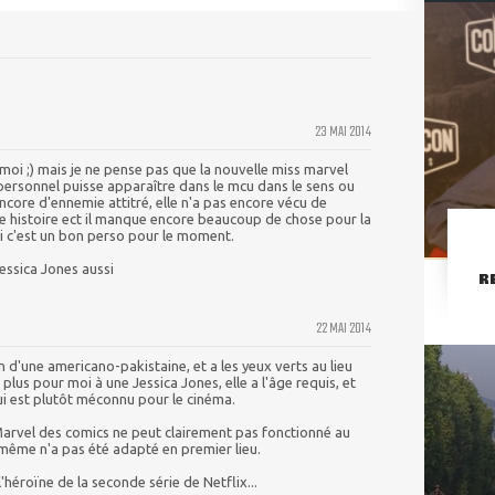
23 MAI 2014
oi ;) mais je ne pense pas que la nouvelle miss marvel
 personnel puisse apparaître dans le mcu dans le sens ou
encore d'ennemie attitré, elle n'a pas encore vécu de
 histoire ect il manque encore beaucoup de chose pour la
i c'est un bon perso pour le moment.
Jessica Jones aussi
R
22 MAI 2014
en d'une americano-pakistaine, et a les yeux verts au lieu
plus pour moi à une Jessica Jones, elle a l'âge requis, et
qui est plutôt méconnu pour le cinéma.
 Marvel des comics ne peut clairement pas fonctionné au
-même n'a pas été adapté en premier lieu.
'héroïne de la seconde série de Netflix...