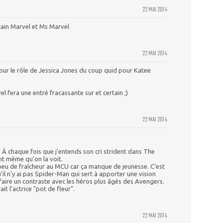
22 MAI 2014
ain Marvel et Ms Marvel
22 MAI 2014
pour le rôle de Jessica Jones du coup quid pour Katee
l fera une entré fracassante sur et certain ;)
22 MAI 2014
 À chaque fois que j'entends son cri strident dans The
nt même qu'on la voit.
peu de fraîcheur au MCU car ça manque de jeunesse. C'est
l n'y ai pas Spider-Man qui sert à apporter une vision
faire un contraste avec les héros plus âgés des Avengers.
it l'actrice "pot de fleur".
22 MAI 2014