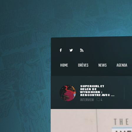
HOME
BRÈVES
NEWS
AGENDA
SUPERGIRL ET
HELEN DE
WYNDHORN :
RENCONTRE AVEC ...
INTERVIEW
4