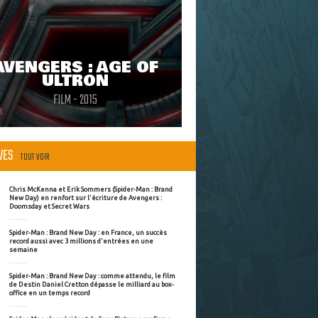
AVENGERS : AGE OF
ULTRON
FILM - 2015
ÈVES
TOUT VOIR
Chris McKenna et Erik Sommers (Spider-Man : Brand
New Day) en renfort sur l'écriture de Avengers :
Doomsday et Secret Wars
Spider-Man : Brand New Day : en France, un succès
record aussi avec 3 millions d'entrées en une
semaine
Spider-Man : Brand New Day : comme attendu, le film
de Destin Daniel Cretton dépasse le milliard au box-
office en un temps record