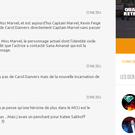
QUA
22 MAI 2014
RETE
Miss Marvel, et est aujourd'hui Captain Marvel, Kevin Feige
e de Carol Danvers directement Captain Marvel sans passer
à Miss Marvel, le personnage actuel dont l'identité civile
dit que l'actrice a contacté Sana Amanat qui est la
nnage.
COMICS
22 MAI 2014
LES DER
es pas de Carol Danvers mais de la nouvelle incarnation de
22 MAI 2014
is je pense qu'une héroïne de plus dans le MCU est le
as ...Mais j'avais un penchant pour Katee Sakhoff
 3)