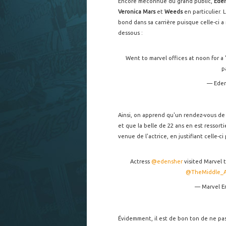
Encore méconnue du grand public,
Eden
Veronica Mars
et
Weeds
en particulier.
bond dans sa carrière puisque celle-ci 
dessous :
Went to marvel offices at noon for a "
p
— Eden
Ainsi, on apprend qu'un rendez-vous de 
et que la belle de 22 ans en est ressorti
venue de l'actrice, en justifiant celle-c
Actress
@edensher
visited Marvel t
@TheMiddle_
— Marvel E
Évidemment, il est de bon ton de ne pas