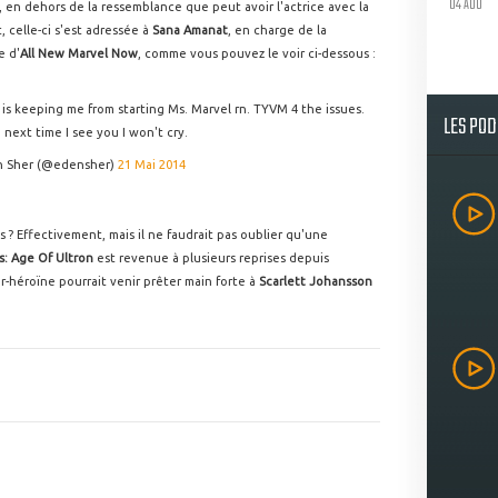
04 AOU
, en dehors de la ressemblance que peut avoir l'actrice avec la
t, celle-ci s'est adressée à
Sana Amanat
, en charge de la
e d'
All New Marvel Now
, comme vous pouvez le voir ci-dessous :
 is keeping me from starting Ms. Marvel rn. TYVM 4 the issues.
LES PO
 next time I see you I won't cry.
 Sher (@edensher)
21 Mai 2014
 ? Effectivement, mais il ne faudrait pas oublier qu'une
: Age Of Ultron
est revenue à plusieurs reprises depuis
-héroïne pourrait venir prêter main forte à
Scarlett Johansson