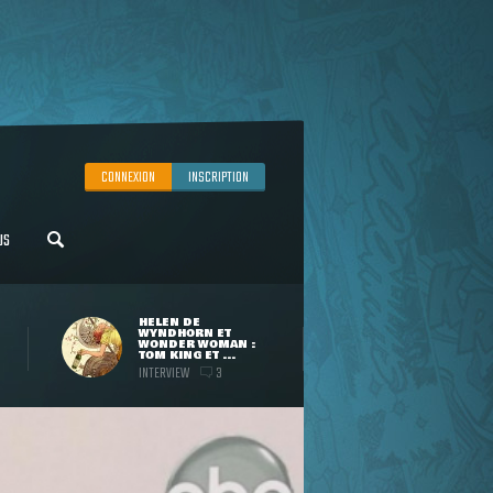
CONNEXION
INSCRIPTION
US
HELEN DE
WYNDHORN ET
WONDER WOMAN :
TOM KING ET ...
INTERVIEW
3