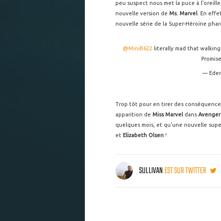
peu suspect nous met la puce à l'oreille
nouvelle version de
Ms. Marvel
. En effe
nouvelle série de la Super-Héroïne phar
@MiniB622
literally mad that walking
Promise
— Eden
Trop tôt pour en tirer des conséquences
apparition de
Miss Marvel
dans
Avengers
quelques mois, et qu'une nouvelle super
et
Elizabeth Olsen
!
SULLIVAN
EST SUR TWITTER