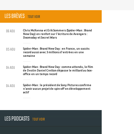
LES BRÈVES
TOUT VOIR
06 AOU
Chris McKenna et Erik Sommers (Spider-Man : Brand
New Day) en renfort sur l'écriture de Avengers :
Doomsday et Secret Wars
05 AOU
Spider-Man : Brand New Day : en France, un succès
record aussi avec 3 millions d'entrées en une
semaine
04 AOU
Spider-Man : Brand New Day : comme attendu, le film
de Destin Daniel Cretton dépasse le milliard au box-
office en un temps record
04 AOU
Spider-Man : le président de Sony Pictures confirme
n'avoir aucun projet de spin-off en développement
actif
LES PODCASTS
TOUT VOIR