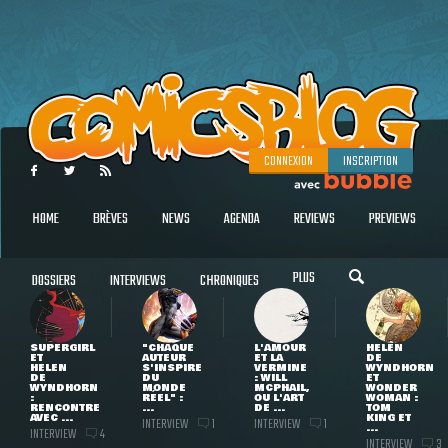
CONNEXION
INSCRIPTION
HOME
BRÈVES
NEWS
AGENDA
REVIEWS
PREVIEWS
PLUS
DOSSIERS
INTERVIEWS
CHRONIQUES
SUPERGIRL
"CHAQUE
L'AMOUR
HELEN
ET
AUTEUR
ET LA
DE
HELEN
S'INSPIRE
VERMINE
WYNDHORN
DE
DU
: WILL
ET
WYNDHORN
MONDE
MCPHAIL,
WONDER
:
RÉEL" :
OU L'ART
WOMAN :
RENCONTRE
...
DE ...
TOM
AVEC ...
KING ET
INTERVIEW
INTERVIEW
1
1
...
INTERVIEW
4
INTERVIEW
3