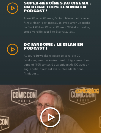
SUPER-HÉROÏNES AU CINÉMA :
UN DÉBAT 100% FÉMININ EN
PODCAST !
Après Wonder Woman, Captain Marvel, et le récent
film Birds of Prey, mais aussi avec la venue proche
de Black Widow, Wonder Woman 1984 et un casting
très diversifié pour The Eternals, les ...
DC FANDOME : LE BILAN EN
PODCAST !
Au cours du weekend passé se tenait le DC
Fandome, premier évènement intégralement en
ligne et 100% consacré aux univers de DC, avec un
angle définitivement axé sur les adaptations
filmiques ...