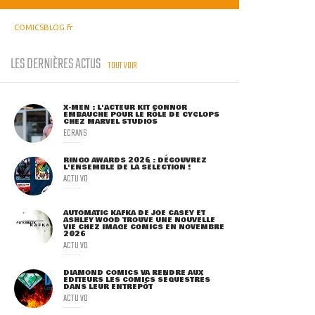
COMICSBLOG.fr
LES DERNIÈRES ACTUS
TOUT VOIR
X-MEN : L'ACTEUR KIT CONNOR
EMBAUCHÉ POUR LE RÔLE DE CYCLOPS
CHEZ MARVEL STUDIOS
ECRANS
RINGO AWARDS 2026 : DÉCOUVREZ
L'ENSEMBLE DE LA SÉLECTION !
ACTU VO
AUTOMATIC KAFKA DE JOE CASEY ET
ASHLEY WOOD TROUVE UNE NOUVELLE
VIE CHEZ IMAGE COMICS EN NOVEMBRE
2026
ACTU VO
DIAMOND COMICS VA RENDRE AUX
ÉDITEURS LES COMICS SÉQUESTRÉS
DANS LEUR ENTREPÔT
ACTU VO