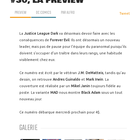
#30, LA PREVIEW
PREVIEW
DC COMICS
PAR
ALFRO
Tweet
La
Justice League Dark
va désormais devoir faire avec les
conséquences de
Forever Evil
. Ils ont désormais un nouveau
leader, mais pas de pause pour l'équipe du paranormal puisqu'ils
doivent s'occuper d'un traître dans leurs rangs, une habitude
visiblement chez eux.
Ce numéro est écrit par le vétéran
J.M. DeMatteis
, tandis qu'au
dessin, on retrouve
Andres Guinaldo
et
Mark Irwin
. La
couverture est réalisée par un
Mikel Janin
toujours fidèle au
poste. La variante
MAD
nous montre
Black Adam
sous un tout
nouveau jour.
Ce numéro débarque mercredi prochain pour 4$.
GALERIE