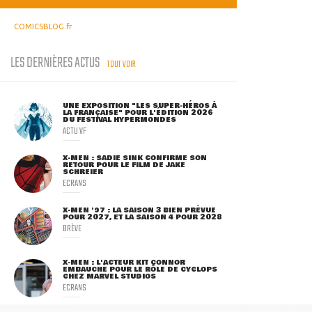
COMICSBLOG.fr
LES DERNIÈRES ACTUS
TOUT VOIR
UNE EXPOSITION "LES SUPER-HÉROS À
LA FRANÇAISE" POUR L'ÉDITION 2026
DU FESTIVAL HYPERMONDES
ACTU VF
X-MEN : SADIE SINK CONFIRME SON
RETOUR POUR LE FILM DE JAKE
SCHREIER
ECRANS
X-MEN '97 : LA SAISON 3 BIEN PRÉVUE
POUR 2027, ET LA SAISON 4 POUR 2028
BRÈVE
X-MEN : L'ACTEUR KIT CONNOR
EMBAUCHÉ POUR LE RÔLE DE CYCLOPS
CHEZ MARVEL STUDIOS
ECRANS