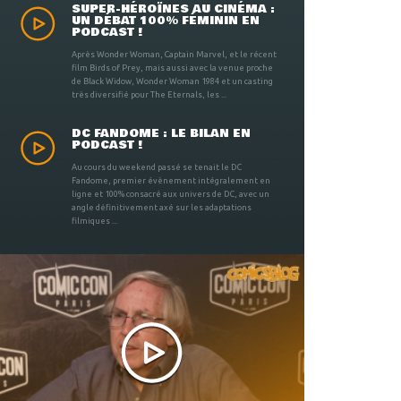
SUPER-HÉROÏNES AU CINÉMA :
UN DÉBAT 100% FÉMININ EN
PODCAST !
Après Wonder Woman, Captain Marvel, et le récent
film Birds of Prey, mais aussi avec la venue proche
de Black Widow, Wonder Woman 1984 et un casting
très diversifié pour The Eternals, les ...
DC FANDOME : LE BILAN EN
PODCAST !
Au cours du weekend passé se tenait le DC
Fandome, premier évènement intégralement en
ligne et 100% consacré aux univers de DC, avec un
angle définitivement axé sur les adaptations
filmiques ...