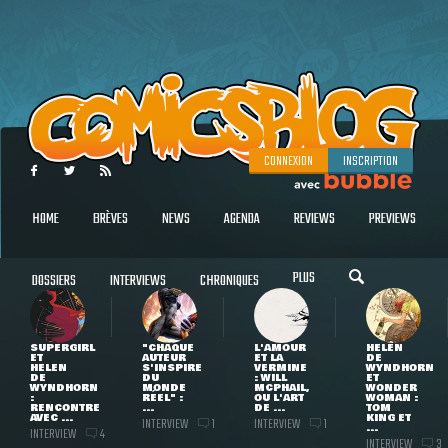
CONNEXION
INSCRIPTION
HOME
BRÈVES
NEWS
AGENDA
REVIEWS
PREVIEWS
PLUS
DOSSIERS
INTERVIEWS
CHRONIQUES
SUPERGIRL
"CHAQUE
L'AMOUR
HELEN
ET
AUTEUR
ET LA
DE
HELEN
S'INSPIRE
VERMINE
WYNDHORN
DE
DU
: WILL
ET
WYNDHORN
MONDE
MCPHAIL,
WONDER
:
RÉEL" :
OU L'ART
WOMAN :
RENCONTRE
...
DE ...
TOM
AVEC ...
KING ET
INTERVIEW
INTERVIEW
1
1
...
INTERVIEW
4
INTERVIEW
3