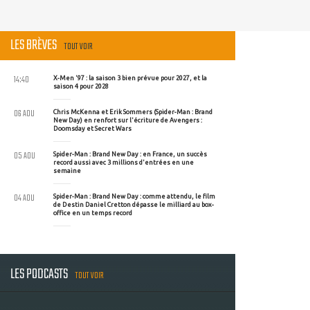
LES BRÈVES
TOUT VOIR
14:40
X-Men '97 : la saison 3 bien prévue pour 2027, et la
saison 4 pour 2028
06 AOU
Chris McKenna et Erik Sommers (Spider-Man : Brand
New Day) en renfort sur l'écriture de Avengers :
Doomsday et Secret Wars
05 AOU
Spider-Man : Brand New Day : en France, un succès
record aussi avec 3 millions d'entrées en une
semaine
04 AOU
Spider-Man : Brand New Day : comme attendu, le film
de Destin Daniel Cretton dépasse le milliard au box-
office en un temps record
LES PODCASTS
TOUT VOIR