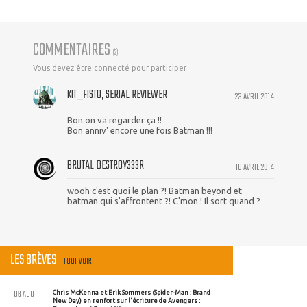
COMMENTAIRES
(
2
)
Vous devez être connecté pour participer
KIT_FISTO, SERIAL REVIEWER
23 AVRIL 2014
Bon on va regarder ça !!
Bon anniv' encore une fois Batman !!!
BRUTAL DESTR0Y333R
16 AVRIL 2014
wooh c'est quoi le plan ?! Batman beyond et
batman qui s'affrontent ?! C'mon ! Il sort quand ?
LES BRÈVES
TOUT VOIR
06 AOU
Chris McKenna et Erik Sommers (Spider-Man : Brand
New Day) en renfort sur l'écriture de Avengers :