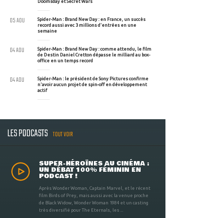
Doomsday et Secret Wars
05 AOU
Spider-Man : Brand New Day : en France, un succès
record aussi avec 3 millions d'entrées en une
semaine
04 AOU
Spider-Man : Brand New Day : comme attendu, le film
de Destin Daniel Cretton dépasse le milliard au box-
office en un temps record
04 AOU
Spider-Man : le président de Sony Pictures confirme
n'avoir aucun projet de spin-off en développement
actif
LES PODCASTS
TOUT VOIR
SUPER-HÉROÏNES AU CINÉMA :
UN DÉBAT 100% FÉMININ EN
PODCAST !
Après Wonder Woman, Captain Marvel, et le récent
film Birds of Prey, mais aussi avec la venue proche
de Black Widow, Wonder Woman 1984 et un casting
très diversifié pour The Eternals, les ...