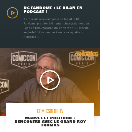
DC FANDOME : LE BILAN EN
PODCAST !
Au cours du weekend passé se tenait le DC
Fandome, premier évènement intégralement en
ligne et 100% consacré aux univers de DC, avec un
angle définitivement axé sur les adaptations
filmiques ...
COMICSBLOG TV
MARVEL ET POLITIQUE :
RENCONTRE AVEC LE GRAND ROY
THOMAS