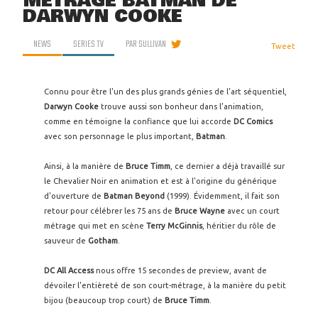
MÉTRAGE BATMAN DE
DARWYN COOKE
NEWS
SERIES TV
PAR
SULLIVAN
Tweet
Connu pour être l'un des plus grands génies de l'art séquentiel,
Darwyn Cooke
trouve aussi son bonheur dans l'animation,
comme en témoigne la confiance que lui accorde
DC Comics
avec son personnage le plus important,
Batman
.
Ainsi, à la manière de
Bruce Timm
, ce dernier a déjà travaillé sur
le Chevalier Noir en animation et est à l'origine du générique
d'ouverture de
Batman Beyond
(1999). Évidemment, il fait son
retour pour célébrer les 75 ans de
Bruce Wayne
avec un court
métrage qui met en scène
Terry McGinnis
, héritier du rôle de
sauveur de
Gotham
.
DC All Access
nous offre 15 secondes de preview, avant de
dévoiler l'entièreté de son court-métrage, à la manière du petit
bijou (beaucoup trop court) de
Bruce Timm
.