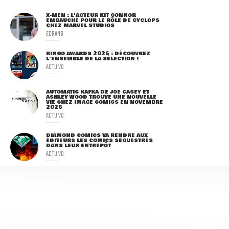
X-MEN : L'ACTEUR KIT CONNOR
EMBAUCHÉ POUR LE RÔLE DE CYCLOPS
CHEZ MARVEL STUDIOS
ECRANS
RINGO AWARDS 2026 : DÉCOUVREZ
L'ENSEMBLE DE LA SÉLECTION !
ACTU VO
AUTOMATIC KAFKA DE JOE CASEY ET
ASHLEY WOOD TROUVE UNE NOUVELLE
VIE CHEZ IMAGE COMICS EN NOVEMBRE
2026
ACTU VO
DIAMOND COMICS VA RENDRE AUX
ÉDITEURS LES COMICS SÉQUESTRÉS
DANS LEUR ENTREPÔT
ACTU VO