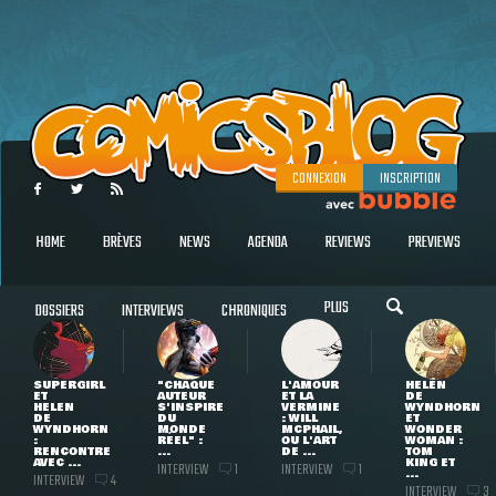
CONNEXION
INSCRIPTION
HOME
BRÈVES
NEWS
AGENDA
REVIEWS
PREVIEWS
PLUS
DOSSIERS
INTERVIEWS
CHRONIQUES
SUPERGIRL
"CHAQUE
L'AMOUR
HELEN
ET
AUTEUR
ET LA
DE
HELEN
S'INSPIRE
VERMINE
WYNDHORN
DE
DU
: WILL
ET
WYNDHORN
MONDE
MCPHAIL,
WONDER
:
RÉEL" :
OU L'ART
WOMAN :
RENCONTRE
...
DE ...
TOM
AVEC ...
KING ET
INTERVIEW
INTERVIEW
1
1
...
INTERVIEW
4
INTERVIEW
3