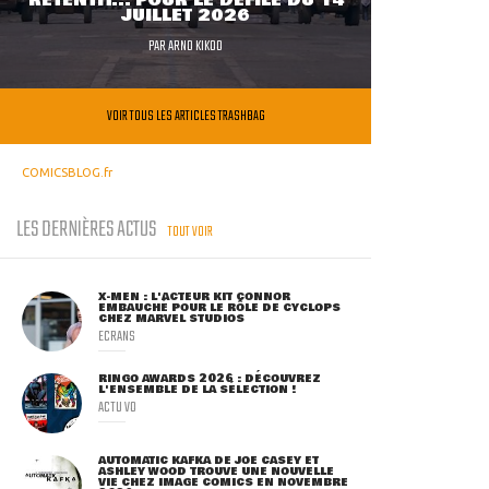
RETENTIT... POUR LE DÉFILÉ DU 14
JUILLET 2026
PAR
ARNO KIKOO
VOIR TOUS LES ARTICLES TRASHBAG
COMICSBLOG.fr
LES DERNIÈRES ACTUS
TOUT VOIR
X-MEN : L'ACTEUR KIT CONNOR
EMBAUCHÉ POUR LE RÔLE DE CYCLOPS
CHEZ MARVEL STUDIOS
ECRANS
RINGO AWARDS 2026 : DÉCOUVREZ
L'ENSEMBLE DE LA SÉLECTION !
ACTU VO
AUTOMATIC KAFKA DE JOE CASEY ET
ASHLEY WOOD TROUVE UNE NOUVELLE
VIE CHEZ IMAGE COMICS EN NOVEMBRE