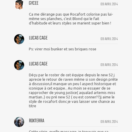
GYCEE
09 AVRIL 2014
Ca me dérange pas que Rocafort colorise pas lui-
même ses planches, c'est Blond qui le fait
d'habitude et leurs styles se marient super bien !
LUCAS CAGE
09 AVRIL 2014
Ps: virer moi bunker et ses briques rose
LUCAS CAGE
09 AVRIL 2014
Déçu par le roster de cet équipe depuis le new 52 j
aprecie le retour de raven même si son design prête
à discussion,il manque un peu l aspect historique et
iconique à cet equipe.. Au moin se essayer de se
rapprocher de young justice( aqualad artemis miss
martian..) ou pré new 52 ( ou est conner??)j aime le
style de rocafort donc je vais laisser une chance au
titre
ROKTERRA
09 AVRIL 2014
Cette série, quelle massacre, je trouvais que ça