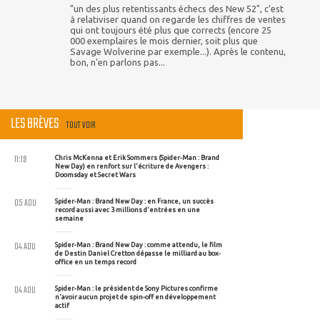
"un des plus retentissants échecs des New 52", c'est
à relativiser quand on regarde les chiffres de ventes
qui ont toujours été plus que corrects (encore 25
000 exemplaires le mois dernier, soit plus que
Savage Wolverine par exemple...). Après le contenu,
bon, n'en parlons pas...
LES BRÈVES
TOUT VOIR
11:19
Chris McKenna et Erik Sommers (Spider-Man : Brand
New Day) en renfort sur l'écriture de Avengers :
Doomsday et Secret Wars
05 AOU
Spider-Man : Brand New Day : en France, un succès
record aussi avec 3 millions d'entrées en une
semaine
04 AOU
Spider-Man : Brand New Day : comme attendu, le film
de Destin Daniel Cretton dépasse le milliard au box-
office en un temps record
04 AOU
Spider-Man : le président de Sony Pictures confirme
n'avoir aucun projet de spin-off en développement
actif