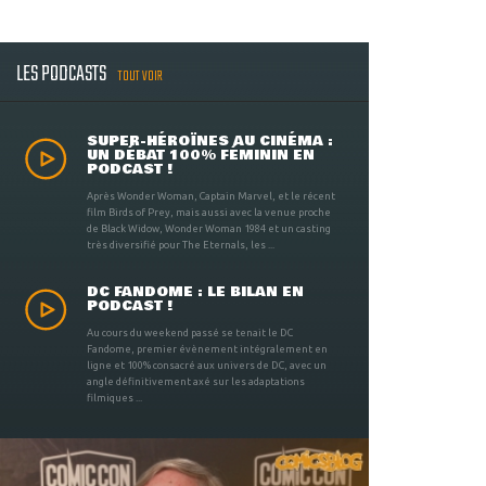
LES PODCASTS
TOUT VOIR
SUPER-HÉROÏNES AU CINÉMA :
UN DÉBAT 100% FÉMININ EN
PODCAST !
Après Wonder Woman, Captain Marvel, et le récent
film Birds of Prey, mais aussi avec la venue proche
de Black Widow, Wonder Woman 1984 et un casting
très diversifié pour The Eternals, les ...
DC FANDOME : LE BILAN EN
PODCAST !
Au cours du weekend passé se tenait le DC
Fandome, premier évènement intégralement en
ligne et 100% consacré aux univers de DC, avec un
angle définitivement axé sur les adaptations
filmiques ...