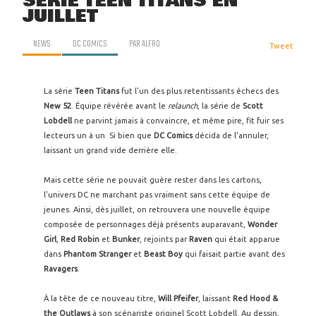
SÉRIE TEEN TITANS EN
JUILLET
NEWS
DC COMICS
PAR
ALFRO
Tweet
La série
Teen Titans
fut l'un des plus retentissants échecs des
New 52
. Équipe révérée avant le
relaunch
, la série de
Scott
Lobdell
ne parvint jamais à convaincre, et même pire, fit fuir ses
lecteurs un à un. Si bien que
DC Comics
décida de l'annuler,
laissant un grand vide derrière elle.
Mais cette série ne pouvait guère rester dans les cartons,
l'univers DC ne marchant pas vraiment sans cette équipe de
jeunes. Ainsi, dès juillet, on retrouvera une nouvelle équipe
composée de personnages déjà présents auparavant,
Wonder
Girl
,
Red Robin
et
Bunker
, rejoints par
Raven
qui était apparue
dans
Phantom Stranger
et
Beast Boy
qui faisait partie avant des
Ravagers
.
À la tête de ce nouveau titre,
Will Pfeifer
, laissant
Red Hood &
the
Outlaws
à son scénariste originel Scott Lobdell. Au dessin,