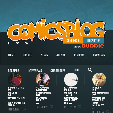
CONNEXION
INSCRIPTION
HOME
BRÈVES
NEWS
AGENDA
REVIEWS
PREVIEWS
PLUS
DOSSIERS
INTERVIEWS
CHRONIQUES
SUPERGIRL
"CHAQUE
L'AMOUR
HELEN
ET
AUTEUR
ET LA
DE
HELEN
S'INSPIRE
VERMINE
WYNDHORN
DE
DU
: WILL
ET
WYNDHORN
MONDE
MCPHAIL,
WONDER
:
RÉEL" :
OU L'ART
WOMAN :
RENCONTRE
...
DE ...
TOM
AVEC ...
KING ET
INTERVIEW
INTERVIEW
1
1
...
INTERVIEW
4
INTERVIEW
3