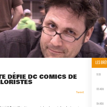
LES BR
11:19
E DÉFIE DC COMICS DE
OLORISTES
05 AOU
Tweet
04 AOU