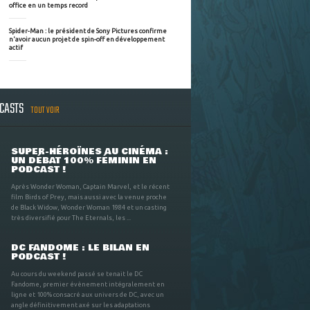
office en un temps record
Spider-Man : le président de Sony Pictures confirme
n'avoir aucun projet de spin-off en développement
actif
DCASTS
TOUT VOIR
SUPER-HÉROÏNES AU CINÉMA :
UN DÉBAT 100% FÉMININ EN
PODCAST !
Après Wonder Woman, Captain Marvel, et le récent
film Birds of Prey, mais aussi avec la venue proche
de Black Widow, Wonder Woman 1984 et un casting
très diversifié pour The Eternals, les ...
DC FANDOME : LE BILAN EN
PODCAST !
Au cours du weekend passé se tenait le DC
Fandome, premier évènement intégralement en
ligne et 100% consacré aux univers de DC, avec un
angle définitivement axé sur les adaptations