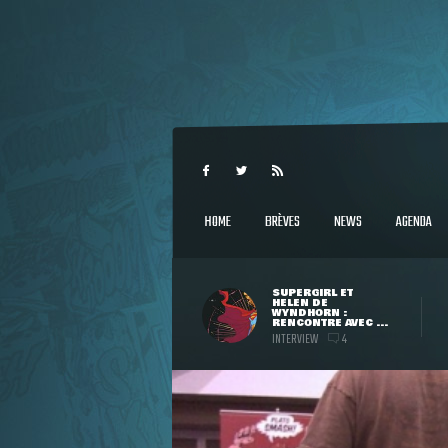
HOME
BRÈVES
NEWS
AGENDA
SUPERGIRL ET
HELEN DE
WYNDHORN :
RENCONTRE AVEC ...
INTERVIEW
4