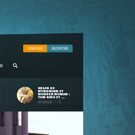
CONNEXION
INSCRIPTION
US
HELEN DE
WYNDHORN ET
WONDER WOMAN :
TOM KING ET ...
INTERVIEW
3