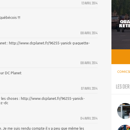
12 AVRIL 2014
québécois !!!
QUA
RETE
08 AVRIL 2014
C Planet : http://www.dcplanet.fr/96255-yanick-paquette-
08 AVRIL 2014
COMICS
 sur DC Planet
LES DER
07 AVRIL 2014
r les choses : http://www.dcplanet.fr/96255-yanick-
ez-dc
04 AVRIL 2014
. Je me suis rendu compte il y a peu que même les