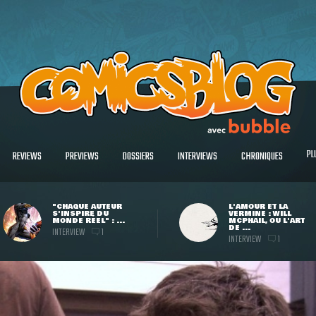
PL
REVIEWS
PREVIEWS
DOSSIERS
INTERVIEWS
CHRONIQUES
"CHAQUE AUTEUR
L'AMOUR ET LA
S'INSPIRE DU
VERMINE : WILL
MONDE RÉEL" : ...
MCPHAIL, OU L'ART
DE ...
INTERVIEW
1
INTERVIEW
1