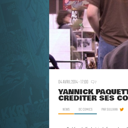
04 AVRIL 2014 - 17:00
7
YANNICK PAQUETT
CRÉDITER SES C
NEWS
DC COMICS
PAR
SULLIVAN