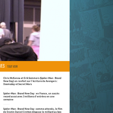
ÈVES
TOUT VOIR
Chris McKenna et Erik Sommers (Spider-Man : Brand
New Day) en renfort sur l'écriture de Avengers :
Doomsday et Secret Wars
Spider-Man : Brand New Day : en France, un succès
record aussi avec 3 millions d'entrées en une
semaine
Spider-Man : Brand New Day : comme attendu, le film
de Destin Daniel Cretton dépasse le milliard au box-