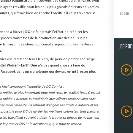
Yannick Paquette
a bien souvent des choses à dire. Après avoir
n ayant travaillé pour les deux plus grands éditeurs de Comics,
04 AOU
omics
, qui ferait bien de tendre l'oreille s'il veut traverser sa
irement à
Marvel
,
DC
ne fait jamais l'effort de créditer les
 pièces maîtresses de la production américaine - sur les
LES PO
de la maison des idées, qui compte aujourd'hui les meilleurs
s.
mics ose rarement lever la voix, de peur de perdre son siège
der Woman - Earth One
n'a pas grand chose à faire du
r Facebook dans un monologue qui devrait en intéresser plus
 final concernant l'enquête de DC Comics :
e métier, le plus important pour moi reste le résultat final. C'est lui
ail publié. Pourtant, la totalité de mes efforts seraient vains sans
ier, mon coloriste. En refusant d'aligner ses droits d'auteurs et les
 impossible pour DC de garder les meilleurs coloristes, tous partis en
istes travaillent souvent à deux, je trouve ça dingue de ne pas voir
r le premier (NDT : le dessinateur) que pour le second.