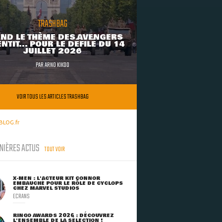
TRASHBAG
ND LE THÈME DES AVENGERS
NTIT... POUR LE DÉFILÉ DU 14
JUILLET 2026
PAR
ARNO KIKOO
VOIR TOUS LES ARTICLES TRASHBAG
BLOG.fr
NIÈRES ACTUS
TOUT VOIR
X-MEN : L'ACTEUR KIT CONNOR
EMBAUCHÉ POUR LE RÔLE DE CYCLOPS
CHEZ MARVEL STUDIOS
ECRANS
RINGO AWARDS 2026 : DÉCOUVREZ
L'ENSEMBLE DE LA SÉLECTION !