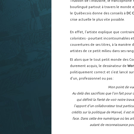
Trublion de l'industrie, le francophone
bourlingué partout à travers le monde e
le Québecois donne des conseils à
DC C
crise actuelle le plus vite possible.
En effet, l'artiste explique que contra
coloristes - pourtant incontournables et
couvertures de ses titres, à la manière 
artistes de ce petit milieu dans ses rang
Et alors que le tout petit monde des Co
durement acquis, le dessinateur de
Won
politiquement correct et s'est lancé su
d'un, professionnel ou pas :
Mon point de vue
Au delà des sacrifices que l'on fait pour c
qui définit la fierté de voir notre trav
l'apport d'un collaborateur tout particul
crédits sur la politique de Marvel, il est
face. Dans cette ère numérique où les art
autant de reconnaissance pou