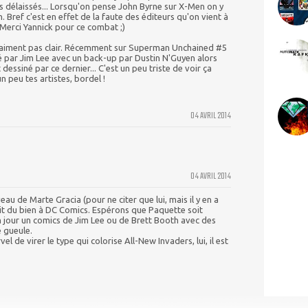
us délaissés... Lorsqu'on pense John Byrne sur X-Men on y
 Bref c'est en effet de la faute des éditeurs qu'on vient à
Merci Yannick pour ce combat ;)
 vraiment pas clair. Récemment sur Superman Unchained #5
é par Jim Lee avec un back-up par Dustin N'Guyen alors
 dessiné par ce dernier... C'est un peu triste de voir ça
 peu tes artistes, bordel !
04 AVRIL 2014
04 AVRIL 2014
eau de Marte Gracia (pour ne citer que lui, mais il y en a
it du bien à DC Comics. Espérons que Paquette soit
un jour un comics de Jim Lee ou de Brett Booth avec des
e gueule.
el de virer le type qui colorise All-New Invaders, lui, il est