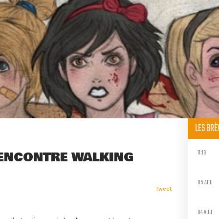
LES BR
11:19
ENCONTRE WALKING
05 AOU
Tweet
04 AOU