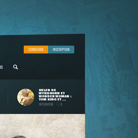
CONNEXION
INSCRIPTION
US
HELEN DE
WYNDHORN ET
WONDER WOMAN :
TOM KING ET ...
INTERVIEW
3