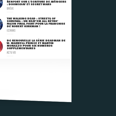
RENFORT SUR L'ÉCRITURE DE AVENGERS
: DOOMSDAY ET SECRET WARS
BRÈVE
THE WALKING DEAD : STREETS OF
SURVIVAL : UN BEAT'EM ALL RÉTRO'
FAÇON FINAL FIGHT POUR LA FRANCHISE
DE ROBERT KIRKMAN !
ECRANS
DC RENOUVELLE LA SÉRIE DEADMAN DE
W. MAXWELL PRINCE ET MARTIN
MORAZZO POUR SIX NUMÉROS
SUPPLÉMENTAIRES
ACTU VO