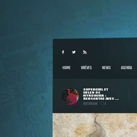
HOME
BRÈVES
NEWS
AGENDA
SUPERGIRL ET
HELEN DE
WYNDHORN :
RENCONTRE AVEC ...
INTERVIEW
4