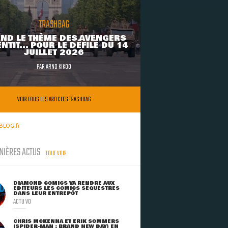
TRASHBAG
ND LE THÈME DES AVENGERS
NTIT... POUR LE DÉFILÉ DU 14
JUILLET 2026
PAR
ARNO KIKOO
VOIR TOUS LES ARTICLES TRASHBAG
BLOG.fr
NIÈRES ACTUS
TOUT VOIR
DIAMOND COMICS VA RENDRE AUX
ÉDITEURS LES COMICS SÉQUESTRÉS
DANS LEUR ENTREPÔT
ACTU VO
CHRIS MCKENNA ET ERIK SOMMERS
(SPIDER-MAN : BRAND NEW DAY) EN