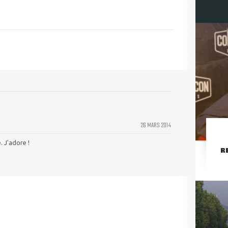
26 MARS 2014
. J'adore !
R