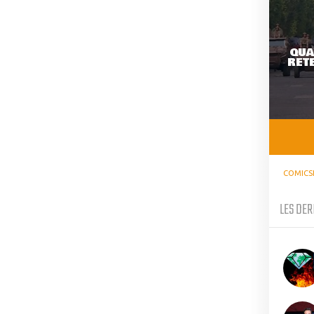
QUA
RETE
COMICS
LES DER