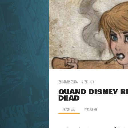
26 MARS 2014 - 12:26
1
QUAND DISNEY R
DEAD
TRASHBAG
PAR
ALFRO