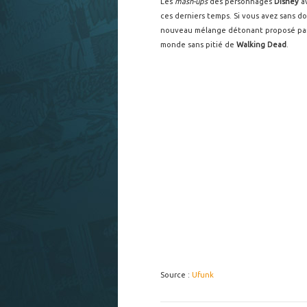
Les
mash-ups
des personnages
Disney
av
ces derniers temps. Si vous avez sans d
nouveau mélange détonant proposé pa
monde sans pitié de
Walking Dead
.
Source :
Ufunk