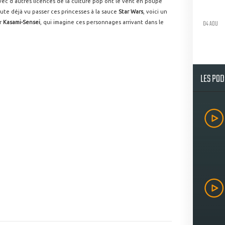
ec d'autres licences de la culture pop ont le vent en poupe
oute déjà vu passer ces princesses à la sauce
Star Wars
, voici un
04 AOU
r
Kasami-Sensei
, qui imagine ces personnages arrivant dans le
LES PO