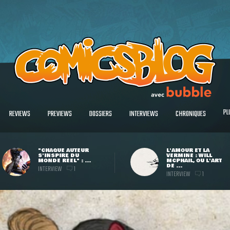
PL
REVIEWS
PREVIEWS
DOSSIERS
INTERVIEWS
CHRONIQUES
"CHAQUE AUTEUR
L'AMOUR ET LA
S'INSPIRE DU
VERMINE : WILL
MONDE RÉEL" : ...
MCPHAIL, OU L'ART
DE ...
INTERVIEW
1
INTERVIEW
1