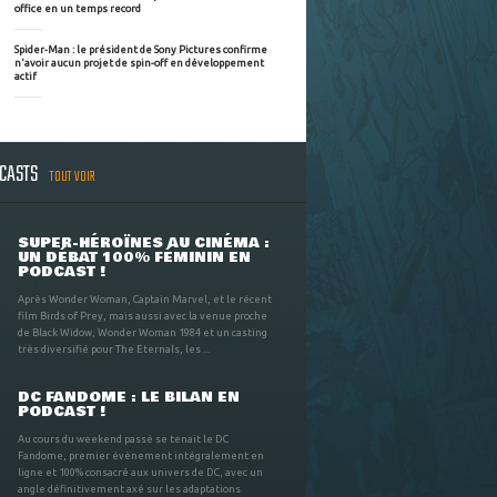
office en un temps record
Spider-Man : le président de Sony Pictures confirme
n'avoir aucun projet de spin-off en développement
actif
DCASTS
TOUT VOIR
SUPER-HÉROÏNES AU CINÉMA :
UN DÉBAT 100% FÉMININ EN
PODCAST !
Après Wonder Woman, Captain Marvel, et le récent
film Birds of Prey, mais aussi avec la venue proche
de Black Widow, Wonder Woman 1984 et un casting
très diversifié pour The Eternals, les ...
DC FANDOME : LE BILAN EN
PODCAST !
Au cours du weekend passé se tenait le DC
Fandome, premier évènement intégralement en
ligne et 100% consacré aux univers de DC, avec un
angle définitivement axé sur les adaptations