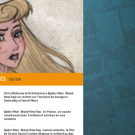
ÈVES
TOUT VOIR
Chris McKenna et Erik Sommers (Spider-Man : Brand
New Day) en renfort sur l'écriture de Avengers :
Doomsday et Secret Wars
Spider-Man : Brand New Day : en France, un succès
record aussi avec 3 millions d'entrées en une
semaine
Spider-Man : Brand New Day : comme attendu, le film
de Destin Daniel Cretton dépasse le milliard au box-