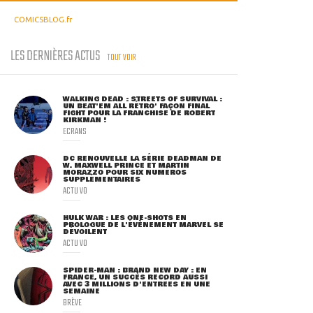
COMICSBLOG.fr
LES DERNIÈRES ACTUS
TOUT VOIR
WALKING DEAD : STREETS OF SURVIVAL :
UN BEAT'EM ALL RÉTRO' FAÇON FINAL
FIGHT POUR LA FRANCHISE DE ROBERT
KIRKMAN !
ECRANS
DC RENOUVELLE LA SÉRIE DEADMAN DE
W. MAXWELL PRINCE ET MARTIN
MORAZZO POUR SIX NUMÉROS
SUPPLÉMENTAIRES
ACTU VO
HULK WAR : LES ONE-SHOTS EN
PROLOGUE DE L'ÉVÈNEMENT MARVEL SE
DÉVOILENT
ACTU VO
SPIDER-MAN : BRAND NEW DAY : EN
FRANCE, UN SUCCÈS RECORD AUSSI
AVEC 3 MILLIONS D'ENTRÉES EN UNE
SEMAINE
BRÈVE