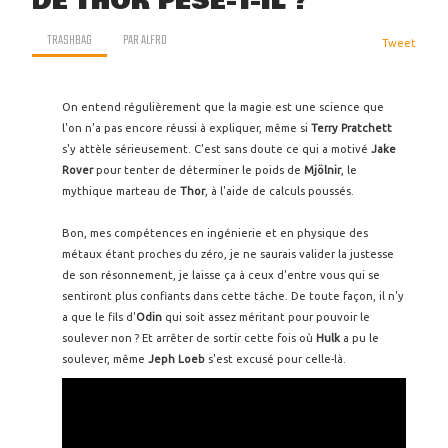
DE THOR PÈSE-T-IL ?
TRASHBAG
PAR
ALFRO
Tweet
On entend régulièrement que la magie est une science que
l'on n'a pas encore réussi à expliquer, même si
Terry Pratchett
s'y attèle sérieusement. C'est sans doute ce qui a motivé
Jake
Rover
pour tenter de déterminer le poids de
Mjölnir
, le
mythique marteau de
Thor
, à l'aide de calculs poussés.
Bon, mes compétences en ingénierie et en physique des
métaux étant proches du zéro, je ne saurais valider la justesse
de son résonnement, je laisse ça à ceux d'entre vous qui se
sentiront plus confiants dans cette tâche. De toute façon, il n'y
a que le fils d'
Odin
qui soit assez méritant pour pouvoir le
soulever non ? Et arrêter de sortir cette fois où
Hulk
a pu le
soulever, même
Jeph Loeb
s'est excusé pour celle-là.