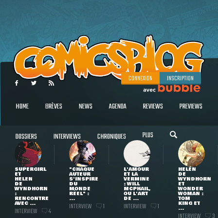
CONNEXION
INSCRIPTION
HOME
BRÈVES
NEWS
AGENDA
REVIEWS
PREVIEWS
PLUS
DOSSIERS
INTERVIEWS
CHRONIQUES
SUPERGIRL
"CHAQUE
L'AMOUR
HELEN
ET
AUTEUR
ET LA
DE
HELEN
S'INSPIRE
VERMINE
WYNDHORN
DE
DU
: WILL
ET
WYNDHORN
MONDE
MCPHAIL,
WONDER
:
RÉEL" :
OU L'ART
WOMAN :
RENCONTRE
...
DE ...
TOM
AVEC ...
KING ET
INTERVIEW
INTERVIEW
1
1
...
INTERVIEW
4
INTERVIEW
3