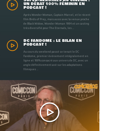
SUPER-HÉROÏNES AU CINÉMA :
UN DÉBAT 100% FÉMININ EN
PODCAST !
Après Wonder Woman, Captain Marvel, et le récent
film Birds of Prey, mais aussi avec la venue proche
de Black Widow, Wonder Woman 1984 et un casting
très diversifié pour The Eternals, les ...
DC FANDOME : LE BILAN EN
PODCAST !
Au cours du weekend passé se tenait le DC
Fandome, premier évènement intégralement en
ligne et 100% consacré aux univers de DC, avec un
angle définitivement axé sur les adaptations
filmiques ...