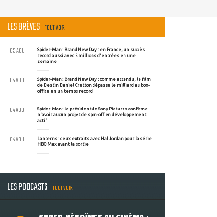
LES BRÈVES
TOUT VOIR
05 AOU
Spider-Man : Brand New Day : en France, un succès
record aussi avec 3 millions d'entrées en une
semaine
04 AOU
Spider-Man : Brand New Day : comme attendu, le film
de Destin Daniel Cretton dépasse le milliard au box-
office en un temps record
04 AOU
Spider-Man : le président de Sony Pictures confirme
n'avoir aucun projet de spin-off en développement
actif
04 AOU
Lanterns : deux extraits avec Hal Jordan pour la série
HBO Max avant la sortie
LES PODCASTS
TOUT VOIR