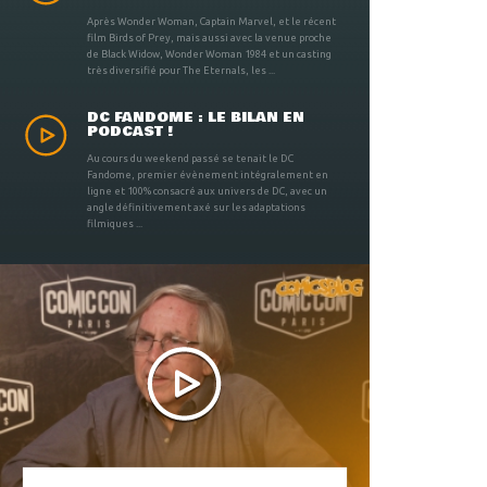
Après Wonder Woman, Captain Marvel, et le récent
film Birds of Prey, mais aussi avec la venue proche
de Black Widow, Wonder Woman 1984 et un casting
très diversifié pour The Eternals, les ...
DC FANDOME : LE BILAN EN
PODCAST !
Au cours du weekend passé se tenait le DC
Fandome, premier évènement intégralement en
ligne et 100% consacré aux univers de DC, avec un
angle définitivement axé sur les adaptations
filmiques ...