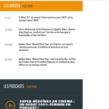
LES BRÈVES
TOUT VOIR
14:40
X-Men '97 : la saison 3 bien prévue pour 2027, et la
saison 4 pour 2028
06 AOU
Chris McKenna et Erik Sommers (Spider-Man : Brand
New Day) en renfort sur l'écriture de Avengers :
Doomsday et Secret Wars
05 AOU
Spider-Man : Brand New Day : en France, un succès
record aussi avec 3 millions d'entrées en une
semaine
04 AOU
Spider-Man : Brand New Day : comme attendu, le film
de Destin Daniel Cretton dépasse le milliard au box-
office en un temps record
LES PODCASTS
TOUT VOIR
SUPER-HÉROÏNES AU CINÉMA :
UN DÉBAT 100% FÉMININ EN
PODCAST !