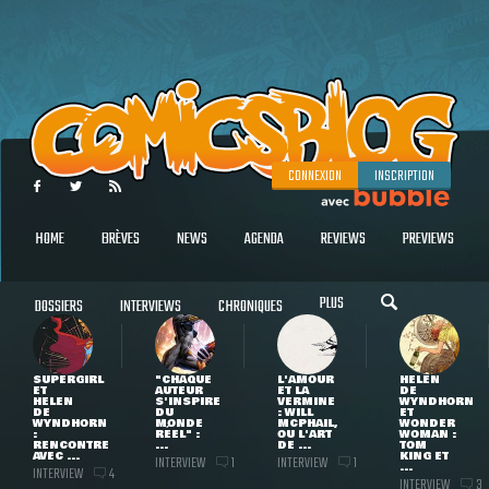
CONNEXION
INSCRIPTION
HOME
BRÈVES
NEWS
AGENDA
REVIEWS
PREVIEWS
PLUS
DOSSIERS
INTERVIEWS
CHRONIQUES
SUPERGIRL
"CHAQUE
L'AMOUR
HELEN
ET
AUTEUR
ET LA
DE
HELEN
S'INSPIRE
VERMINE
WYNDHORN
DE
DU
: WILL
ET
WYNDHORN
MONDE
MCPHAIL,
WONDER
:
RÉEL" :
OU L'ART
WOMAN :
RENCONTRE
...
DE ...
TOM
AVEC ...
KING ET
INTERVIEW
INTERVIEW
1
1
...
INTERVIEW
4
INTERVIEW
3