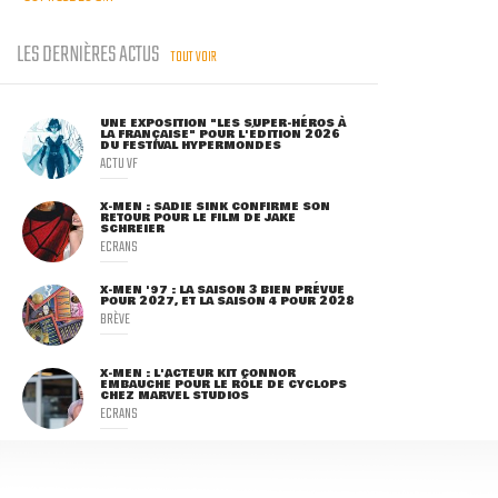
LES DERNIÈRES ACTUS
TOUT VOIR
UNE EXPOSITION "LES SUPER-HÉROS À
LA FRANÇAISE" POUR L'ÉDITION 2026
DU FESTIVAL HYPERMONDES
ACTU VF
X-MEN : SADIE SINK CONFIRME SON
RETOUR POUR LE FILM DE JAKE
SCHREIER
ECRANS
X-MEN '97 : LA SAISON 3 BIEN PRÉVUE
POUR 2027, ET LA SAISON 4 POUR 2028
BRÈVE
X-MEN : L'ACTEUR KIT CONNOR
EMBAUCHÉ POUR LE RÔLE DE CYCLOPS
CHEZ MARVEL STUDIOS
ECRANS