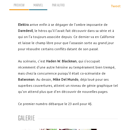
PREVIEW
MARVEL
PAR
ALFRO
Tweet
Elektra
arrive enfin à se dégager de l'ombre imposante de
Daredevil
, le héros qu'il l'avait fait découvrir dans sa série et à
qui on l'a toujours associée depuis. Ce dernier va en Californie
et laisse le champ libre pour que l'assassin sorte au grand jour
pour résoudre certains conflits datant de son passé.
Au scénario, c'est
Haden W. Blackman
, qui s'occupait
récemment d'une autre héroïne au tempérament bien trempé,
mais chez la concurrence puisqu'il était co-scénariste de
Batwoman
. Au dessin,
Mike Del Mundo
, déjà loué pour ses
superbes couvertures, atteint un niveau de génie graphique tel
qu'on attend plus que d'en découvrir de nouvelles pages.
Ce premier numéro débarque le 23 avril pour 4$.
GALERIE