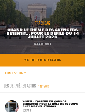
TRASHBAG
QUAND LE THÈME DES AVENGERS
RETENTIT... POUR LE DÉFILÉ DU 14
JUILLET 2026
PAR
ARNO KIKOO
VOIR TOUS LES ARTICLES TRASHBAG
COMICSBLOG.fr
LES DERNIÈRES ACTUS
TOUT VOIR
X-MEN : L'ACTEUR KIT CONNOR
EMBAUCHÉ POUR LE RÔLE DE CYCLOPS
CHEZ MARVEL STUDIOS
ECRANS