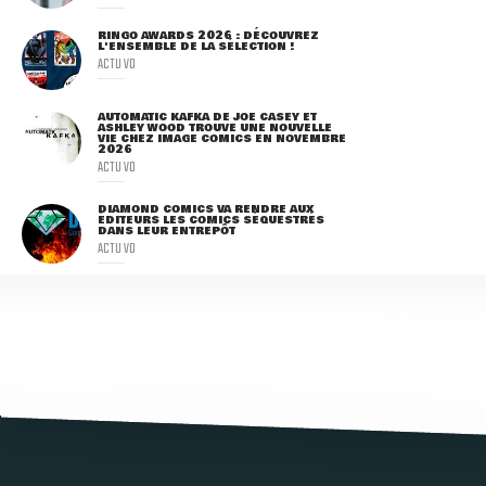
RINGO AWARDS 2026 : DÉCOUVREZ
L'ENSEMBLE DE LA SÉLECTION !
ACTU VO
AUTOMATIC KAFKA DE JOE CASEY ET
ASHLEY WOOD TROUVE UNE NOUVELLE
VIE CHEZ IMAGE COMICS EN NOVEMBRE
2026
ACTU VO
DIAMOND COMICS VA RENDRE AUX
ÉDITEURS LES COMICS SÉQUESTRÉS
DANS LEUR ENTREPÔT
ACTU VO