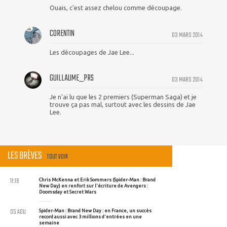
Ouais, c'est assez chelou comme découpage.
CORENTIN
03 MARS 2014
Les découpages de Jae Lee...
GUILLAUME_PRS
03 MARS 2014
Je n'ai lu que les 2 premiers (Superman Saga) et je
trouve ça pas mal, surtout avec les dessins de Jae
Lee.
LES BRÈVES
TOUT VOIR
11:19
Chris McKenna et Erik Sommers (Spider-Man : Brand
New Day) en renfort sur l'écriture de Avengers :
Doomsday et Secret Wars
05 AOU
Spider-Man : Brand New Day : en France, un succès
record aussi avec 3 millions d'entrées en une
semaine