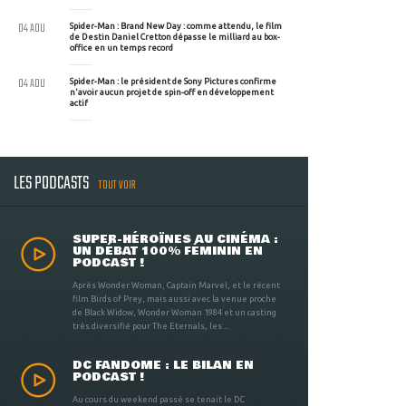
04 AOU
Spider-Man : Brand New Day : comme attendu, le film
de Destin Daniel Cretton dépasse le milliard au box-
office en un temps record
04 AOU
Spider-Man : le président de Sony Pictures confirme
n'avoir aucun projet de spin-off en développement
actif
LES PODCASTS
TOUT VOIR
SUPER-HÉROÏNES AU CINÉMA :
UN DÉBAT 100% FÉMININ EN
PODCAST !
Après Wonder Woman, Captain Marvel, et le récent
film Birds of Prey, mais aussi avec la venue proche
de Black Widow, Wonder Woman 1984 et un casting
très diversifié pour The Eternals, les ...
DC FANDOME : LE BILAN EN
PODCAST !
Au cours du weekend passé se tenait le DC