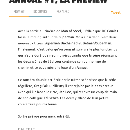
ANNUAL #1, LA PREVIEW
PREVIEW
DC COMICS
PAR
ALFRO
Tweet
Avec la sortie au cinéma de
Man of Steel
, il fallait que
DC Comics
fasse le forcing autour de
Superman
. On a ainsi découvert deux
nouveaux titres,
Superman Unchained
et
Batman/Superman
.
Finalement, c'est celui qu'on pensait survivre le plus longtemps
qui n'aura duré que neuf numéros tandis que la série réunissant
les deux icônes de l'éditeur continue son bonhomme de
chemin et se paye même le luxe d'un
Annual
.
Ce numéro double est écrit par le même scénariste que la série
régulière,
Greg Pak
. D'ailleurs, il est rejoint par le dessinateur
avec qui il a lancé le titre,
Jae Lee
, qui recevra un coup de main
de son collègue
Ed Benes
. Les deux y allant de leur petite
couverture pour la forme.
Sortie prévue pour mercredi à 6$.