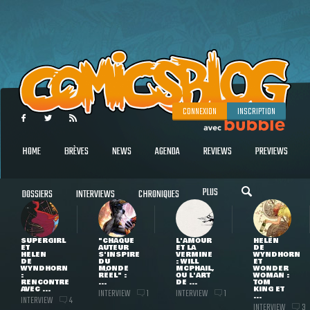
CONNEXION
INSCRIPTION
HOME
BRÈVES
NEWS
AGENDA
REVIEWS
PREVIEWS
PLUS
DOSSIERS
INTERVIEWS
CHRONIQUES
SUPERGIRL
"CHAQUE
L'AMOUR
HELEN
ET
AUTEUR
ET LA
DE
HELEN
S'INSPIRE
VERMINE
WYNDHORN
DE
DU
: WILL
ET
WYNDHORN
MONDE
MCPHAIL,
WONDER
:
RÉEL" :
OU L'ART
WOMAN :
RENCONTRE
...
DE ...
TOM
AVEC ...
KING ET
INTERVIEW
INTERVIEW
1
1
...
INTERVIEW
4
INTERVIEW
3