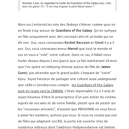
Alors oui j'entends les voix des
fanboys
s'élever comme quoi on
en ferait trop autour de
Guardians of the Galaxy
. Qu'on surhype
un film uniquement avec des concepts arts et
un trailer
qui ne
dit rien. Oui, vous connaissiez
Rocket Raccoon
et
Groot
il y a 5
ans. Oui, vous connaissez mieux
Marvel
que tout le monde et
oui on vous a "volé" votre culture. Dans ce cas, il fallait nous
hurler dessus depuis 2 ans (parce que ça fait maintenant 24 mois
que l'on opère un lobbying intense autour du film de
James
Gunn
), pas attendre que le grand public s'empare de "votre"
bijou. Soyez heureux de partager une culture aussi
underground
que celle-ci (rendez-vous compte :
les Guardians of the Galaxy
sont en route vers le CINEMA
, c'était impensable il y a 3 ans) et
soyez heureux d'être le prescripteur d'un pan entier du cinéma
auprès de vos amis et de votre famille, plutôt que de pester sur
les "nouveaux arrivants", d'autant que PERSONNE ne vous force
à aimer les Gardiens, surtout pas nous. Si vous ne voulez pas voir
de films qui adaptent vos BD, la porte est ouverte chez de
nombreux éditeurs dont l'ambition Hollywoodienne est limitée.