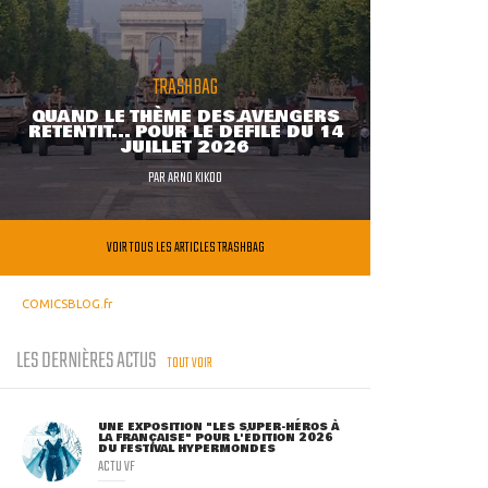
TRASHBAG
QUAND LE THÈME DES AVENGERS
RETENTIT... POUR LE DÉFILÉ DU 14
JUILLET 2026
PAR
ARNO KIKOO
VOIR TOUS LES ARTICLES TRASHBAG
COMICSBLOG.fr
LES DERNIÈRES ACTUS
TOUT VOIR
UNE EXPOSITION "LES SUPER-HÉROS À
LA FRANÇAISE" POUR L'ÉDITION 2026
DU FESTIVAL HYPERMONDES
ACTU VF