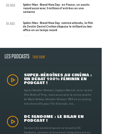
05 AOU
Spider-Man : Brand New Day : en France, un succès
record aussi avec 3 millions d'entrées en une
semaine
04 AOU
Spider-Man : Brand New Day : comme attendu, le film
de Destin Daniel Cretton dépasse le milliard au box-
office en un temps record
LES PODCASTS
TOUT VOIR
SUPER-HÉROÏNES AU CINÉMA :
UN DÉBAT 100% FÉMININ EN
PODCAST !
Après Wonder Woman, Captain Marvel, et le récent
film Birds of Prey, mais aussi avec la venue proche
de Black Widow, Wonder Woman 1984 et un casting
très diversifié pour The Eternals, les ...
DC FANDOME : LE BILAN EN
PODCAST !
Au cours du weekend passé se tenait le DC
Fandome, premier évènement intégralement en