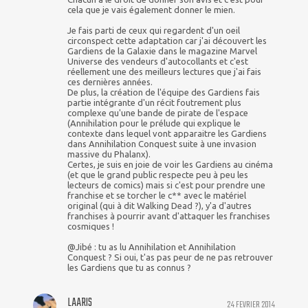
cela que je vais également donner le mien.
Je fais parti de ceux qui regardent d'un oeil
circonspect cette adaptation car j'ai découvert les
Gardiens de la Galaxie dans le magazine Marvel
Universe des vendeurs d'autocollants et c'est
réellement une des meilleurs lectures que j'ai fais
ces dernières années.
De plus, la création de l'équipe des Gardiens fais
partie intégrante d'un récit foutrement plus
complexe qu'une bande de pirate de l'espace
(Annihilation pour le prélude qui explique le
contexte dans lequel vont apparaitre les Gardiens
dans Annihilation Conquest suite à une invasion
massive du Phalanx).
Certes, je suis en joie de voir les Gardiens au cinéma
(et que le grand public respecte peu à peu les
lecteurs de comics) mais si c'est pour prendre une
franchise et se torcher le c** avec le matériel
original (qui à dit Walking Dead ?), y'a d'autres
franchises à pourrir avant d'attaquer les franchises
cosmiques !
@Jibé : tu as lu Annihilation et Annihilation
Conquest ? Si oui, t'as pas peur de ne pas retrouver
les Gardiens que tu as connus ?
LAARIS
24 FEVRIER 2014