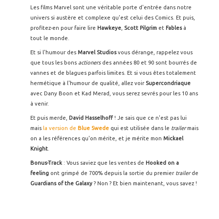
Les films Marvel sont une véritable porte d'entrée dans notre
univers si austère et complexe qu'est celui des Comics. Et puis,
profitez-en pour faire lire
Hawkeye
,
Scott Pilgrim
et
Fables
à
tout le monde.
Et si l'humour des
Marvel Studios
vous dérange, rappelez vous
que tous les bons
actioners
des années 80 et 90 sont bourrés de
vannes et de blagues parfois limites. Et si vous êtes totalement
hermétique à l'humour de qualité, allez voir
Supercondriaque
avec Dany Boon et Kad Merad, vous serez sevrés pour les 10 ans
à venir.
Et puis merde,
David Hasselhoff
! Je sais que ce n'est pas lui
mais
la version de
Blue Swede
qui est utilisée dans le
trailer
mais
on a les références qu'on mérite, et je mérite mon
Mickael
Knight
.
Bonus-Track
: Vous saviez que les ventes de
Hooked on a
feeling
ont grimpé de 700% depuis la sortie du premier
trailer
de
Guardians of the Galaxy
? Non ? Et bien maintenant, vous savez !