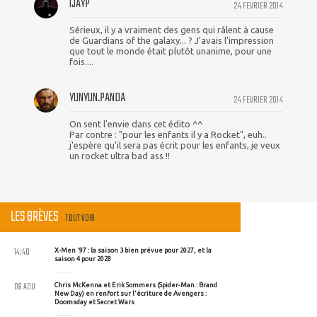
IJAYP
24 FEVRIER 2014
Sérieux, il y a vraiment des gens qui râlent à cause
de Guardians of the galaxy... ? J'avais l'impression
que tout le monde était plutôt unanime, pour une
fois....
YUNYUN.PANDA
24 FEVRIER 2014
On sent l'envie dans cet édito ^^
Par contre : "pour les enfants il y a Rocket", euh..
j'espère qu'il sera pas écrit pour les enfants, je veux
un rocket ultra bad ass !!
LES BRÈVES
TOUT VOIR
14:40
X-Men '97 : la saison 3 bien prévue pour 2027, et la
saison 4 pour 2028
06 AOU
Chris McKenna et Erik Sommers (Spider-Man : Brand
New Day) en renfort sur l'écriture de Avengers :
Doomsday et Secret Wars