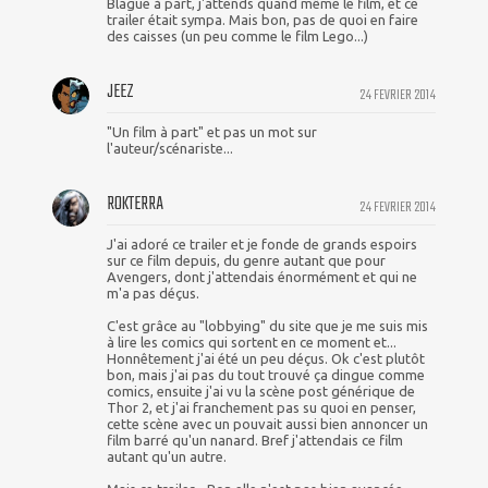
Blague à part, j'attends quand même le film, et ce
trailer était sympa. Mais bon, pas de quoi en faire
des caisses (un peu comme le film Lego...)
JEEZ
24 FEVRIER 2014
"Un film à part" et pas un mot sur
l'auteur/scénariste...
ROKTERRA
24 FEVRIER 2014
J'ai adoré ce trailer et je fonde de grands espoirs
sur ce film depuis, du genre autant que pour
Avengers, dont j'attendais énormément et qui ne
m'a pas déçus.
C'est grâce au "lobbying" du site que je me suis mis
à lire les comics qui sortent en ce moment et...
Honnêtement j'ai été un peu déçus. Ok c'est plutôt
bon, mais j'ai pas du tout trouvé ça dingue comme
comics, ensuite j'ai vu la scène post générique de
Thor 2, et j'ai franchement pas su quoi en penser,
cette scène avec un pouvait aussi bien annoncer un
film barré qu'un nanard. Bref j'attendais ce film
autant qu'un autre.