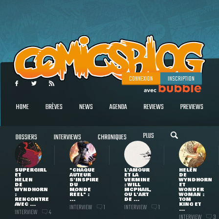
CONNEXION
INSCRIPTION
HOME
BRÈVES
NEWS
AGENDA
REVIEWS
PREVIEWS
PLUS
DOSSIERS
INTERVIEWS
CHRONIQUES
SUPERGIRL
"CHAQUE
L'AMOUR
HELEN
ET
AUTEUR
ET LA
DE
HELEN
S'INSPIRE
VERMINE
WYNDHORN
DE
DU
: WILL
ET
WYNDHORN
MONDE
MCPHAIL,
WONDER
:
RÉEL" :
OU L'ART
WOMAN :
RENCONTRE
...
DE ...
TOM
AVEC ...
KING ET
INTERVIEW
INTERVIEW
1
1
...
INTERVIEW
4
INTERVIEW
3