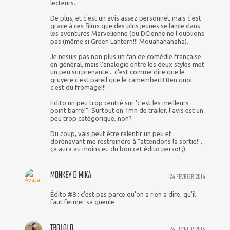
lecteurs...
De plus, et c'est un avis assez personnel, mais c'est
grace à ces films que des plus jeunes se lance dans
les aventures Marvelienne (ou DCienne ne l'oublions
pas (même si Green Lantern!!! Mouahahahaha).
Je nesuis pas non plus un fan de comédie française
en général, mais l'analogie entre les deux styles met
un peu surprenante... c'est comme dire que le
gruyère c'est pareil que le camembert! Ben quoi
c'est du fromage!!!
Edito un peu trop centré sur 'c'est les meilleurs
point barre!". Surtout en 1mn de trailer, l'avis est un
peu trop catégorique, non?
Du coup, vais peut être ralentir un peu et
dorénavant me restreindre à "attendons la sortie!",
ça aura au moins eu du bon cet édito perso! ;)
MONKEY D MIKA
24 FEVRIER 2014
Édito #8 : c'est pas parce qu'on a rien a dire, qu'il
faut fermer sa gueule
TROLOLO
24 FEVRIER 2014