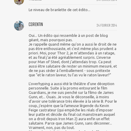
Le niveau de branlette de cet édito...
CORENTIN
24 FEVRIER 2014
Oui... Un édito qui ressemble à un post de blog
géant, mais pourquoi pas.
Je rappelle quand même qu'on a aussi le droit de ne
pas être enthousiaste, et c'est même plus prudent a
priori. Moi, pour Thor 2, je m'attendais à un ratage,
et au final j'ai été agréablement surpris. L'inverse
pour Man of Steel, dont j'attendais trop. Ca peut
aussi être salutaire de rester un minimum mesuré, et
de ne pas céder à l'emballement - sous prétexte
que "et le raton laveur, tu l'as vu le raton laveur?"
L'overhyping a aussi été le théâtre d'une déception
personnelle. Suite à la promo entourant le film
Guardians, je me suis penché sur la filmo de James
Gunn, et... Ouais. Je vous le déconseille, à moins
d'avoir une tolérance très élevée à la série B. Pour le
coup, j'espère que la fameuse légende du Kevin
Feige castrateur (qui empêche les réals d'imposer
leur patte et décide du final cut mainstream auquel
on a droit depuis Iron Man 2) aura enfin un effet
salutaire. Parce que James Gunn, sans déconner...
Vraiment, non, pas du tout.