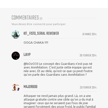
COMMENTAIRES
(
17
)
Vous devez être connecté pour participer
KIT_FISTO, SERIAL REVIEWER
01 MARS 2014
OOGA CHAKA !!!!!
IJAYP
26 FEVRIER 2014
@bOzO33 Le concept des Guardians n'est pas né
avec Annihilation. C'est juste cette équipe qui est
née avec. Et au-delà, qu'est-ce que ça peut foutre
qu'on parle des Guardians sans Annihilation ?
MAJORBOB
25 FEVRIER 2014
Attaquer ne rend jamais plus grand. Là, on a une
attaque gratuite contre une cible qu'on a du mal à
imaginer: ceux qui ne seraient pas fous de joie
seraient forcément des pisse froid, le public familial