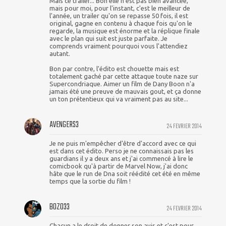
Mais ce trailer... Bon elle n'est pas bien avancée,
mais pour moi, pour l'instant, c'est le meilleur de
l'année, un trailer qu'on se repasse 50 fois, il est
original, gagne en contenu à chaque fois qu'on le
regarde, la musique est énorme et la réplique finale
avec le plan qui suit est juste parfaite. Je
comprends vraiment pourquoi vous l'attendiez
autant.
Bon par contre, l'édito est chouette mais est
totalement gaché par cette attaque toute naze sur
Supercondriaque. Aimer un film de Dany Boon n'a
jamais été une preuve de mauvais gout, et ça donne
un ton prétentieux qui va vraiment pas au site...
AVENGERS3
24 FEVRIER 2014
Je ne puis m'empêcher d'être d'accord avec ce qui
est dans cet édito. Perso je ne connaissais pas les
guardians il y a deux ans et j'ai commencé à lire le
comicbook qu'à partir de Marvel Now, j'ai donc
hâte que le run de Dna soit réédité cet été en même
temps que la sortie du film !
BOZO33
24 FEVRIER 2014
Chacun a le droit de donner son avis et c'est pour