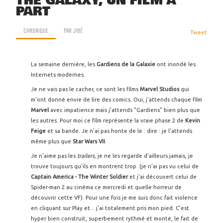
THE GALAXY, UN FILM À
PART
CHRONIQUE
PAR
JIBÉ
Tweet
La semaine dernière, les
Gardiens de la Galaxie
ont inondé les
Internets modernes.
Je ne vais pas le cacher, ce sont les films
Marvel Studios
qui
m'ont donné envie de lire des comics. Oui, j'attends chaque film
Marvel
avec impatience mais j'attends "Gardiens" bien plus que
les autres. Pour moi ce film représente la vraie phase 2 de
Kevin
Feige
et sa bande. Je n'ai pas honte de le : dire : je l'attends
même plus que
Star Wars VII
.
Je n'aime pas les
trailers
, je ne les regarde d'ailleurs jamais, je
trouve toujours qu'ils en montrent trop. (je n'ai pas vu celui de
Captain America - The Winter Soldier
et j'ai découvert celui de
Spider-man 2 au cinéma ce mercredi et quelle horreur de
découvrir cette VF). Pour une fois je me suis donc fait violence
en cliquant sur Play et... j'ai totalement pris mon pied. C'est
hyper bien construit, superbement rythmé et monté, le fait de