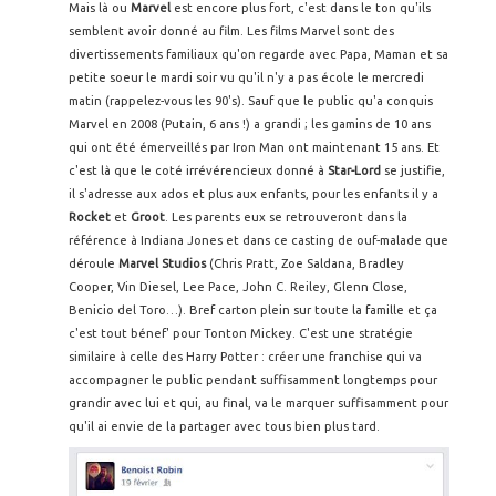
Mais là ou
Marvel
est encore plus fort, c'est dans le ton qu'ils
semblent avoir donné au film. Les films Marvel sont des
divertissements familiaux qu'on regarde avec Papa, Maman et sa
petite soeur le mardi soir vu qu'il n'y a pas école le mercredi
matin (rappelez-vous les 90's). Sauf que le public qu'a conquis
Marvel en 2008 (Putain, 6 ans !) a grandi ; les gamins de 10 ans
qui ont été émerveillés par Iron Man ont maintenant 15 ans. Et
c'est là que le coté irrévérencieux donné à
Star-Lord
se justifie,
il s'adresse aux ados et plus aux enfants, pour les enfants il y a
Rocket
et
Groot
. Les parents eux se retrouveront dans la
référence à Indiana Jones et dans ce casting de ouf-malade que
déroule
Marvel Studios
(Chris Pratt, Zoe Saldana, Bradley
Cooper, Vin Diesel, Lee Pace, John C. Reiley, Glenn Close,
Benicio del Toro…). Bref carton plein sur toute la famille et ça
c'est tout bénef' pour Tonton Mickey. C'est une stratégie
similaire à celle des Harry Potter : créer une franchise qui va
accompagner le public pendant suffisamment longtemps pour
grandir avec lui et qui, au final, va le marquer suffisamment pour
qu'il ai envie de la partager avec tous bien plus tard.