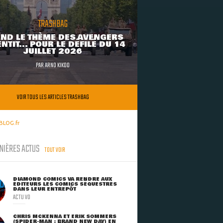
TRASHBAG
ND LE THÈME DES AVENGERS
NTIT... POUR LE DÉFILÉ DU 14
JUILLET 2026
PAR
ARNO KIKOO
VOIR TOUS LES ARTICLES TRASHBAG
BLOG.fr
NIÈRES ACTUS
TOUT VOIR
DIAMOND COMICS VA RENDRE AUX
ÉDITEURS LES COMICS SÉQUESTRÉS
DANS LEUR ENTREPÔT
ACTU VO
CHRIS MCKENNA ET ERIK SOMMERS
(SPIDER-MAN : BRAND NEW DAY) EN