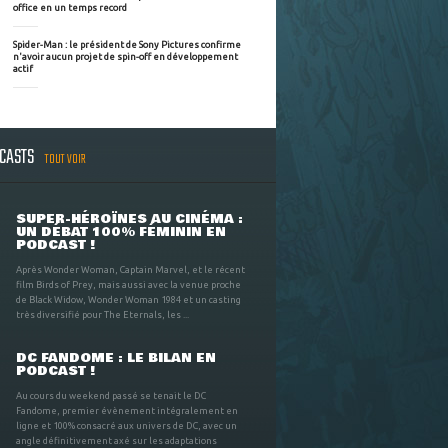
office en un temps record
Spider-Man : le président de Sony Pictures confirme
n'avoir aucun projet de spin-off en développement
actif
DCASTS
TOUT VOIR
SUPER-HÉROÏNES AU CINÉMA :
UN DÉBAT 100% FÉMININ EN
PODCAST !
Après Wonder Woman, Captain Marvel, et le récent
film Birds of Prey, mais aussi avec la venue proche
de Black Widow, Wonder Woman 1984 et un casting
très diversifié pour The Eternals, les ...
DC FANDOME : LE BILAN EN
PODCAST !
Au cours du weekend passé se tenait le DC
Fandome, premier évènement intégralement en
ligne et 100% consacré aux univers de DC, avec un
angle définitivement axé sur les adaptations