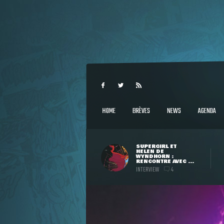
HOME
BRÈVES
NEWS
AGENDA
SUPERGIRL ET
HELEN DE
WYNDHORN :
RENCONTRE AVEC ...
INTERVIEW
4