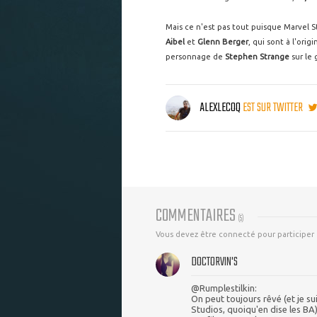
Mais ce n'est pas tout puisque Marvel S
Aibel
et
Glenn Berger
, qui sont à l'orig
personnage de
Stephen Strange
sur le
ALEXLECOQ
EST SUR TWITTER
COMMENTAIRES
(
5
)
Vous devez être connecté pour participer
DOCTORVIN'S
@Rumplestilkin:
On peut toujours rêvé (et je su
Studios, quoiqu'en dise les BA