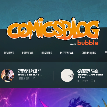
PL
REVIEWS
PREVIEWS
DOSSIERS
INTERVIEWS
CHRONIQUES
"CHAQUE AUTEUR
L'AMOUR ET LA
S'INSPIRE DU
VERMINE : WILL
MONDE RÉEL" : ...
MCPHAIL, OU L'ART
DE ...
INTERVIEW
1
INTERVIEW
1