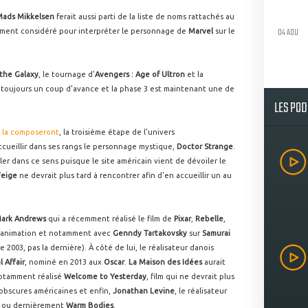
Mads Mikkelsen
ferait aussi parti de la liste de noms rattachés au
04 AOU
lement considéré pour interpréter le personnage de
Marvel
sur le
the Galaxy
, le tournage d'
Avengers : Age of Ultron
et la
 toujours un coup d'avance et la phase 3 est maintenant une de
LES PO
ui la composeront
, la troisième étape de l'univers
ccueillir dans ses rangs le personnage mystique,
Doctor Strange
.
ler dans ce sens puisque le site américain vient de dévoiler le
Feige
ne devrait plus tard à rencontrer afin d'en accueillir un au
ark Andrews
qui a récemment réalisé le film de
Pixar
,
Rebelle
,
 l'animation et notamment avec
Genndy Tartakovsky
sur
Samurai
de 2003, pas la dernière). À côté de lui, le réalisateur danois
l Affair
, nominé en 2013 aux
Oscar
.
La Maison des Idées
aurait
otamment réalisé
Welcome to Yesterday
, film qui ne devrait plus
s obscures américaines et enfin,
Jonathan Levine
, le réalisateur
ou dernièrement
Warm Bodies
.