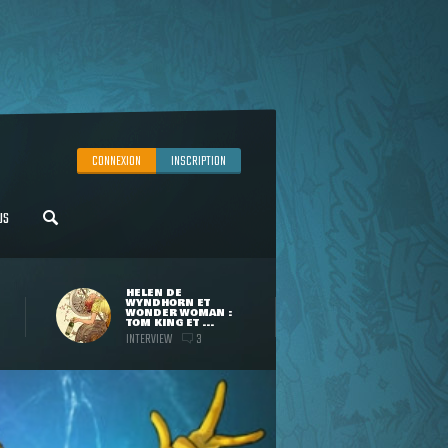
CONNEXION
INSCRIPTION
US
HELEN DE
WYNDHORN ET
WONDER WOMAN :
TOM KING ET ...
INTERVIEW
3