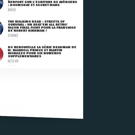
RENFORT SUR L'ÉCRITURE DE AVENGERS
: DOOMSDAY ET SECRET WARS
BRÈVE
THE WALKING DEAD : STREETS OF
SURVIVAL : UN BEAT'EM ALL RÉTRO'
FAÇON FINAL FIGHT POUR LA FRANCHISE
DE ROBERT KIRKMAN !
ECRANS
DC RENOUVELLE LA SÉRIE DEADMAN DE
W. MAXWELL PRINCE ET MARTIN
MORAZZO POUR SIX NUMÉROS
SUPPLÉMENTAIRES
ACTU VO