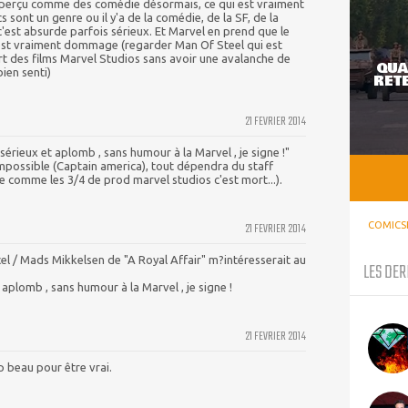
 perçu comme des comédie désormais, ce qui est vraiment
sont un genre ou il y'a de la comédie, de la SF, de la
c'est absurde parfois sérieux. Et Marvel en prend que le
est vraiment dommage (regarder Man Of Steel qui est
rt des films Marvel Studios sans avoir une avalanche de
QUA
ien senti)
RETE
21 FEVRIER 2014
érieux et aplomb , sans humour à la Marvel , je signe !"
impossible (Captain america), tout dépendra du staff
ire comme les 3/4 de prod marvel studios c'est mort...).
21 FEVRIER 2014
COMICS
cel / Mads Mikkelsen de "A Royal Affair" m?intéresserait au
LES DER
 aplomb , sans humour à la Marvel , je signe !
21 FEVRIER 2014
 beau pour être vrai.