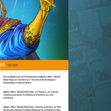
ÈVES
TOUT VOIR
Chris McKenna et Erik Sommers (Spider-Man : Brand
New Day) en renfort sur l'écriture de Avengers :
Doomsday et Secret Wars
Spider-Man : Brand New Day : en France, un succès
record aussi avec 3 millions d'entrées en une
semaine
Spider-Man : Brand New Day : comme attendu, le film
de Destin Daniel Cretton dépasse le milliard au box-