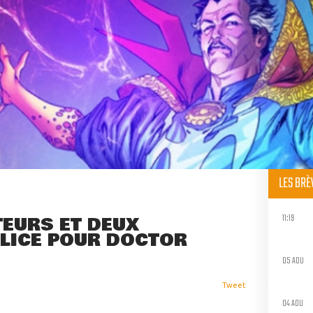
LES BR
11:19
TEURS ET DEUX
 LICE POUR DOCTOR
05 AOU
Tweet
04 AOU