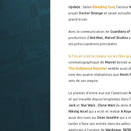
Update :
Selon
Bleeding Cool
, l'acteur
projet
Doctor Strange
et serait actuel
grand écran.
Avec la communication de
Guardians of 
production d'
Ant-Man
,
Marvel Studios
a
ses préoccupations principales.
Si l'on en croit la rumeur sur les films q
cinématographique de
Marvel
devrait a
The Hollywood Reporter
semble aussi al
nom des quatre réalisateurs que
Kevin 
sein de son empire.
Le premier d'entre eux est l'américain
M
et qui travaille depuis longtemps dans
Jack
et
Star Wars : Clone Wars
(la série 
Nikolaj Arcel
qui a écrit et réalisé
A Roya
aussi des vues sur
Dean Israelite
qui a n
tarder à faire son entrée dans les salle
américain à l'origine de
Wackness
,
50/50