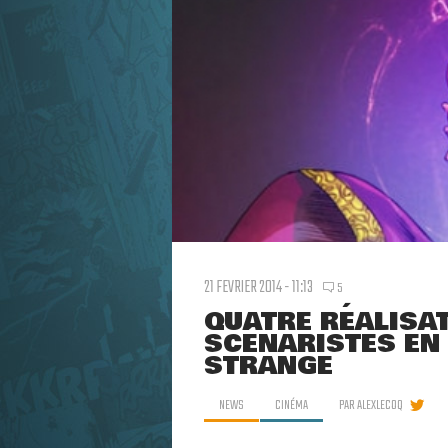
21 FEVRIER 2014 - 11:13
5
QUATRE RÉALISA
SCÉNARISTES EN
STRANGE
NEWS
CINÉMA
PAR
ALEXLECOQ