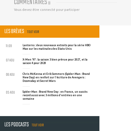
COMMENTAIRES
(
0
)
Vous devez être connecté pour participer
LES BRÈVES
TOUT VOIR
11:09
Lanterns : deux nouveaux extraits pour la série HBO
Max sur les matinales des Etats-Unis
07 AOU
X-Men '97 : la saison 3 bien prévue pour 2027, et la
saison 4 pour 2028
06 AOU
Chris McKenna et Erik Sommers (Spider-Man : Brand
New Day) en renfort sur l'écriture de Avengers :
Doomsday et Secret Wars
05 AOU
Spider-Man : Brand New Day : en France, un succès
record aussi avec 3 millions d'entrées en une
semaine
LES PODCASTS
TOUT VOIR