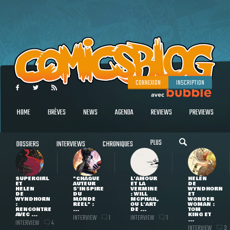
CONNEXION
INSCRIPTION
HOME
BRÈVES
NEWS
AGENDA
REVIEWS
PREVIEWS
PLUS
DOSSIERS
INTERVIEWS
CHRONIQUES
SUPERGIRL
"CHAQUE
L'AMOUR
HELEN
ET
AUTEUR
ET LA
DE
HELEN
S'INSPIRE
VERMINE
WYNDHORN
DE
DU
: WILL
ET
WYNDHORN
MONDE
MCPHAIL,
WONDER
:
RÉEL" :
OU L'ART
WOMAN :
RENCONTRE
...
DE ...
TOM
AVEC ...
KING ET
INTERVIEW
INTERVIEW
1
1
...
INTERVIEW
4
INTERVIEW
3