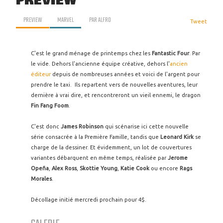
PREVIEW
PREVIEW
MARVEL
PAR
ALFRO
Tweet
C'est le grand ménage de printemps chez les
Fantastic Four
. Par
le vide. Dehors l'ancienne équipe créative, dehors l'
ancien
éditeur
depuis de nombreuses années et voici de l'argent pour
prendre le taxi. Ils repartent vers de nouvelles aventures, leur
dernière à vrai dire, et rencontreront un vieil ennemi, le dragon
Fin Fang Foom
.
C'est donc
James Robinson
qui scénarise ici cette nouvelle
série consacrée à la Première Famille, tandis que
Leonard Kirk
se
charge de la dessiner. Et évidemment, un lot de couvertures
variantes débarquent en même temps, réalisée par
Jerome
Opeña
,
Alex Ross
,
Skottie Young
,
Katie Cook
ou encore
Rags
Morales
.
Décollage initié mercredi prochain pour 4$.