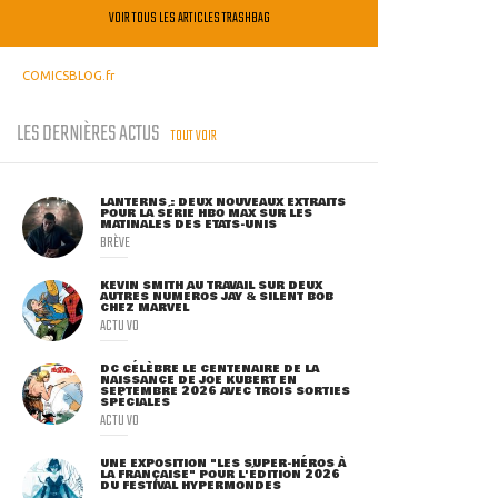
VOIR TOUS LES ARTICLES TRASHBAG
COMICSBLOG.fr
LES DERNIÈRES ACTUS
TOUT VOIR
LANTERNS : DEUX NOUVEAUX EXTRAITS
POUR LA SÉRIE HBO MAX SUR LES
MATINALES DES ETATS-UNIS
BRÈVE
KEVIN SMITH AU TRAVAIL SUR DEUX
AUTRES NUMÉROS JAY & SILENT BOB
CHEZ MARVEL
ACTU VO
DC CÉLÈBRE LE CENTENAIRE DE LA
NAISSANCE DE JOE KUBERT EN
SEPTEMBRE 2026 AVEC TROIS SORTIES
SPÉCIALES
ACTU VO
UNE EXPOSITION "LES SUPER-HÉROS À
LA FRANÇAISE" POUR L'ÉDITION 2026
DU FESTIVAL HYPERMONDES