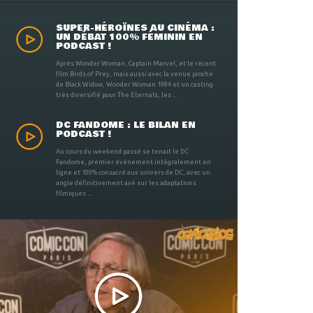
SUPER-HÉROÏNES AU CINÉMA :
UN DÉBAT 100% FÉMININ EN
PODCAST !
Après Wonder Woman, Captain Marvel, et le récent
film Birds of Prey, mais aussi avec la venue proche
de Black Widow, Wonder Woman 1984 et un casting
très diversifié pour The Eternals, les ...
DC FANDOME : LE BILAN EN
PODCAST !
Au cours du weekend passé se tenait le DC
Fandome, premier évènement intégralement en
ligne et 100% consacré aux univers de DC, avec un
angle définitivement axé sur les adaptations
filmiques ...