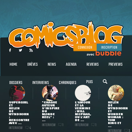
CONNEXION
INSCRIPTION
HOME
BRÈVES
NEWS
AGENDA
REVIEWS
PREVIEWS
PLUS
DOSSIERS
INTERVIEWS
CHRONIQUES
SUPERGIRL
"CHAQUE
L'AMOUR
HELEN
ET
AUTEUR
ET LA
DE
HELEN
S'INSPIRE
VERMINE
WYNDHORN
DE
DU
: WILL
ET
WYNDHORN
MONDE
MCPHAIL,
WONDER
:
RÉEL" :
OU L'ART
WOMAN :
RENCONTRE
...
DE ...
TOM
AVEC ...
KING ET
INTERVIEW
INTERVIEW
1
1
...
INTERVIEW
4
INTERVIEW
3