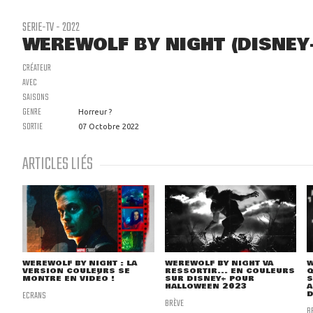
SERIE-TV - 2022
WEREWOLF BY NIGHT (DISNEY
CRÉATEUR
AVEC
SAISONS
GENRE
Horreur ?
SORTIE
07 Octobre 2022
ARTICLES LIÉS
WEREWOLF BY NIGHT : LA
WEREWOLF BY NIGHT VA
W
VERSION COULEURS SE
RESSORTIR... EN COULEURS
Q
MONTRE EN VIDÉO !
SUR DISNEY+ POUR
S
HALLOWEEN 2023
A
ECRANS
D
BRÈVE
B