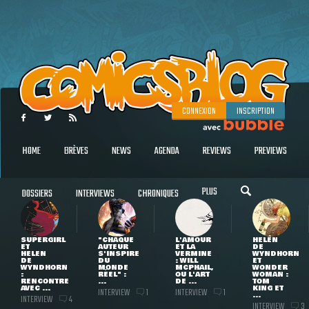
CONNEXION
INSCRIPTION
HOME
BRÈVES
NEWS
AGENDA
REVIEWS
PREVIEWS
PLUS
DOSSIERS
INTERVIEWS
CHRONIQUES
SUPERGIRL
"CHAQUE
L'AMOUR
HELEN
ET
AUTEUR
ET LA
DE
HELEN
S'INSPIRE
VERMINE
WYNDHORN
DE
DU
: WILL
ET
WYNDHORN
MONDE
MCPHAIL,
WONDER
:
RÉEL" :
OU L'ART
WOMAN :
RENCONTRE
...
DE ...
TOM
AVEC ...
KING ET
INTERVIEW
INTERVIEW
1
1
...
INTERVIEW
4
INTERVIEW
3