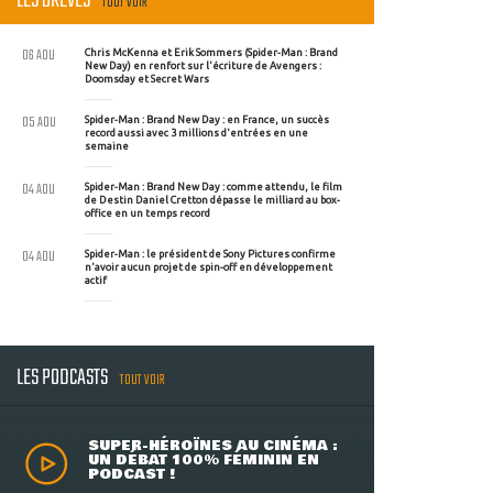
LES BRÈVES
TOUT VOIR
06 AOU
Chris McKenna et Erik Sommers (Spider-Man : Brand
New Day) en renfort sur l'écriture de Avengers :
Doomsday et Secret Wars
05 AOU
Spider-Man : Brand New Day : en France, un succès
record aussi avec 3 millions d'entrées en une
semaine
04 AOU
Spider-Man : Brand New Day : comme attendu, le film
de Destin Daniel Cretton dépasse le milliard au box-
office en un temps record
04 AOU
Spider-Man : le président de Sony Pictures confirme
n'avoir aucun projet de spin-off en développement
actif
LES PODCASTS
TOUT VOIR
SUPER-HÉROÏNES AU CINÉMA :
UN DÉBAT 100% FÉMININ EN
PODCAST !