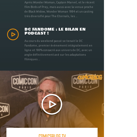
Après Wonder Woman, Captain Marvel, et le récent
film Birds of Prey, mais aussi avec la venue proche
de Black Widow, Wonder Woman 1984 et un casting
très diversifié pour The Eternals, les ...
DC FANDOME : LE BILAN EN
PODCAST !
Au cours du weekend passé se tenait le DC
Fandome, premier évènement intégralement en
ligne et 100% consacré aux univers de DC, avec un
angle définitivement axé sur les adaptations
filmiques ...