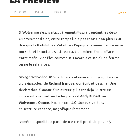
LA PREVIEW
PREVIEW
MARVEL
PAR
ALFRO
Tweet
Si
Wolverine
s'est particulièrement illustré pendant les deux
Guerres Mondiales, entre temps il n'a pas chômé non plus. Faut
dire que la Prohibition n'était pas l'époque la moins dangereuse
qui soit, et le mutant s'est retrouvé au milieu d'une affaire
entre mafieux et flics corrompus. Encore à cause d'une femme,
on ne le refera pas.
Savage Wolverine #15
est le second numéro du
run
(prévu en
trois épisodes) de
Richard Isanove
, qui écrit et dessine. Une
déclaration d'amour d'un auteur qui s'est déjà illustré en
colorisant avec virtuosité les pages d'
Andy Kubert
sur
Wolverine : Origins
. Notons que
J.G. Jones
y va de sa
couverture variante, magnifique forcément.
Numéro disponible à partir de mercredi prochain pour 4$.