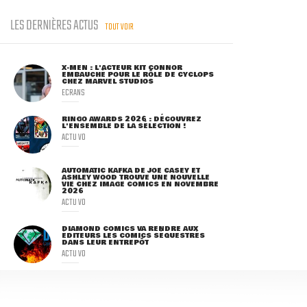
LES DERNIÈRES ACTUS
TOUT VOIR
X-MEN : L'ACTEUR KIT CONNOR
EMBAUCHÉ POUR LE RÔLE DE CYCLOPS
CHEZ MARVEL STUDIOS
ECRANS
RINGO AWARDS 2026 : DÉCOUVREZ
L'ENSEMBLE DE LA SÉLECTION !
ACTU VO
AUTOMATIC KAFKA DE JOE CASEY ET
ASHLEY WOOD TROUVE UNE NOUVELLE
VIE CHEZ IMAGE COMICS EN NOVEMBRE
2026
ACTU VO
DIAMOND COMICS VA RENDRE AUX
ÉDITEURS LES COMICS SÉQUESTRÉS
DANS LEUR ENTREPÔT
ACTU VO