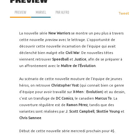
PREVIEW
PREVIEW
MARVEL
PAR
ALFRO
Tweet
La nouvelle série
New Warriors
se montre un peu plus à travers
cette nouvelle
preview
avec le lettrage. L'opportunité de
découvrir cette nouvelle incarnation de l'équipe qui avait
déclenché bien malgré elle
Civil War
. De nouvelles têtes
viennent retrouver
Speedball
et
Justice
, afin de se préparer à
un affrontement avec le
Maître de l'Évolution
.
Au scénario de cette nouvelle mouture de l'équipe de jeunes
héros, on retrouve
Christopher Yost
(qui connait bien ce genre
d'équipe pour avoir travaillé sur
X-Men : Evolution
) et au dessin,
c'est un transfuge de
DC Comics
, le canadien
Marcus To
. La
couverture régulière est de
Ramon Pérez
, tandis que des
variantes sont réalisées par
J. Scott Campbell
,
Skottie Young
et
Chris Samnee
.
Début de cette nouvelle série mercredi prochain pour 4$.