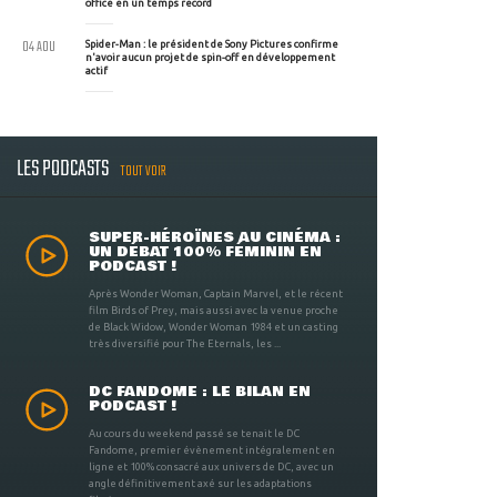
office en un temps record
04 AOU
Spider-Man : le président de Sony Pictures confirme
n'avoir aucun projet de spin-off en développement
actif
LES PODCASTS
TOUT VOIR
SUPER-HÉROÏNES AU CINÉMA :
UN DÉBAT 100% FÉMININ EN
PODCAST !
Après Wonder Woman, Captain Marvel, et le récent
film Birds of Prey, mais aussi avec la venue proche
de Black Widow, Wonder Woman 1984 et un casting
très diversifié pour The Eternals, les ...
DC FANDOME : LE BILAN EN
PODCAST !
Au cours du weekend passé se tenait le DC
Fandome, premier évènement intégralement en
ligne et 100% consacré aux univers de DC, avec un
angle définitivement axé sur les adaptations