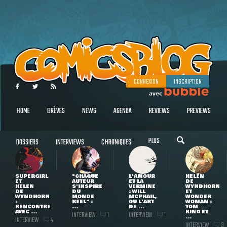
CONNEXION
INSCRIPTION
HOME
BRÈVES
NEWS
AGENDA
REVIEWS
PREVIEWS
PLUS
DOSSIERS
INTERVIEWS
CHRONIQUES
SUPERGIRL
"CHAQUE
L'AMOUR
HELEN
ET
AUTEUR
ET LA
DE
HELEN
S'INSPIRE
VERMINE
WYNDHORN
DE
DU
: WILL
ET
WYNDHORN
MONDE
MCPHAIL,
WONDER
:
RÉEL" :
OU L'ART
WOMAN :
RENCONTRE
...
DE ...
TOM
AVEC ...
KING ET
INTERVIEW
INTERVIEW
1
1
...
INTERVIEW
4
INTERVIEW
3