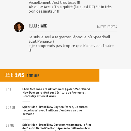
Visuellement c'est très beau !!!
Ah oui MArcus To a quitté (lui aussi DC) !!! Un très
bon dessinateur !!!
ROBB STARK
14 FEVRIER 2014
Je suis le seul à regretter l'époque où Speedball
était Penance ?
+ je comprends pas trop ce que Kaine vient foutre
là
LES BRÈVES
TOUT VOIR
11:19
Chris McKenna et Erik Sommers (Spider-Man : Brand
New Day) en renfort sur l'écriture de Avengers :
Doomsday et Secret Wars
05 AOU
Spider-Man : Brand New Day : en France, un succès
record aussi avec 3 millions d'entrées en une
semaine
04 AOU
Spider-Man : Brand New Day : comme attendu, le film
de Destin Daniel Cretton dépasse le milliard au box-