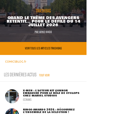
TRASHBAG
QUAND LE THÈME DES AVENGERS
RETENTIT... POUR LE DÉFILÉ DU 14
JUILLET 2026
PAR
ARNO KIKOO
VOIR TOUS LES ARTICLES TRASHBAG
COMICSBLOG.fr
LES DERNIÈRES ACTUS
TOUT VOIR
X-MEN : L'ACTEUR KIT CONNOR
EMBAUCHÉ POUR LE RÔLE DE CYCLOPS
CHEZ MARVEL STUDIOS
ECRANS
RINGO AWARDS 2026 : DÉCOUVREZ
L'ENSEMBLE DE LA SÉLECTION !