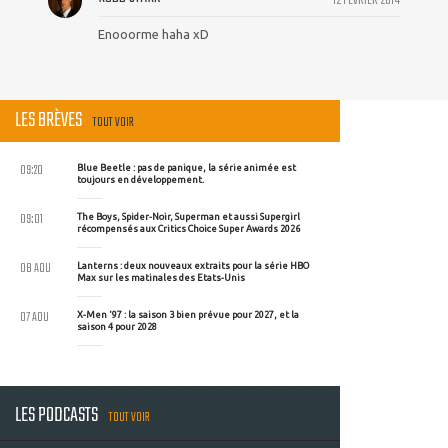
12 FEVRIER 2014
Enooorme haha xD
LES BRÈVES
TOUT VOIR
09:20
Blue Beetle : pas de panique, la série animée est
toujours en développement.
09:01
The Boys, Spider-Noir, Superman et aussi Supergirl
récompensés aux Critics Choice Super Awards 2026
08 AOU
Lanterns : deux nouveaux extraits pour la série HBO
Max sur les matinales des Etats-Unis
07 AOU
X-Men '97 : la saison 3 bien prévue pour 2027, et la
saison 4 pour 2028
LES PODCASTS
TOUT VOIR