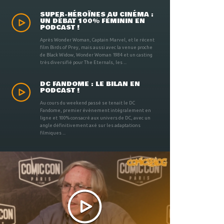
SUPER-HÉROÏNES AU CINÉMA :
UN DÉBAT 100% FÉMININ EN
PODCAST !
Après Wonder Woman, Captain Marvel, et le récent
film Birds of Prey, mais aussi avec la venue proche
de Black Widow, Wonder Woman 1984 et un casting
très diversifié pour The Eternals, les ...
DC FANDOME : LE BILAN EN
PODCAST !
Au cours du weekend passé se tenait le DC
Fandome, premier évènement intégralement en
ligne et 100% consacré aux univers de DC, avec un
angle définitivement axé sur les adaptations
filmiques ...