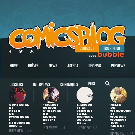
CONNEXION
INSCRIPTION
HOME
BRÈVES
NEWS
AGENDA
REVIEWS
PREVIEWS
PLUS
DOSSIERS
INTERVIEWS
CHRONIQUES
SUPERGIRL
"CHAQUE
L'AMOUR
HELEN
ET
AUTEUR
ET LA
DE
HELEN
S'INSPIRE
VERMINE
WYNDHORN
DE
DU
: WILL
ET
WYNDHORN
MONDE
MCPHAIL,
WONDER
:
RÉEL" :
OU L'ART
WOMAN :
RENCONTRE
...
DE ...
TOM
AVEC ...
KING ET
INTERVIEW
INTERVIEW
1
1
...
INTERVIEW
4
INTERVIEW
3