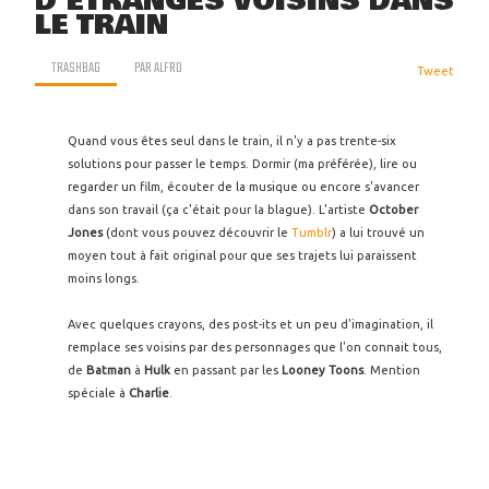
D'ÉTRANGES VOISINS DANS
LE TRAIN
TRASHBAG
PAR
ALFRO
Tweet
Quand vous êtes seul dans le train, il n'y a pas trente-six
solutions pour passer le temps. Dormir (ma préférée), lire ou
regarder un film, écouter de la musique ou encore s'avancer
dans son travail (ça c'était pour la blague). L'artiste
October
Jones
(dont vous pouvez découvrir le
Tumblr
) a lui trouvé un
moyen tout à fait original pour que ses trajets lui paraissent
moins longs.
Avec quelques crayons, des post-its et un peu d'imagination, il
remplace ses voisins par des personnages que l'on connait tous,
de
Batman
à
Hulk
en passant par les
Looney Toons
. Mention
spéciale à
Charlie
.