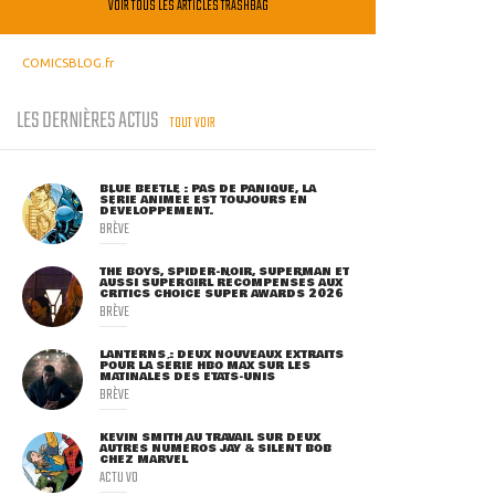
VOIR TOUS LES ARTICLES TRASHBAG
COMICSBLOG.fr
LES DERNIÈRES ACTUS
TOUT VOIR
BLUE BEETLE : PAS DE PANIQUE, LA
SÉRIE ANIMÉE EST TOUJOURS EN
DÉVELOPPEMENT.
BRÈVE
THE BOYS, SPIDER-NOIR, SUPERMAN ET
AUSSI SUPERGIRL RÉCOMPENSÉS AUX
CRITICS CHOICE SUPER AWARDS 2026
BRÈVE
LANTERNS : DEUX NOUVEAUX EXTRAITS
POUR LA SÉRIE HBO MAX SUR LES
MATINALES DES ETATS-UNIS
BRÈVE
KEVIN SMITH AU TRAVAIL SUR DEUX
AUTRES NUMÉROS JAY & SILENT BOB
CHEZ MARVEL
ACTU VO