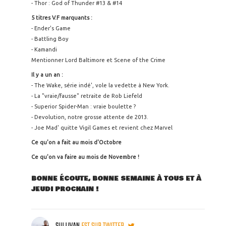
- Thor : God of Thunder #13 & #14
5 titres V.F marquants :
- Ender's Game
- Battling Boy
- Kamandi
Mentionner Lord Baltimore et Scene of the Crime
Il y a un an :
- The Wake, série indé', vole la vedette à New York.
- La "vraie/fausse" retraite de Rob Liefeld
- Superior Spider-Man : vraie boulette ?
- Devolution, notre grosse attente de 2013.
- Joe Mad' quitte Vigil Games et revient chez Marvel
Ce qu'on a fait au mois d'Octobre
Ce qu'on va faire au mois de Novembre !
BONNE ÉCOUTE, BONNE SEMAINE À TOUS ET À
JEUDI PROCHAIN !