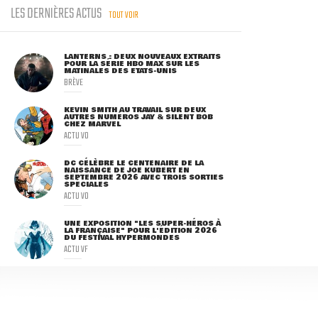
LES DERNIÈRES ACTUS
TOUT VOIR
LANTERNS : DEUX NOUVEAUX EXTRAITS
POUR LA SÉRIE HBO MAX SUR LES
MATINALES DES ETATS-UNIS
BRÈVE
KEVIN SMITH AU TRAVAIL SUR DEUX
AUTRES NUMÉROS JAY & SILENT BOB
CHEZ MARVEL
ACTU VO
DC CÉLÈBRE LE CENTENAIRE DE LA
NAISSANCE DE JOE KUBERT EN
SEPTEMBRE 2026 AVEC TROIS SORTIES
SPÉCIALES
ACTU VO
UNE EXPOSITION "LES SUPER-HÉROS À
LA FRANÇAISE" POUR L'ÉDITION 2026
DU FESTIVAL HYPERMONDES
ACTU VF