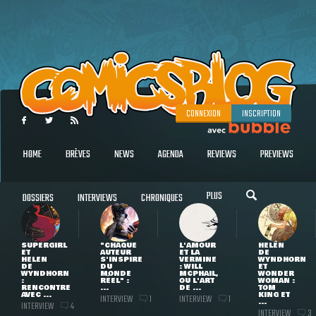
CONNEXION
INSCRIPTION
HOME
BRÈVES
NEWS
AGENDA
REVIEWS
PREVIEWS
PLUS
DOSSIERS
INTERVIEWS
CHRONIQUES
SUPERGIRL
"CHAQUE
L'AMOUR
HELEN
ET
AUTEUR
ET LA
DE
HELEN
S'INSPIRE
VERMINE
WYNDHORN
DE
DU
: WILL
ET
WYNDHORN
MONDE
MCPHAIL,
WONDER
:
RÉEL" :
OU L'ART
WOMAN :
RENCONTRE
...
DE ...
TOM
AVEC ...
KING ET
INTERVIEW
INTERVIEW
1
1
...
INTERVIEW
4
INTERVIEW
3