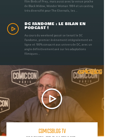
film Birds of Prey, mais aussi avec la venue proche
de Black Widow, Wonder Woman 1984 et un casting
très diversifié pour The Eternals, les ...
DC FANDOME : LE BILAN EN
PODCAST !
Au cours du weekend passé se tenait le DC
Fandome, premier évènement intégralement en
ligne et 100% consacré aux univers de DC, avec un
angle définitivement axé sur les adaptations
filmiques ...
COMICSBLOG TV