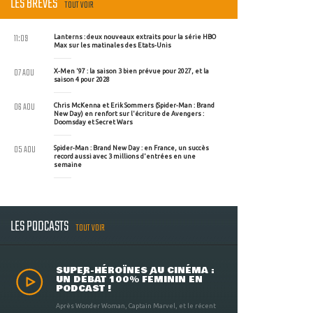
LES BRÈVES
TOUT VOIR
11:09
Lanterns : deux nouveaux extraits pour la série HBO
Max sur les matinales des Etats-Unis
07 AOU
X-Men '97 : la saison 3 bien prévue pour 2027, et la
saison 4 pour 2028
06 AOU
Chris McKenna et Erik Sommers (Spider-Man : Brand
New Day) en renfort sur l'écriture de Avengers :
Doomsday et Secret Wars
05 AOU
Spider-Man : Brand New Day : en France, un succès
record aussi avec 3 millions d'entrées en une
semaine
LES PODCASTS
TOUT VOIR
SUPER-HÉROÏNES AU CINÉMA :
UN DÉBAT 100% FÉMININ EN
PODCAST !
Après Wonder Woman, Captain Marvel, et le récent