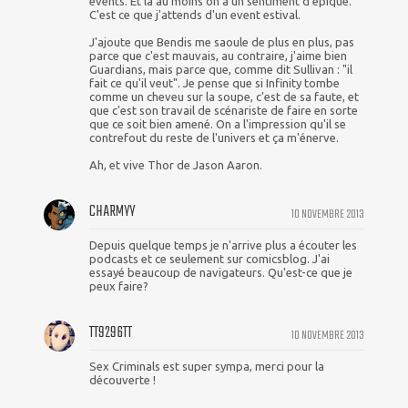
events. Et là au moins on a un sentiment d'épique.
C'est ce que j'attends d'un event estival.
J'ajoute que Bendis me saoule de plus en plus, pas
parce que c'est mauvais, au contraire, j'aime bien
Guardians, mais parce que, comme dit Sullivan : "il
fait ce qu'il veut". Je pense que si Infinity tombe
comme un cheveu sur la soupe, c'est de sa faute, et
que c'est son travail de scénariste de faire en sorte
que ce soit bien amené. On a l'impression qu'il se
contrefout du reste de l'univers et ça m'énerve.
Ah, et vive Thor de Jason Aaron.
CHARMYY
10 NOVEMBRE 2013
Depuis quelque temps je n'arrive plus a écouter les
podcasts et ce seulement sur comicsblog. J'ai
essayé beaucoup de navigateurs. Qu'est-ce que je
peux faire?
TT9296TT
10 NOVEMBRE 2013
Sex Criminals est super sympa, merci pour la
découverte !