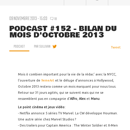
09 NOVEMBRE 2013 - 15:03
18
PODCAST #152 - BILAN DU
MOIS D'OCTOBRE 2013
PODCAST
PAR
SULLIVAN
Tweet
Mois ô combien important pour la vie de la rédac' avec la NYCC,
l'ouverture de
9emeArt
et le déluge d'annonces à Hollywood,
Octobre 2013 restera comme un mois marquant pour nous tous.
Retour sur 31 jours agités, qui se suivent mais qui ne se
ressemblent pas en compagnie d'
Alfro
,
Alex
et
Manu
.
Le point cinéma et jeux vidéo:
- Netflix annonce 5 séries TV Marvel. La CW développe Hourman.
Une autre série chez Marvel Studios ?
- Des trailers pour Captain America : The Winter Soldier et X-Men