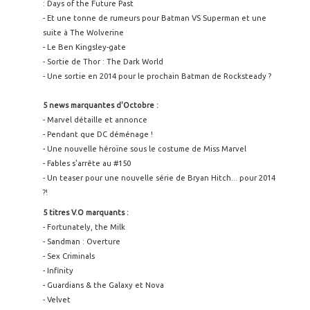
: Days of the Future Past
- Et une tonne de rumeurs pour Batman VS Superman et une
suite à The Wolverine
- Le Ben Kingsley-gate
- Sortie de Thor : The Dark World
- Une sortie en 2014 pour le prochain Batman de Rocksteady ?
5 news marquantes d'Octobre :
- Marvel détaille et annonce
- Pendant que DC déménage !
- Une nouvelle héroïne sous le costume de Miss Marvel
- Fables s'arrête au #150
- Un teaser pour une nouvelle série de Bryan Hitch... pour 2014
?!
5 titres V.O marquants :
- Fortunately, the Milk
- Sandman : Overture
- Sex Criminals
- Infinity
- Guardians & the Galaxy et Nova
- Velvet