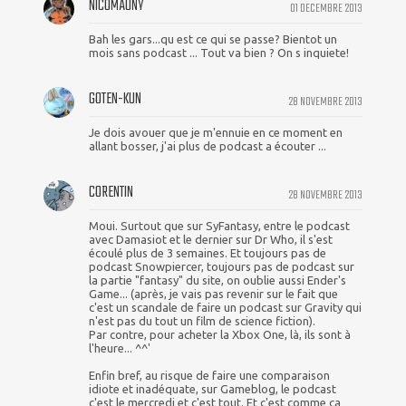
NICOMAUNY
01 DECEMBRE 2013
Bah les gars...qu est ce qui se passe? Bientot un
mois sans podcast ... Tout va bien ? On s inquiete!
GOTEN-KUN
28 NOVEMBRE 2013
Je dois avouer que je m'ennuie en ce moment en
allant bosser, j'ai plus de podcast a écouter ...
CORENTIN
28 NOVEMBRE 2013
Moui. Surtout que sur SyFantasy, entre le podcast
avec Damasiot et le dernier sur Dr Who, il s'est
écoulé plus de 3 semaines. Et toujours pas de
podcast Snowpiercer, toujours pas de podcast sur
la partie "fantasy" du site, on oublie aussi Ender's
Game... (après, je vais pas revenir sur le fait que
c'est un scandale de faire un podcast sur Gravity qui
n'est pas du tout un film de science fiction).
Par contre, pour acheter la Xbox One, là, ils sont à
l'heure... ^^'
Enfin bref, au risque de faire une comparaison
idiote et inadéquate, sur Gameblog, le podcast
c'est le mercredi et c'est tout. Et c'est comme ça