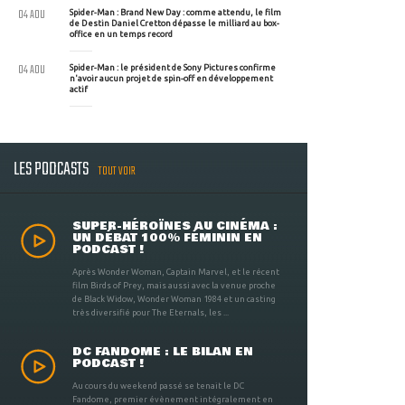
04 AOU
Spider-Man : Brand New Day : comme attendu, le film
de Destin Daniel Cretton dépasse le milliard au box-
office en un temps record
04 AOU
Spider-Man : le président de Sony Pictures confirme
n'avoir aucun projet de spin-off en développement
actif
LES PODCASTS
TOUT VOIR
SUPER-HÉROÏNES AU CINÉMA :
UN DÉBAT 100% FÉMININ EN
PODCAST !
Après Wonder Woman, Captain Marvel, et le récent
film Birds of Prey, mais aussi avec la venue proche
de Black Widow, Wonder Woman 1984 et un casting
très diversifié pour The Eternals, les ...
DC FANDOME : LE BILAN EN
PODCAST !
Au cours du weekend passé se tenait le DC
Fandome, premier évènement intégralement en