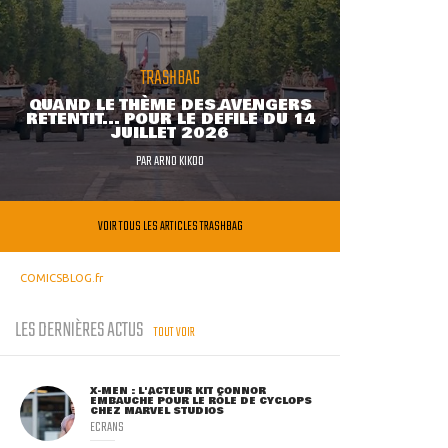
TRASHBAG
QUAND LE THÈME DES AVENGERS
RETENTIT... POUR LE DÉFILÉ DU 14
JUILLET 2026
PAR
ARNO KIKOO
VOIR TOUS LES ARTICLES TRASHBAG
COMICSBLOG.fr
LES DERNIÈRES ACTUS
TOUT VOIR
X-MEN : L'ACTEUR KIT CONNOR
EMBAUCHÉ POUR LE RÔLE DE CYCLOPS
CHEZ MARVEL STUDIOS
ECRANS