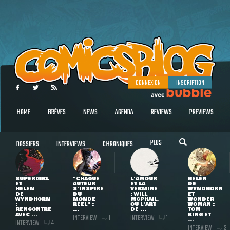
CONNEXION
INSCRIPTION
HOME
BRÈVES
NEWS
AGENDA
REVIEWS
PREVIEWS
PLUS
DOSSIERS
INTERVIEWS
CHRONIQUES
SUPERGIRL
"CHAQUE
L'AMOUR
HELEN
ET
AUTEUR
ET LA
DE
HELEN
S'INSPIRE
VERMINE
WYNDHORN
DE
DU
: WILL
ET
WYNDHORN
MONDE
MCPHAIL,
WONDER
:
RÉEL" :
OU L'ART
WOMAN :
RENCONTRE
...
DE ...
TOM
AVEC ...
KING ET
INTERVIEW
INTERVIEW
1
1
...
INTERVIEW
4
INTERVIEW
3