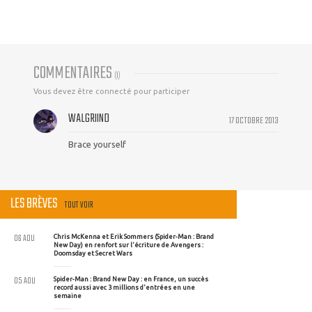
COMMENTAIRES
(
1
)
Vous devez être connecté pour participer
WALGRIIND
17 OCTOBRE 2013
Brace yourself
LES BRÈVES
TOUT VOIR
06 AOU
Chris McKenna et Erik Sommers (Spider-Man : Brand
New Day) en renfort sur l'écriture de Avengers :
Doomsday et Secret Wars
05 AOU
Spider-Man : Brand New Day : en France, un succès
record aussi avec 3 millions d'entrées en une
semaine