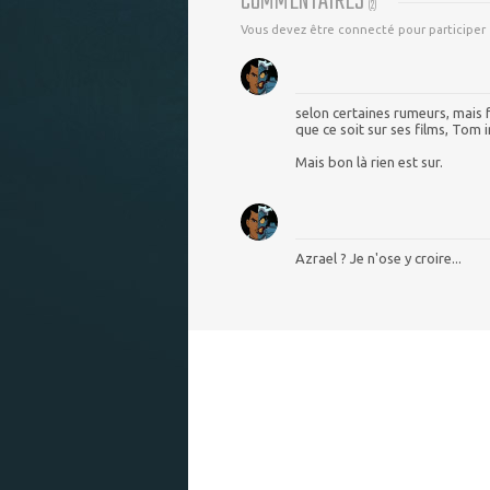
COMMENTAIRES
(
2
)
Vous devez être connecté pour participer
selon certaines rumeurs, mais f
que ce soit sur ses films, Tom in
Mais bon là rien est sur.
Azrael ? Je n'ose y croire...