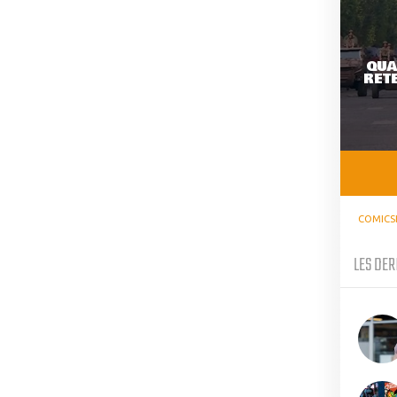
QUA
RETE
COMICS
LES DER