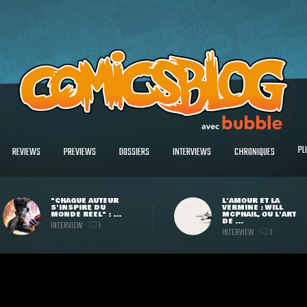
PL
REVIEWS
PREVIEWS
DOSSIERS
INTERVIEWS
CHRONIQUES
"CHAQUE AUTEUR
L'AMOUR ET LA
S'INSPIRE DU
VERMINE : WILL
MONDE RÉEL" : ...
MCPHAIL, OU L'ART
DE ...
INTERVIEW
1
INTERVIEW
1