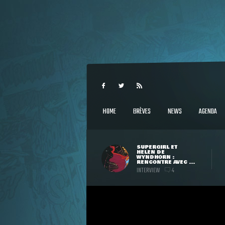
HOME
BRÈVES
NEWS
AGENDA
SUPERGIRL ET
HELEN DE
WYNDHORN :
RENCONTRE AVEC ...
INTERVIEW
4