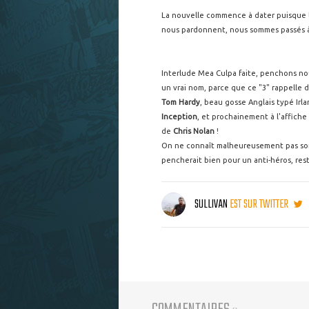
La nouvelle commence à dater puisque l
nous pardonnent, nous sommes passés à
Interlude Mea Culpa faite, penchons n
un vrai nom, parce que ce "3" rappelle d
Tom Hardy
, beau gosse Anglais typé Ir
Inception
, et prochainement à l'affiche 
de
Chris Nolan
!
On ne connaît malheureusement pas son 
pencherait bien pour un anti-héros, rest
SULLIVAN
EST SUR TWITTER