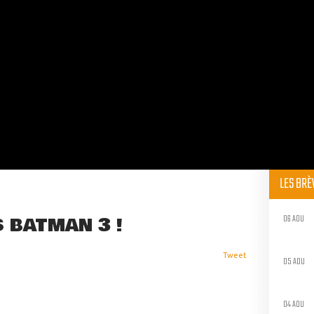
LES BR
06 AOU
 BATMAN 3 !
Tweet
05 AOU
04 AOU