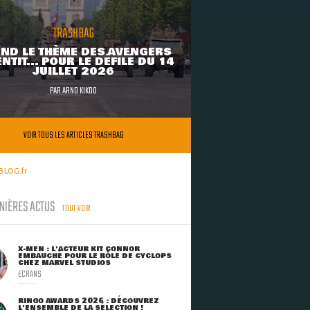
TRASHBAG
ND LE THÈME DES AVENGERS
NTIT... POUR LE DÉFILÉ DU 14
JUILLET 2026
PAR
ARNO KIKOO
VOIR TOUS LES ARTICLES TRASHBAG
BLOG.fr
NIÈRES ACTUS
TOUT VOIR
X-MEN : L'ACTEUR KIT CONNOR
EMBAUCHÉ POUR LE RÔLE DE CYCLOPS
CHEZ MARVEL STUDIOS
ECRANS
RINGO AWARDS 2026 : DÉCOUVREZ
L'ENSEMBLE DE LA SÉLECTION !