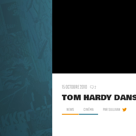
15 OCTOBRE 2010
2
TOM HARDY DANS
NEWS
CINÉMA
PAR
SULLIVAN