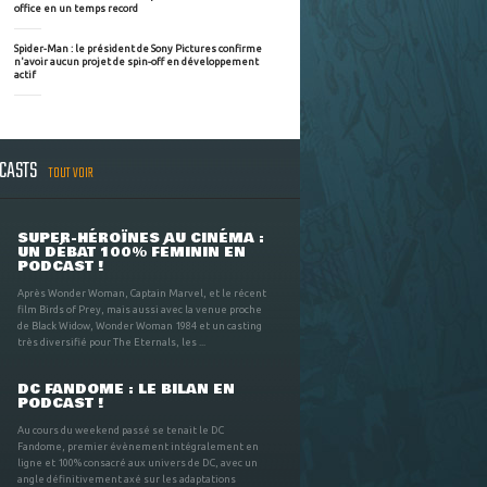
office en un temps record
Spider-Man : le président de Sony Pictures confirme
n'avoir aucun projet de spin-off en développement
actif
DCASTS
TOUT VOIR
SUPER-HÉROÏNES AU CINÉMA :
UN DÉBAT 100% FÉMININ EN
PODCAST !
Après Wonder Woman, Captain Marvel, et le récent
film Birds of Prey, mais aussi avec la venue proche
de Black Widow, Wonder Woman 1984 et un casting
très diversifié pour The Eternals, les ...
DC FANDOME : LE BILAN EN
PODCAST !
Au cours du weekend passé se tenait le DC
Fandome, premier évènement intégralement en
ligne et 100% consacré aux univers de DC, avec un
angle définitivement axé sur les adaptations