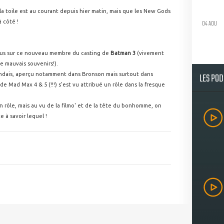
a toile est au courant depuis hier matin, mais que les New Gods
04 AOU
 côté !
ous sur ce nouveau membre du casting de
Batman 3
(vivement
e mauvais souvenirs!).
LES PO
landais, aperçu notamment dans Bronson mais surtout dans
de Mad Max 4 & 5 (!!!) s'est vu attribué un rôle dans la fresque
rôle, mais au vu de la filmo' et de la tête du bonhomme, on
e à savoir lequel !