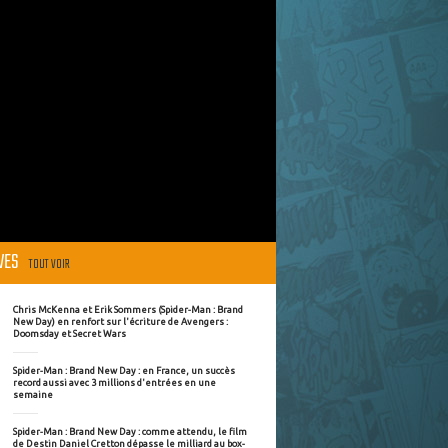
ÈVES
TOUT VOIR
Chris McKenna et Erik Sommers (Spider-Man : Brand
New Day) en renfort sur l'écriture de Avengers :
Doomsday et Secret Wars
Spider-Man : Brand New Day : en France, un succès
record aussi avec 3 millions d'entrées en une
semaine
Spider-Man : Brand New Day : comme attendu, le film
de Destin Daniel Cretton dépasse le milliard au box-