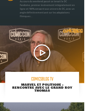
Au cours du weekend passé se tenait le DC
Fandome, premier évènement intégralement en
ligne et 100% consacré aux univers de DC, avec un
angle définitivement axé sur les adaptations
filmiques ...
COMICSBLOG TV
MARVEL ET POLITIQUE :
RENCONTRE AVEC LE GRAND ROY
THOMAS