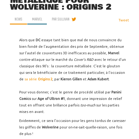
MÉTALLIQUE POUR
WOLVERINE : ORIGINS 2
NEWS
MARVEL
PAR
SULLIVAN
Tweet
Alors que
DC
essaye tant bien que mal de nous convaincre du
bien fondé de l'augmentation des prix de Septembre, obtenue
sur l'autel de couvertures 3D inefficaces au possible,
Marvel
contre-attaque sur le marché du
Cover's R&D
avec le retour d'un
classique des 90's : la couverture métallisée. C'est le glouton
qui sera le bénéficiaire de ce traitement particulier, à l'occasion
de
sa série
Origins 2
, par
Kieron Gillen
et
Adam Kubert
.
Pour vous donner, c'est le genre de procédé utilisé par
Panini
Comics
sur
Age of Ultron #1
, donnant une impression de relief
tout en offrant une brillance parfois
too-much
sur les parties
mises en avant.
Evidemment, ce sera l'occasion pour les gens tordus de caresser
les griffes de
Wolverine
pour on-ne-sait-quelle-raison, une fois
de plus !