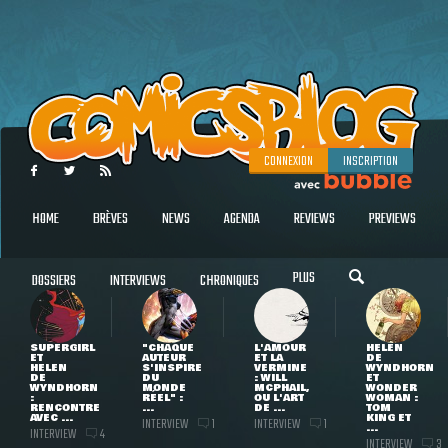
CONNEXION
INSCRIPTION
HOME
BRÈVES
NEWS
AGENDA
REVIEWS
PREVIEWS
PLUS
DOSSIERS
INTERVIEWS
CHRONIQUES
SUPERGIRL
"CHAQUE
L'AMOUR
HELEN
ET
AUTEUR
ET LA
DE
HELEN
S'INSPIRE
VERMINE
WYNDHORN
DE
DU
: WILL
ET
WYNDHORN
MONDE
MCPHAIL,
WONDER
:
RÉEL" :
OU L'ART
WOMAN :
RENCONTRE
...
DE ...
TOM
AVEC ...
KING ET
INTERVIEW
INTERVIEW
1
1
...
INTERVIEW
4
INTERVIEW
3