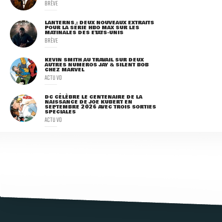
BRÈVE
LANTERNS : DEUX NOUVEAUX EXTRAITS
POUR LA SÉRIE HBO MAX SUR LES
MATINALES DES ETATS-UNIS
BRÈVE
KEVIN SMITH AU TRAVAIL SUR DEUX
AUTRES NUMÉROS JAY & SILENT BOB
CHEZ MARVEL
ACTU VO
DC CÉLÈBRE LE CENTENAIRE DE LA
NAISSANCE DE JOE KUBERT EN
SEPTEMBRE 2026 AVEC TROIS SORTIES
SPÉCIALES
ACTU VO