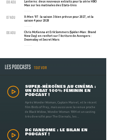
08 AOU
Lanterns : deux nouveaux extraits pour la série HBO
Max sur les matinales des Etats-Unis
07 AOU
X-Men '97 : la saison 3 bien prévue pour 2027, et la
saison 4 pour 2028
06 AOU
Chris McKenna et Erik Sommers (Spider-Man : Brand
New Day) en renfort sur l'écriture de Avengers :
Doomsday et Secret Wars
LES PODCASTS
TOUT VOIR
SUPER-HÉROÏNES AU CINÉMA :
UN DÉBAT 100% FÉMININ EN
PODCAST !
Après Wonder Woman, Captain Marvel, et le récent
film Birds of Prey, mais aussi avec la venue proche
de Black Widow, Wonder Woman 1984 et un casting
très diversifié pour The Eternals, les ...
DC FANDOME : LE BILAN EN
PODCAST !