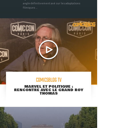
angle définitivement axé sur les adaptations
filmiques ...
COMICSBLOG TV
MARVEL ET POLITIQUE :
RENCONTRE AVEC LE GRAND ROY
THOMAS