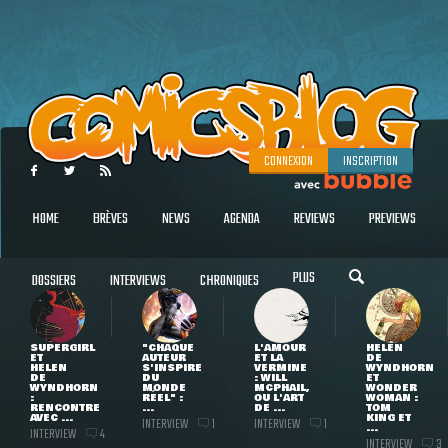
CONNEXION
INSCRIPTION
HOME
BRÈVES
NEWS
AGENDA
REVIEWS
PREVIEWS
PLUS
DOSSIERS
INTERVIEWS
CHRONIQUES
SUPERGIRL
"CHAQUE
L'AMOUR
HELEN
ET
AUTEUR
ET LA
DE
HELEN
S'INSPIRE
VERMINE
WYNDHORN
DE
DU
: WILL
ET
WYNDHORN
MONDE
MCPHAIL,
WONDER
:
RÉEL" :
OU L'ART
WOMAN :
RENCONTRE
...
DE ...
TOM
AVEC ...
KING ET
INTERVIEW
INTERVIEW
1
1
...
INTERVIEW
4
INTERVIEW
3