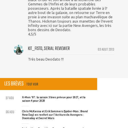
Gemmes de l?Infini et de leurs probables
possesseurs. Après la bataille spatiale livrée à l?
autre bout de la galaxie, on retourne sur Terre en
proie à une invasion suite au plan machiavélique de
Thanos. Hickman toujours aux manettes de l?event
Infinity avec ici sur la partie New Avengers, les très
bons dessins de Deodato.
4,5/5
KIT_FISTO, SERIAL REVIEWER
03 AOUT 2013
Très beau Deodato !!!
LES BRÈVES
TOUT VOIR
07 AOU
X-Men '97 : la saison 3 bien prévue pour 2027, et la
saison 4 pour 2028
06 AOU
Chris McKenna et Erik Sommers (Spider-Man : Brand
New Day) en renfort sur l'écriture de Avengers :
Doomsday et Secret Wars