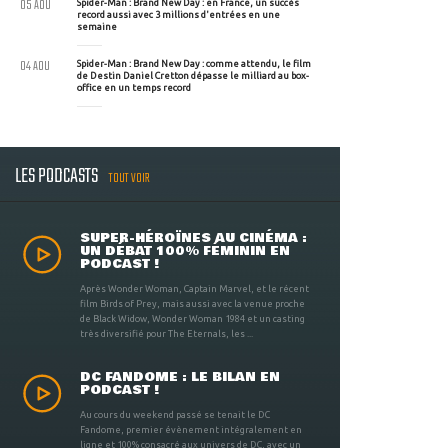
05 AOU
Spider-Man : Brand New Day : en France, un succès
record aussi avec 3 millions d'entrées en une
semaine
04 AOU
Spider-Man : Brand New Day : comme attendu, le film
de Destin Daniel Cretton dépasse le milliard au box-
office en un temps record
LES PODCASTS
TOUT VOIR
SUPER-HÉROÏNES AU CINÉMA :
UN DÉBAT 100% FÉMININ EN
PODCAST !
Après Wonder Woman, Captain Marvel, et le récent
film Birds of Prey, mais aussi avec la venue proche
de Black Widow, Wonder Woman 1984 et un casting
très diversifié pour The Eternals, les ...
DC FANDOME : LE BILAN EN
PODCAST !
Au cours du weekend passé se tenait le DC
Fandome, premier évènement intégralement en
ligne et 100% consacré aux univers de DC, avec un