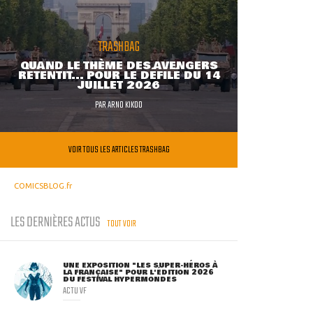
TRASHBAG
QUAND LE THÈME DES AVENGERS
RETENTIT... POUR LE DÉFILÉ DU 14
JUILLET 2026
PAR
ARNO KIKOO
VOIR TOUS LES ARTICLES TRASHBAG
COMICSBLOG.fr
LES DERNIÈRES ACTUS
TOUT VOIR
UNE EXPOSITION "LES SUPER-HÉROS À
LA FRANÇAISE" POUR L'ÉDITION 2026
DU FESTIVAL HYPERMONDES
ACTU VF