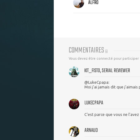
ALFRO
COMMENTAIRES
(
4
)
Vous devez être connecté pour participer
KIT_FISTO, SERIAL REVIEWER
@LukeCpapa:
Moi j'ai jamais dit que j'aimai
LUKECPAPA
C'est parce que vous ne l'avez 
ARNAUD