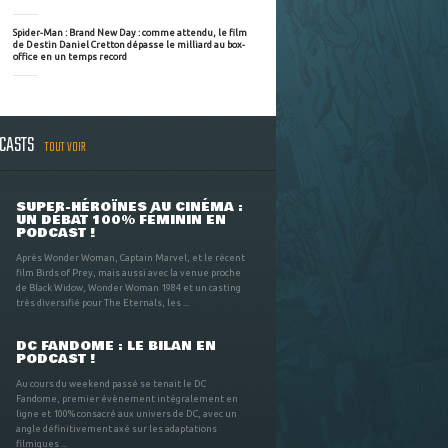
Spider-Man : Brand New Day : comme attendu, le film
de Destin Daniel Cretton dépasse le milliard au box-
office en un temps record
DCASTS
TOUT VOIR
SUPER-HÉROÏNES AU CINÉMA :
UN DÉBAT 100% FÉMININ EN
PODCAST !
Après Wonder Woman, Captain Marvel, et le récent
film Birds of Prey, mais aussi avec la venue proche
de Black Widow, Wonder Woman 1984 et un casting
très diversifié pour The Eternals, les ...
DC FANDOME : LE BILAN EN
PODCAST !
Au cours du weekend passé se tenait le DC
Fandome, premier évènement intégralement en
ligne et 100% consacré aux univers de DC, avec un
angle définitivement axé sur les adaptations
filmiques ...