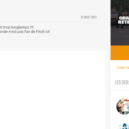
01 AOUT 2013
QUA
RETE
nt trop longtemps !!!!
nde n'est pas fan de Finch ici!
COMICS
LES DER