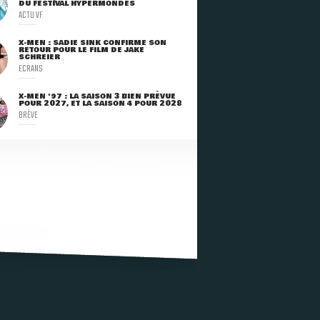
DU FESTIVAL HYPERMONDES
ACTU VF
X-MEN : SADIE SINK CONFIRME SON
RETOUR POUR LE FILM DE JAKE
SCHREIER
ECRANS
X-MEN '97 : LA SAISON 3 BIEN PRÉVUE
POUR 2027, ET LA SAISON 4 POUR 2028
BRÈVE