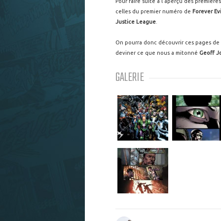
Pour faire suite à l'aperçu des premièr
celles du premier numéro de
Forever Evi
Justice League
.
On pourra donc découvrir ces pages de
deviner ce que nous a mitonné
Geoff J
GALERIE