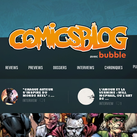
PL
REVIEWS
PREVIEWS
DOSSIERS
INTERVIEWS
CHRONIQUES
"CHAQUE AUTEUR
L'AMOUR ET LA
S'INSPIRE DU
VERMINE : WILL
MONDE RÉEL" : ...
MCPHAIL, OU L'ART
DE ...
INTERVIEW
1
INTERVIEW
1