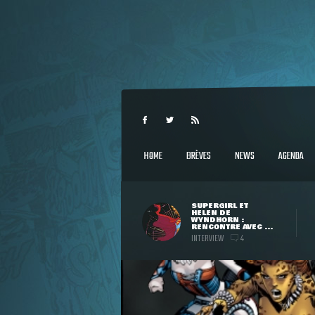
HOME
BRÈVES
NEWS
AGENDA
SUPERGIRL ET
HELEN DE
WYNDHORN :
RENCONTRE AVEC ...
INTERVIEW
4