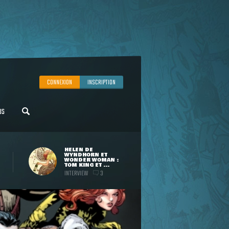
CONNEXION
INSCRIPTION
US
HELEN DE
WYNDHORN ET
WONDER WOMAN :
TOM KING ET ...
INTERVIEW
3