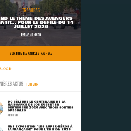
TRASHBAG
ND LE THÈME DES AVENGERS
NTIT... POUR LE DÉFILÉ DU 14
JUILLET 2026
PAR
ARNO KIKOO
VOIR TOUS LES ARTICLES TRASHBAG
BLOG.fr
NIÈRES ACTUS
TOUT VOIR
DC CÉLÈBRE LE CENTENAIRE DE LA
NAISSANCE DE JOE KUBERT EN
SEPTEMBRE 2026 AVEC TROIS SORTIES
SPÉCIALES
ACTU VO
UNE EXPOSITION "LES SUPER-HÉROS À
LA FRANÇAISE" POUR L'ÉDITION 2026