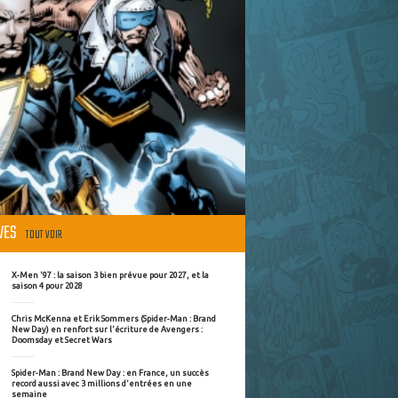
ÈVES
TOUT VOIR
X-Men '97 : la saison 3 bien prévue pour 2027, et la
saison 4 pour 2028
Chris McKenna et Erik Sommers (Spider-Man : Brand
New Day) en renfort sur l'écriture de Avengers :
Doomsday et Secret Wars
Spider-Man : Brand New Day : en France, un succès
record aussi avec 3 millions d'entrées en une
semaine