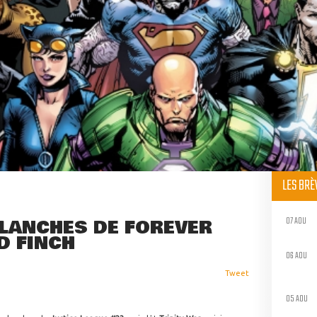
LES BR
07 AOU
PLANCHES DE FOREVER
D FINCH
06 AOU
Tweet
05 AOU