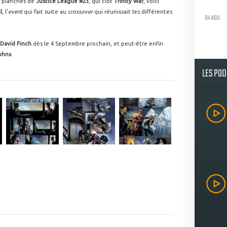
es planches de
Justice League #23
, qui clôt
Trinity War
, voici
l
, l'
event
qui fait suite au
crossover
qui réunissait les différentes
04 AOU
David Finch
dès le 4 Septembre prochain, et peut-être enfin
ohns
.
LES PO