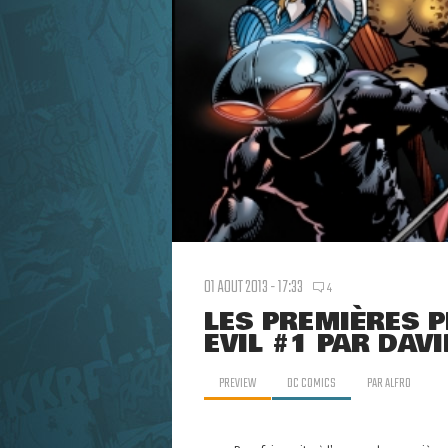
01 AOUT 2013 - 17:33
4
LES PREMIÈRES 
EVIL #1 PAR DAVI
PREVIEW
DC COMICS
PAR
ALFRO