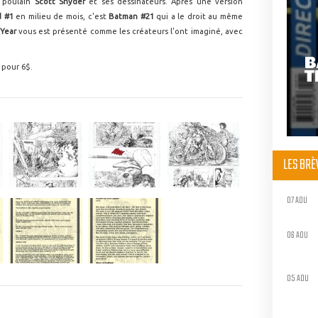
 poulain
Scott Snyder
et ses dessinateurs. Après une version
d #1
en milieu de mois, c'est
Batman #21
qui a le droit au même
 Year
vous est présenté comme les créateurs l'ont imaginé, avec
B
 pour 6$.
T
LES BR
07 AOU
06 AOU
05 AOU