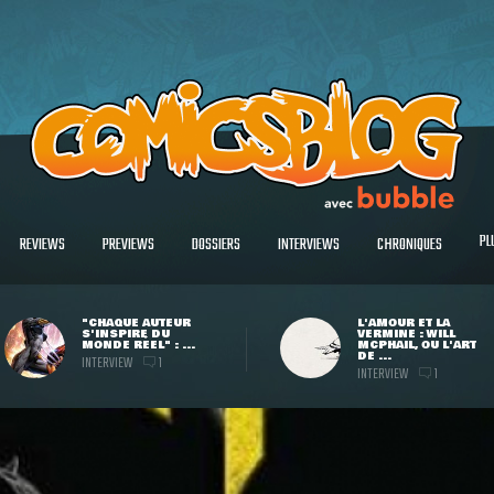
PL
REVIEWS
PREVIEWS
DOSSIERS
INTERVIEWS
CHRONIQUES
"CHAQUE AUTEUR
L'AMOUR ET LA
S'INSPIRE DU
VERMINE : WILL
MONDE RÉEL" : ...
MCPHAIL, OU L'ART
DE ...
INTERVIEW
1
INTERVIEW
1