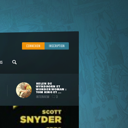
CONNEXION
INSCRIPTION
US
HELEN DE
WYNDHORN ET
WONDER WOMAN :
TOM KING ET ...
INTERVIEW
3