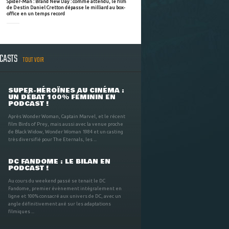
Spider-Man : Brand New Day : comme attendu, le film
de Destin Daniel Cretton dépasse le milliard au box-
office en un temps record
DCASTS
TOUT VOIR
SUPER-HÉROÏNES AU CINÉMA :
UN DÉBAT 100% FÉMININ EN
PODCAST !
Après Wonder Woman, Captain Marvel, et le récent
film Birds of Prey, mais aussi avec la venue proche
de Black Widow, Wonder Woman 1984 et un casting
très diversifié pour The Eternals, les ...
DC FANDOME : LE BILAN EN
PODCAST !
Au cours du weekend passé se tenait le DC
Fandome, premier évènement intégralement en
ligne et 100% consacré aux univers de DC, avec un
angle définitivement axé sur les adaptations
filmiques ...