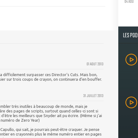
04 AOU
LES PO
01 AOUT 2013
ra difficilement surpasser ces Director's Cuts. Mais bon,
asier sur trois coups de crayon, on continuera d'en bouffer.
31 JUILLET 2013
sembler très inutiles à beaucoup de monde, mais je
lire des pages de scripts, surtout quand celles-ci sont si
 d'être les meilleurs que Snyder ait pu écrire. (Même si j'ai
 numéro de Zero Year)
Capullo, qui sait, je pourrais peut-être craquer. Je pense
o entier en crayonnés plus le même numéro entier en pages