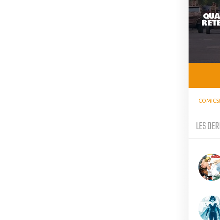
QUA
RETE
COMICS
LES DER