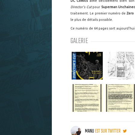
DC Comics
aime décidément bien son
Director's Cut
pour
Superman Unchaine
traitement. Le premier numéro de
Zero
le plus de détails possible.
Ce numéro de 64 pages sort aujourd'hui
GALERIE
MANU
EST SUR TWITTER