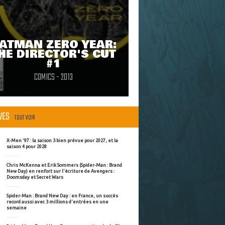
ATMAN ZERO YEAR:
HE DIRECTOR'S CUT
#1
COMICS - 2013
ÈVES
TOUT VOIR
X-Men '97 : la saison 3 bien prévue pour 2027, et la
saison 4 pour 2028
Chris McKenna et Erik Sommers (Spider-Man : Brand
New Day) en renfort sur l'écriture de Avengers :
Doomsday et Secret Wars
Spider-Man : Brand New Day : en France, un succès
record aussi avec 3 millions d'entrées en une
semaine