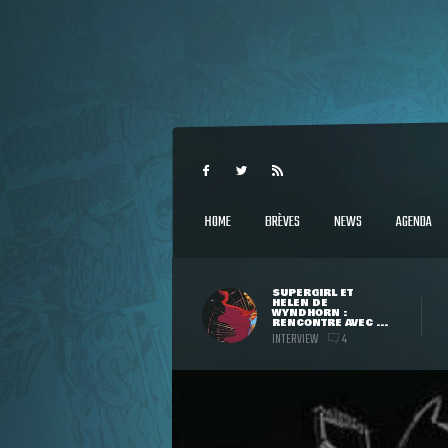
HOME
BRÈVES
NEWS
AGENDA
SUPERGIRL ET
HELEN DE
WYNDHORN :
RENCONTRE AVEC ...
INTERVIEW
4