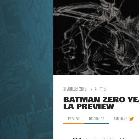
31 JUILLET 2013 - 17:14
5
BATMAN ZERO YEA
LA PREVIEW
PREVIEW
DC COMICS
PAR
MANU