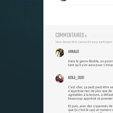
COMMENTAIRES
(
5
)
Vous devez être connecté pour participer
ARNAUD
Dans le genre illisible, on pour
tant qu'il y en aura pour s'ext
BENJI_DU91
C'est cher, ça peut peut-être 
n'apprécie rien de plus que de 
agréables à la lecture, à défaut
beaucoup apprécié ce premier
Et puis, avec des crayonnés de 
que (si c'est le cas) un numér