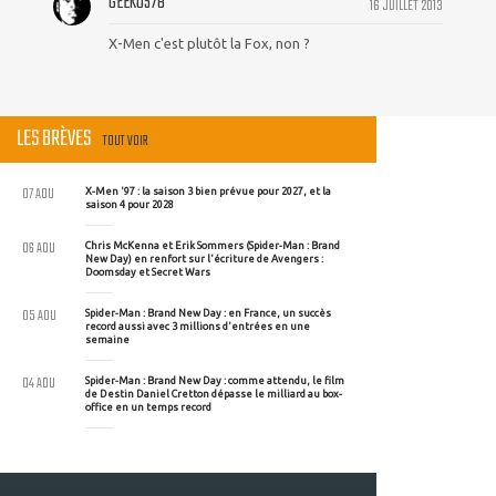
GEEKOS78
16 JUILLET 2013
X-Men c'est plutôt la Fox, non ?
LES BRÈVES
TOUT VOIR
07 AOU
X-Men '97 : la saison 3 bien prévue pour 2027, et la
saison 4 pour 2028
06 AOU
Chris McKenna et Erik Sommers (Spider-Man : Brand
New Day) en renfort sur l'écriture de Avengers :
Doomsday et Secret Wars
05 AOU
Spider-Man : Brand New Day : en France, un succès
record aussi avec 3 millions d'entrées en une
semaine
04 AOU
Spider-Man : Brand New Day : comme attendu, le film
de Destin Daniel Cretton dépasse le milliard au box-
office en un temps record