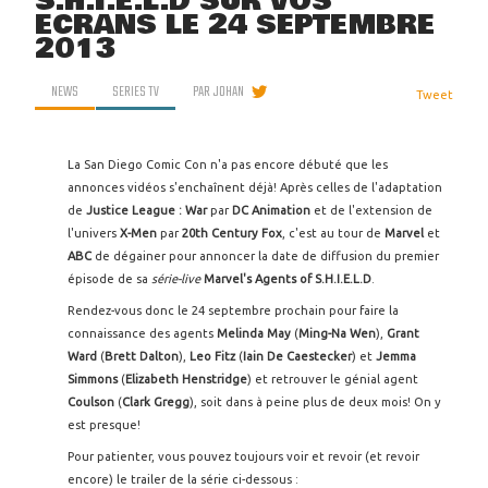
S.H.I.E.L.D SUR VOS
ÉCRANS LE 24 SEPTEMBRE
2013
NEWS
SERIES TV
PAR
JOHAN
Tweet
La San Diego Comic Con n'a pas encore débuté que les
annonces vidéos s'enchaînent déjà! Après celles de l'adaptation
de
Justice League : War
par
DC Animation
et de l'extension de
l'univers
X-Men
par
20th Century Fox
, c'est au tour de
Marvel
et
ABC
de dégainer pour annoncer la date de diffusion du premier
épisode de sa
série-live
Marvel's Agents of S.H.I.E.L.D
.
Rendez-vous donc le 24 septembre prochain pour faire la
connaissance des agents
Melinda May
(
Ming-Na Wen
),
Grant
Ward
(
Brett Dalton
),
Leo Fitz
(
Iain De Caestecker
) et
Jemma
Simmons
(
Elizabeth Henstridge
) et retrouver le génial agent
Coulson
(
Clark Gregg
), soit dans à peine plus de deux mois! On y
est presque!
Pour patienter, vous pouvez toujours voir et revoir (et revoir
encore) le trailer de la série ci-dessous :