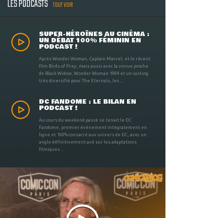
LES PODCASTS
TOUT VOIR
SUPER-HÉROÏNES AU CINÉMA :
UN DÉBAT 100% FÉMININ EN
PODCAST !
Après Wonder Woman, Captain Marvel, et le récent
film Birds of Prey, mais aussi avec la venue proche
de Black Widow, Wonder Woman 1984 et un casting
très diversifié pour The Eternals, les ...
DC FANDOME : LE BILAN EN
PODCAST !
Au cours du weekend passé se tenait le DC
Fandome, premier évènement intégralement en
ligne et 100% consacré aux univers de DC, avec un
angle définitivement axé sur les adaptations
filmiques ...