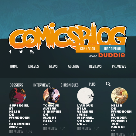
CONNEXION
INSCRIPTION
HOME
BRÈVES
NEWS
AGENDA
REVIEWS
PREVIEWS
PLUS
DOSSIERS
INTERVIEWS
CHRONIQUES
SUPERGIRL
"CHAQUE
L'AMOUR
HELEN
ET
AUTEUR
ET LA
DE
HELEN
S'INSPIRE
VERMINE
WYNDHORN
DE
DU
: WILL
ET
WYNDHORN
MONDE
MCPHAIL,
WONDER
:
RÉEL" :
OU L'ART
WOMAN :
RENCONTRE
...
DE ...
TOM
AVEC ...
KING ET
INTERVIEW
INTERVIEW
1
1
...
INTERVIEW
4
INTERVIEW
3