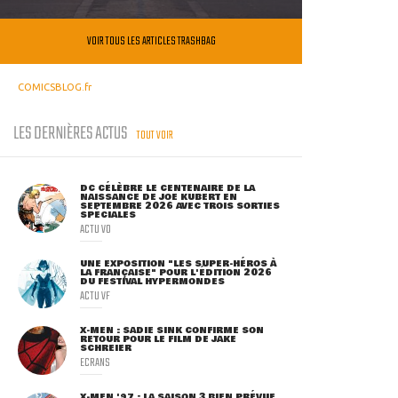
VOIR TOUS LES ARTICLES TRASHBAG
COMICSBLOG.fr
LES DERNIÈRES ACTUS
TOUT VOIR
DC CÉLÈBRE LE CENTENAIRE DE LA
NAISSANCE DE JOE KUBERT EN
SEPTEMBRE 2026 AVEC TROIS SORTIES
SPÉCIALES
ACTU VO
UNE EXPOSITION "LES SUPER-HÉROS À
LA FRANÇAISE" POUR L'ÉDITION 2026
DU FESTIVAL HYPERMONDES
ACTU VF
X-MEN : SADIE SINK CONFIRME SON
RETOUR POUR LE FILM DE JAKE
SCHREIER
ECRANS
X-MEN '97 : LA SAISON 3 BIEN PRÉVUE