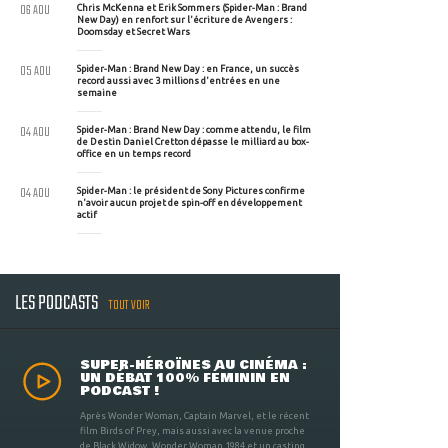
06 AOU
Chris McKenna et Erik Sommers (Spider-Man : Brand
New Day) en renfort sur l'écriture de Avengers :
Doomsday et Secret Wars
05 AOU
Spider-Man : Brand New Day : en France, un succès
record aussi avec 3 millions d'entrées en une
semaine
04 AOU
Spider-Man : Brand New Day : comme attendu, le film
de Destin Daniel Cretton dépasse le milliard au box-
office en un temps record
04 AOU
Spider-Man : le président de Sony Pictures confirme
n'avoir aucun projet de spin-off en développement
actif
LES PODCASTS
TOUT VOIR
SUPER-HÉROÏNES AU CINÉMA :
UN DÉBAT 100% FÉMININ EN
PODCAST !
Après Wonder Woman, Captain Marvel, et le récent
film Birds of Prey, mais aussi avec la venue proche
de Black Widow, Wonder Woman 1984 et un casting