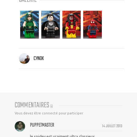
CYNOK
COMMENTAIRES
(
4
)
Vous devez être connecté pour participer
PUPPETMASTER
14 JUILLET 2013
le spidey est vraiment ultra classieux