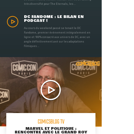
très diversifié pour The Eternals, les ...
DC FANDOME : LE BILAN EN
PODCAST !
Au cours du weekend passé se tenait le DC
Fandome, premier évènement intégralement en
ligne et 100% consacré aux univers de DC, avec un
angle définitivement axé sur les adaptations
filmiques ...
COMICSBLOG TV
MARVEL ET POLITIQUE :
RENCONTRE AVEC LE GRAND ROY