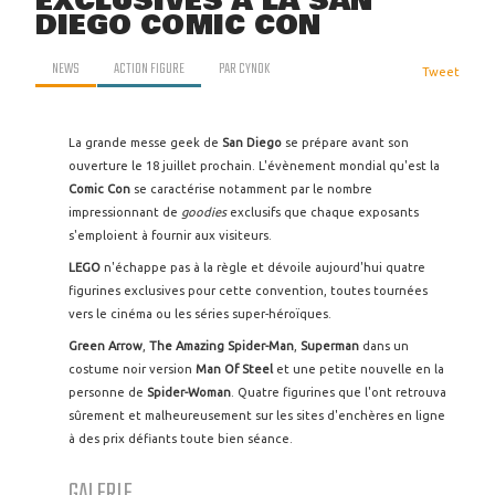
EXCLUSIVES À LA SAN
DIEGO COMIC CON
NEWS
ACTION FIGURE
PAR
CYNOK
Tweet
La grande messe geek de
San Diego
se prépare avant son
ouverture le 18 juillet prochain. L'évènement mondial qu'est la
Comic Con
se caractérise notamment par le nombre
impressionnant de
goodies
exclusifs que chaque exposants
s'emploient à fournir aux visiteurs.
LEGO
n'échappe pas à la règle et dévoile aujourd'hui quatre
figurines exclusives pour cette convention, toutes tournées
vers le cinéma ou les séries super-héroïques.
Green Arrow
,
The Amazing Spider-Man
,
Superman
dans un
costume noir version
Man Of Steel
et une petite nouvelle en la
personne de
Spider-Woman
. Quatre figurines que l'ont retrouva
sûrement et malheureusement sur les sites d'enchères en ligne
à des prix défiants toute bien séance.
GALERIE