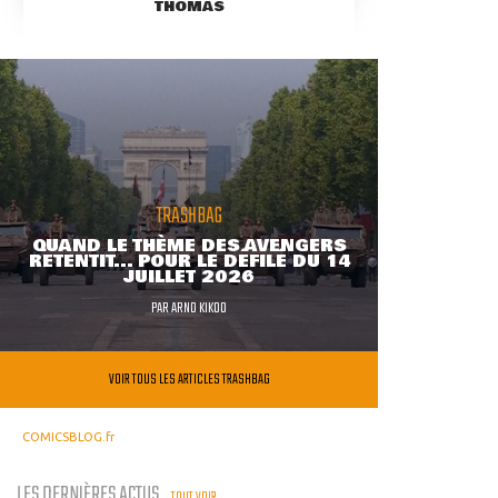
THOMAS
TRASHBAG
QUAND LE THÈME DES AVENGERS
RETENTIT... POUR LE DÉFILÉ DU 14
JUILLET 2026
PAR
ARNO KIKOO
VOIR TOUS LES ARTICLES TRASHBAG
COMICSBLOG.fr
LES DERNIÈRES ACTUS
TOUT VOIR