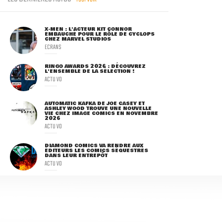
X-MEN : L'ACTEUR KIT CONNOR
EMBAUCHÉ POUR LE RÔLE DE CYCLOPS
CHEZ MARVEL STUDIOS
ECRANS
RINGO AWARDS 2026 : DÉCOUVREZ
L'ENSEMBLE DE LA SÉLECTION !
ACTU VO
AUTOMATIC KAFKA DE JOE CASEY ET
ASHLEY WOOD TROUVE UNE NOUVELLE
VIE CHEZ IMAGE COMICS EN NOVEMBRE
2026
ACTU VO
DIAMOND COMICS VA RENDRE AUX
ÉDITEURS LES COMICS SÉQUESTRÉS
DANS LEUR ENTREPÔT
ACTU VO