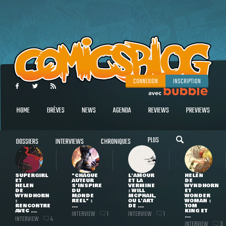
CONNEXION
INSCRIPTION
HOME
BRÈVES
NEWS
AGENDA
REVIEWS
PREVIEWS
PLUS
DOSSIERS
INTERVIEWS
CHRONIQUES
SUPERGIRL
"CHAQUE
L'AMOUR
HELEN
ET
AUTEUR
ET LA
DE
HELEN
S'INSPIRE
VERMINE
WYNDHORN
DE
DU
: WILL
ET
WYNDHORN
MONDE
MCPHAIL,
WONDER
:
RÉEL" :
OU L'ART
WOMAN :
RENCONTRE
...
DE ...
TOM
AVEC ...
KING ET
INTERVIEW
INTERVIEW
1
1
...
INTERVIEW
4
INTERVIEW
3