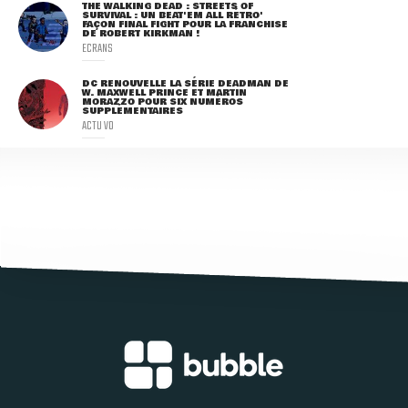
THE WALKING DEAD : STREETS OF
SURVIVAL : UN BEAT'EM ALL RÉTRO'
FAÇON FINAL FIGHT POUR LA FRANCHISE
DE ROBERT KIRKMAN !
ECRANS
DC RENOUVELLE LA SÉRIE DEADMAN DE
W. MAXWELL PRINCE ET MARTIN
MORAZZO POUR SIX NUMÉROS
SUPPLÉMENTAIRES
ACTU VO