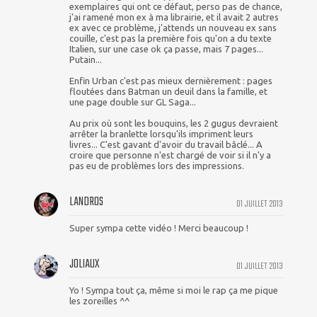
exemplaires qui ont ce défaut, perso pas de chance,
j'ai ramené mon ex à ma librairie, et il avait 2 autres
ex avec ce problème, j'attends un nouveau ex sans
couille, c'est pas la première fois qu'on a du texte
Italien, sur une case ok ça passe, mais 7 pages...
Putain...
Enfin Urban c'est pas mieux dernièrement : pages
floutées dans Batman un deuil dans la famille, et
une page double sur GL Saga...
Au prix où sont les bouquins, les 2 gugus devraient
arrêter la branlette lorsqu'ils impriment leurs
livres... C'est gavant d'avoir du travail bâclé... A
croire que personne n'est chargé de voir si il n'y a
pas eu de problèmes lors des impressions.
LANDROS
01 JUILLET 2013
Super sympa cette vidéo ! Merci beaucoup !
JOLIAUX
01 JUILLET 2013
Yo ! Sympa tout ça, même si moi le rap ça me pique
les zoreilles ^^