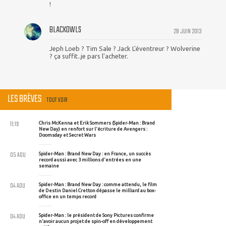
!
BLACKOWLS
28 JUIN 2013
Jeph Loeb ? Tim Sale ? Jack L'éventreur ? Wolverine
? ça suffit..je pars l'acheter.
LES BRÈVES
TOUT VOIR
11:19
Chris McKenna et Erik Sommers (Spider-Man : Brand
New Day) en renfort sur l'écriture de Avengers :
Doomsday et Secret Wars
05 AOU
Spider-Man : Brand New Day : en France, un succès
record aussi avec 3 millions d'entrées en une
semaine
04 AOU
Spider-Man : Brand New Day : comme attendu, le film
de Destin Daniel Cretton dépasse le milliard au box-
office en un temps record
04 AOU
Spider-Man : le président de Sony Pictures confirme
n'avoir aucun projet de spin-off en développement