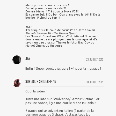
Merci pour vos coups de cœur !
Ca fait plaisir de revoir cela !!!
Comme Manu !!! Très bon le Nova #05!!!
Et comme Sulli !! Du bon Guardians avec le #04 !! !De la
bombe ! Pichelli au top !!!
MAJ
J'ai craqué sur le coup de cœur
VF
de Jeff à savoir
Marvel Universe #8 - The Thanos Quest
.
Les Nova et Guardians VO et VF du MArvel Now me
donne envie de me plonger dans le cosmique et d'en
savoir un peu plus sur Thanos le futur Bad Guy du
Marvel Cinematic Universe
JAY
03 JUILLET 2013
Enfin !! Super boulot les gars ! +1 pour la musique !
SUPERIOR SPIDER-MAN
01 JUILLET 2013
Cool la vidéo !
Juste une info sur "Wolverine/Gambit Victims", et
pas une bonne, il y a une couille Made In Panini :
7 pages qui se suivent en Italien (à partir de la
dernière page du 3 chap), c'est pas tous les