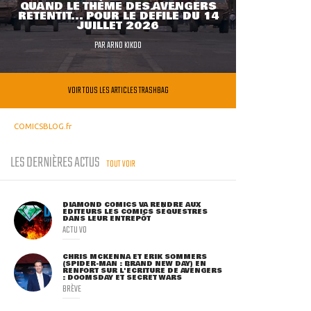
QUAND LE THÈME DES AVENGERS
RETENTIT... POUR LE DÉFILÉ DU 14
JUILLET 2026
PAR
ARNO KIKOO
VOIR TOUS LES ARTICLES TRASHBAG
COMICSBLOG.fr
LES DERNIÈRES ACTUS
TOUT VOIR
DIAMOND COMICS VA RENDRE AUX
ÉDITEURS LES COMICS SÉQUESTRÉS
DANS LEUR ENTREPÔT
ACTU VO
CHRIS MCKENNA ET ERIK SOMMERS
(SPIDER-MAN : BRAND NEW DAY) EN
RENFORT SUR L'ÉCRITURE DE AVENGERS
: DOOMSDAY ET SECRET WARS
BRÈVE