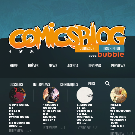
CONNEXION
INSCRIPTION
HOME
BRÈVES
NEWS
AGENDA
REVIEWS
PREVIEWS
PLUS
DOSSIERS
INTERVIEWS
CHRONIQUES
SUPERGIRL
"CHAQUE
L'AMOUR
HELEN
ET
AUTEUR
ET LA
DE
HELEN
S'INSPIRE
VERMINE
WYNDHORN
DE
DU
: WILL
ET
WYNDHORN
MONDE
MCPHAIL,
WONDER
:
RÉEL" :
OU L'ART
WOMAN :
RENCONTRE
...
DE ...
TOM
AVEC ...
KING ET
INTERVIEW
INTERVIEW
1
1
...
INTERVIEW
4
INTERVIEW
3