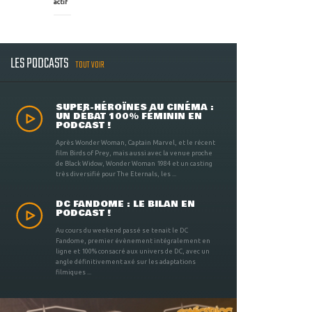
actif
LES PODCASTS
TOUT VOIR
SUPER-HÉROÏNES AU CINÉMA :
UN DÉBAT 100% FÉMININ EN
PODCAST !
Après Wonder Woman, Captain Marvel, et le récent
film Birds of Prey, mais aussi avec la venue proche
de Black Widow, Wonder Woman 1984 et un casting
très diversifié pour The Eternals, les ...
DC FANDOME : LE BILAN EN
PODCAST !
Au cours du weekend passé se tenait le DC
Fandome, premier évènement intégralement en
ligne et 100% consacré aux univers de DC, avec un
angle définitivement axé sur les adaptations
filmiques ...