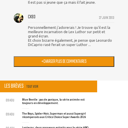
Il est pas si jeune que ça mais il fait jeune.
CK93
27 JUIN 2013
Personnellement j'adorerais ! Je trouve qu'il est la
meilleure incarnation de Lex Luthor sur petit et
grand écran.
Et choix bizarre également, je pense que Leonardo
DiCaprio rasé ferait un super Luthor ...
+
CHARGER PLUS DE COMMENTAIRES
LES BRÈVES
TOUT VOIR
09 AOU
Blue Beetle : pas de panique, la série animée est
toujours en développement.
09 AOU
The Boys, Spider-Noir, Superman et aussi Supergirl
récompensés aux Critics Choice Super Awards 2026
Lanterns : deux nouveaux extraits pour la série HBO