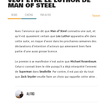
VEUT ÊTRE LE LUTHOR DE
MAN OF STEEL
NEWS
CINÉMA
PAR
ALFRO
Tweet
Avec l'annonce qui dit que
Man of Steel
connaitra une suit, et
qu'il est quasiment certain que
Lex Luthor
apparaitra afin dans
cette suite, on risque d'avoir dans les prochaines semaines des
déclarations d'intention d'acteurs qui aimeraient bien faire
partie d'une aussi grosse licence.
Le premier à se manifester n'est autre que
Michael Rosenbaum
.
Celui-ci connait bien le rôle puisqu'il a déjà interprété l'ennemi
de
Superman
dans
Smallville
. Par contre, il est pas sûr du tout
que
Zack Snyder
veuille faire un choix qui rappelle cette série...
ALFRO