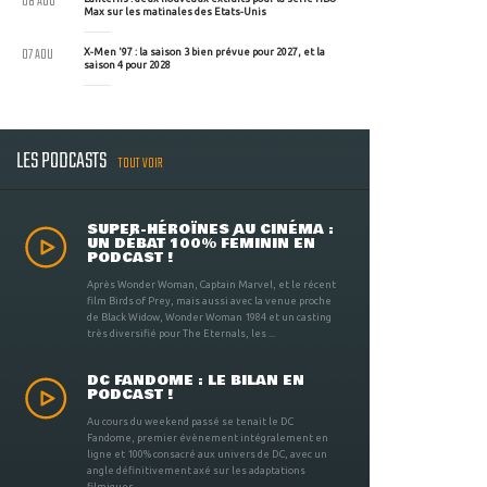
08 AOU
Max sur les matinales des Etats-Unis
07 AOU
X-Men '97 : la saison 3 bien prévue pour 2027, et la
saison 4 pour 2028
LES PODCASTS
TOUT VOIR
SUPER-HÉROÏNES AU CINÉMA :
UN DÉBAT 100% FÉMININ EN
PODCAST !
Après Wonder Woman, Captain Marvel, et le récent
film Birds of Prey, mais aussi avec la venue proche
de Black Widow, Wonder Woman 1984 et un casting
très diversifié pour The Eternals, les ...
DC FANDOME : LE BILAN EN
PODCAST !
Au cours du weekend passé se tenait le DC
Fandome, premier évènement intégralement en
ligne et 100% consacré aux univers de DC, avec un
angle définitivement axé sur les adaptations
filmiques ...