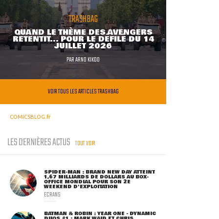
TRASHBAG
QUAND LE THÈME DES AVENGERS
RETENTIT... POUR LE DÉFILÉ DU 14
JUILLET 2026
PAR
ARNO KIKOO
VOIR TOUS LES ARTICLES TRASHBAG
COMICSBLOG.fr
LES DERNIÈRES ACTUS
TOUT VOIR
SPIDER-MAN : BRAND NEW DAY ATTEINT
1,67 MILLIARDS DE DOLLARS AU BOX-
OFFICE MONDIAL POUR SON 2E
WEEKEND D'EXPLOITATION
ECRANS
BATMAN & ROBIN : YEAR ONE - DYNAMIC
DUOS #1 : MARK WAID ET CHRIS