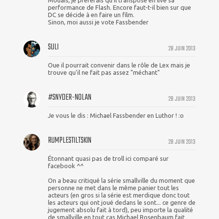
Mouais, je préférais qu'il transpose en live sa
performance de Flash. Encore faut-t-il bien sur que
DC se décide à en faire un film.
Sinon, moi aussi je vote Fassbender
SULI
28 JUIN 2013
Oue il pourrait convenir dans le rôle de Lex mais je
trouve qu'il ne fait pas assez "méchant"
#SNYDER-NOLAN
28 JUIN 2013
Je vous le dis : Michael Fassbender en Luthor ! :o
RUMPLESTILTSKIN
28 JUIN 2013
Étonnant quasi pas de troll ici comparé sur
facebook ^^
On a beau critiqué la série smallville du moment que
personne ne met dans le même panier tout les
acteurs (en gros si la série est merdique donc tout
les acteurs qui ont joué dedans le sont... ce genre de
jugement absolu fait à tord), peu importe la qualité
de smallville en tout cas Michael Rosenbaum fait