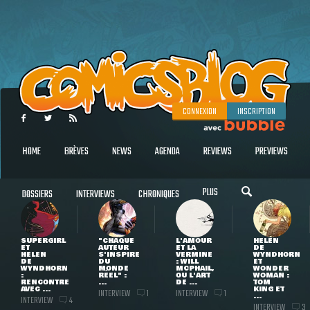
CONNEXION
INSCRIPTION
HOME
BRÈVES
NEWS
AGENDA
REVIEWS
PREVIEWS
PLUS
DOSSIERS
INTERVIEWS
CHRONIQUES
SUPERGIRL
"CHAQUE
L'AMOUR
HELEN
ET
AUTEUR
ET LA
DE
HELEN
S'INSPIRE
VERMINE
WYNDHORN
DE
DU
: WILL
ET
WYNDHORN
MONDE
MCPHAIL,
WONDER
:
RÉEL" :
OU L'ART
WOMAN :
RENCONTRE
...
DE ...
TOM
AVEC ...
KING ET
INTERVIEW
INTERVIEW
1
1
...
INTERVIEW
4
INTERVIEW
3