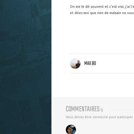
On me le dit souvent et c'est vrai, j'ai 
et dites moi que rien de malsain ne vous v
MAX BO
COMMENTAIRES
(
1
)
Vous devez être connecté pour participer