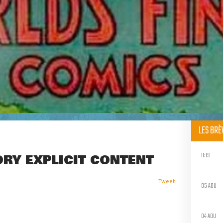
LES BR
11:19
RY EXPLICIT CONTENT
Tweet
05 AOU
04 AOU