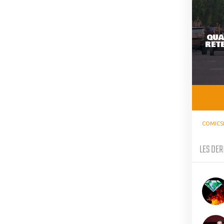
QUA
RETE
COMICS
LES DER