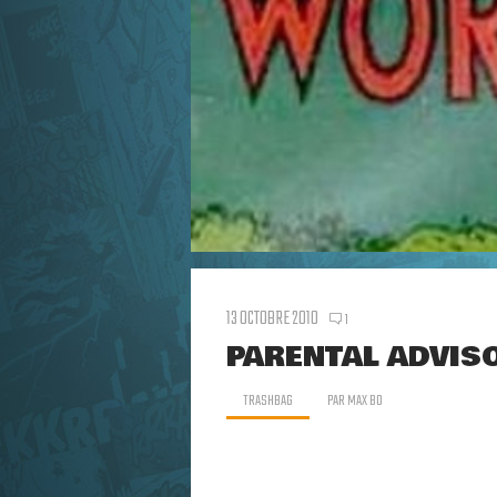
13 OCTOBRE 2010
1
PARENTAL ADVISO
TRASHBAG
PAR
MAX BO