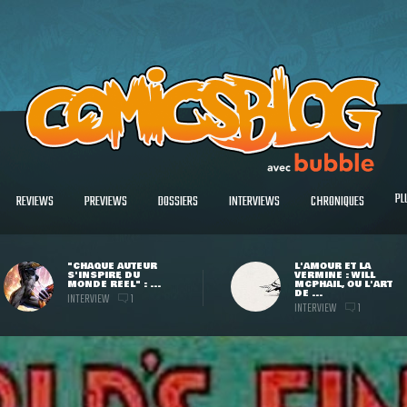
PL
REVIEWS
PREVIEWS
DOSSIERS
INTERVIEWS
CHRONIQUES
"CHAQUE AUTEUR
L'AMOUR ET LA
S'INSPIRE DU
VERMINE : WILL
MONDE RÉEL" : ...
MCPHAIL, OU L'ART
DE ...
INTERVIEW
1
INTERVIEW
1