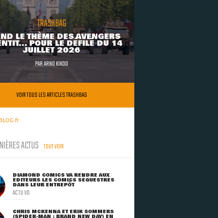
TRASHBAG
ND LE THÈME DES AVENGERS
NTIT... POUR LE DÉFILÉ DU 14
JUILLET 2026
PAR
ARNO KIKOO
VOIR TOUS LES ARTICLES TRASHBAG
BLOG.fr
NIÈRES ACTUS
TOUT VOIR
DIAMOND COMICS VA RENDRE AUX
ÉDITEURS LES COMICS SÉQUESTRÉS
DANS LEUR ENTREPÔT
ACTU VO
CHRIS MCKENNA ET ERIK SOMMERS
(SPIDER-MAN : BRAND NEW DAY) EN