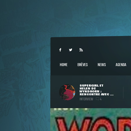
HOME
BRÈVES
NEWS
AGENDA
SUPERGIRL ET
HELEN DE
WYNDHORN :
RENCONTRE AVEC ...
INTERVIEW
4