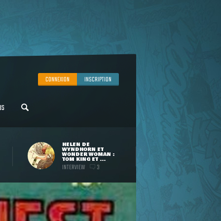
CONNEXION
INSCRIPTION
US
HELEN DE
WYNDHORN ET
WONDER WOMAN :
TOM KING ET ...
INTERVIEW
3