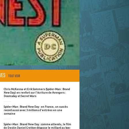
ÈVES
TOUT VOIR
Chris McKenna et Erik Sommers (Spider-Man : Brand
New Day) en renfort sur l'écriture de Avengers :
Doomsday et Secret Wars
Spider-Man : Brand New Day : en France, un succès
record aussi avec 3 millions d'entrées en une
semaine
Spider-Man : Brand New Day : comme attendu, le film
de Destin Daniel Cretton dépasse le milliard au box-