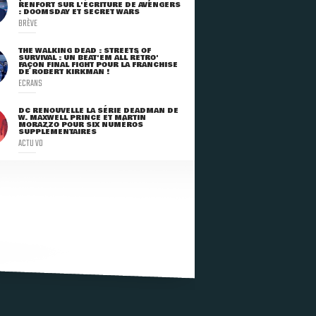
RENFORT SUR L'ÉCRITURE DE AVENGERS
: DOOMSDAY ET SECRET WARS
BRÈVE
THE WALKING DEAD : STREETS OF
SURVIVAL : UN BEAT'EM ALL RÉTRO'
FAÇON FINAL FIGHT POUR LA FRANCHISE
DE ROBERT KIRKMAN !
ECRANS
DC RENOUVELLE LA SÉRIE DEADMAN DE
W. MAXWELL PRINCE ET MARTIN
MORAZZO POUR SIX NUMÉROS
SUPPLÉMENTAIRES
ACTU VO