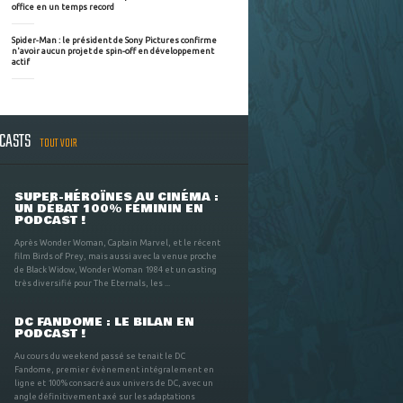
office en un temps record
Spider-Man : le président de Sony Pictures confirme
n'avoir aucun projet de spin-off en développement
actif
DCASTS
TOUT VOIR
SUPER-HÉROÏNES AU CINÉMA :
UN DÉBAT 100% FÉMININ EN
PODCAST !
Après Wonder Woman, Captain Marvel, et le récent
film Birds of Prey, mais aussi avec la venue proche
de Black Widow, Wonder Woman 1984 et un casting
très diversifié pour The Eternals, les ...
DC FANDOME : LE BILAN EN
PODCAST !
Au cours du weekend passé se tenait le DC
Fandome, premier évènement intégralement en
ligne et 100% consacré aux univers de DC, avec un
angle définitivement axé sur les adaptations