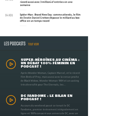
record aussi avec 3 millions d'entrées en une
semaine
04 AOU
Spider-Man : Brand New Day : comme attendu, le film
de Destin Daniel Cretton dépasse le milliard au box-
office en un temps record
LES PODCASTS
TOUT VOIR
SUPER-HÉROÏNES AU CINÉMA :
UN DÉBAT 100% FÉMININ EN
PODCAST !
Après Wonder Woman, Captain Marvel, et le récent
film Birds of Prey, mais aussi avec la venue proche
de Black Widow, Wonder Woman 1984 et un casting
très diversifié pour The Eternals, les ...
DC FANDOME : LE BILAN EN
PODCAST !
Au cours du weekend passé se tenait le DC
Fandome, premier évènement intégralement en
ligne et 100% consacré aux univers de DC, avec un