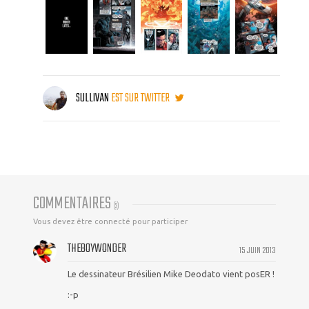
SULLIVAN
EST SUR TWITTER
COMMENTAIRES
(
3
)
Vous devez être connecté pour participer
THEBOYWONDER
15 JUIN 2013
Le dessinateur Brésilien Mike Deodato vient posER !
:-p