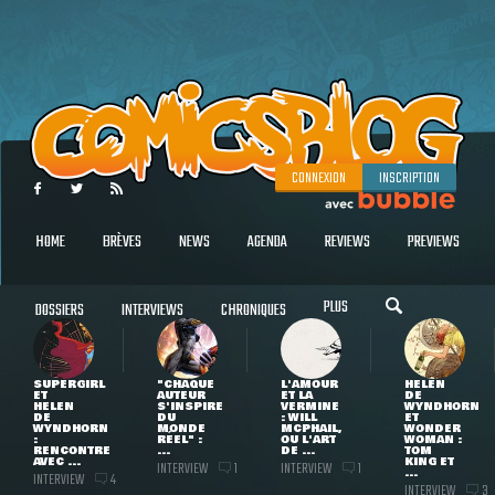
CONNEXION
INSCRIPTION
HOME
BRÈVES
NEWS
AGENDA
REVIEWS
PREVIEWS
PLUS
DOSSIERS
INTERVIEWS
CHRONIQUES
SUPERGIRL
"CHAQUE
L'AMOUR
HELEN
ET
AUTEUR
ET LA
DE
HELEN
S'INSPIRE
VERMINE
WYNDHORN
DE
DU
: WILL
ET
WYNDHORN
MONDE
MCPHAIL,
WONDER
:
RÉEL" :
OU L'ART
WOMAN :
RENCONTRE
...
DE ...
TOM
AVEC ...
KING ET
INTERVIEW
INTERVIEW
1
1
...
INTERVIEW
4
INTERVIEW
3