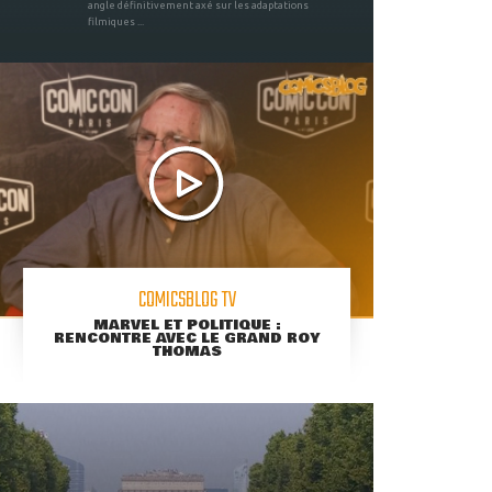
angle définitivement axé sur les adaptations
filmiques ...
COMICSBLOG TV
MARVEL ET POLITIQUE :
RENCONTRE AVEC LE GRAND ROY
THOMAS