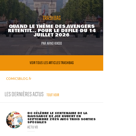
TRASHBAG
QUAND LE THÈME DES AVENGERS
RETENTIT... POUR LE DÉFILÉ DU 14
JUILLET 2026
PAR
ARNO KIKOO
VOIR TOUS LES ARTICLES TRASHBAG
COMICSBLOG.fr
LES DERNIÈRES ACTUS
TOUT VOIR
DC CÉLÈBRE LE CENTENAIRE DE LA
NAISSANCE DE JOE KUBERT EN
SEPTEMBRE 2026 AVEC TROIS SORTIES
SPÉCIALES
ACTU VO