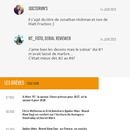
DOCTORVIN'S
14 JUIN 2013
Il s'agit du titre de Jonathan Hickman et non de
Matt Fraction ;)
KIT_FISTO, SERIAL REVIEWER
14 JUIN 2013
J'aime bien les dessins mais le scénar' dui #1
m'avait laissé de marbre....
C'était mieux des #2 au #6?
LES BRÈVES
TOUT VOIR
07 AOU
X-Men '97 : la saison 3 bien prévue pour 2027, et la
saison 4 pour 2028
06 AOU
Chris McKenna et Erik Sommers (Spider-Man : Brand
New Day) en renfort sur l'écriture de Avengers :
Doomsday et Secret Wars
05 AOU
Spider-Man : Brand New Day : en France, un succès