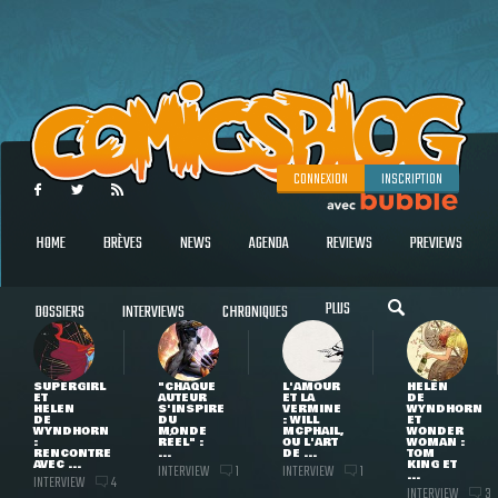
CONNEXION
INSCRIPTION
HOME
BRÈVES
NEWS
AGENDA
REVIEWS
PREVIEWS
PLUS
DOSSIERS
INTERVIEWS
CHRONIQUES
SUPERGIRL
"CHAQUE
L'AMOUR
HELEN
ET
AUTEUR
ET LA
DE
HELEN
S'INSPIRE
VERMINE
WYNDHORN
DE
DU
: WILL
ET
WYNDHORN
MONDE
MCPHAIL,
WONDER
:
RÉEL" :
OU L'ART
WOMAN :
RENCONTRE
...
DE ...
TOM
AVEC ...
KING ET
INTERVIEW
INTERVIEW
1
1
...
INTERVIEW
4
INTERVIEW
3