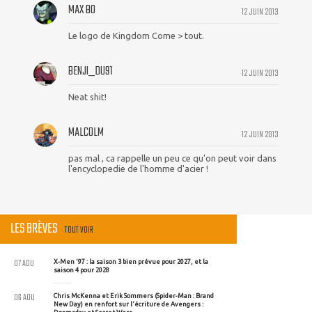
MAX BO
12 JUIN 2013
Le logo de Kingdom Come > tout.
BENJI_DU91
12 JUIN 2013
Neat shit!
MALCOLM
12 JUIN 2013
pas mal , ca rappelle un peu ce qu'on peut voir dans
l'encyclopedie de l'homme d'acier !
LES BRÈVES
TOUT VOIR
07 AOU
X-Men '97 : la saison 3 bien prévue pour 2027, et la
saison 4 pour 2028
06 AOU
Chris McKenna et Erik Sommers (Spider-Man : Brand
New Day) en renfort sur l'écriture de Avengers :