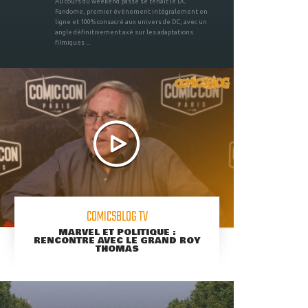
Au cours du weekend passé se tenait le DC
Fandome, premier évènement intégralement en
ligne et 100% consacré aux univers de DC, avec un
angle définitivement axé sur les adaptations
filmiques ...
COMICSBLOG TV
MARVEL ET POLITIQUE :
RENCONTRE AVEC LE GRAND ROY
THOMAS