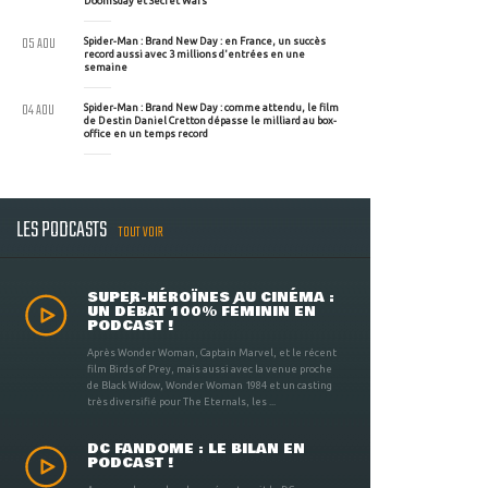
Doomsday et Secret Wars
05 AOU
Spider-Man : Brand New Day : en France, un succès
record aussi avec 3 millions d'entrées en une
semaine
04 AOU
Spider-Man : Brand New Day : comme attendu, le film
de Destin Daniel Cretton dépasse le milliard au box-
office en un temps record
LES PODCASTS
TOUT VOIR
SUPER-HÉROÏNES AU CINÉMA :
UN DÉBAT 100% FÉMININ EN
PODCAST !
Après Wonder Woman, Captain Marvel, et le récent
film Birds of Prey, mais aussi avec la venue proche
de Black Widow, Wonder Woman 1984 et un casting
très diversifié pour The Eternals, les ...
DC FANDOME : LE BILAN EN
PODCAST !