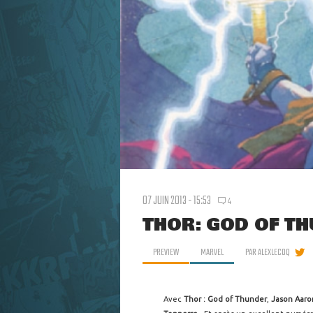
07 JUIN 2013 - 15:53
4
THOR: GOD OF TH
PREVIEW
MARVEL
PAR
ALEXLECOQ
Avec
Thor : God of Thunder
,
Jason Aaro