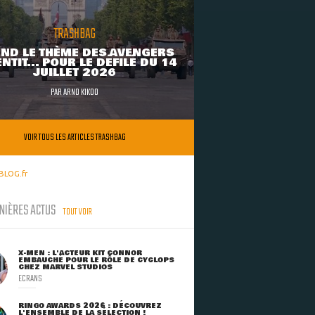
TRASHBAG
ND LE THÈME DES AVENGERS
NTIT... POUR LE DÉFILÉ DU 14
JUILLET 2026
PAR
ARNO KIKOO
VOIR TOUS LES ARTICLES TRASHBAG
BLOG.fr
NIÈRES ACTUS
TOUT VOIR
X-MEN : L'ACTEUR KIT CONNOR
EMBAUCHÉ POUR LE RÔLE DE CYCLOPS
CHEZ MARVEL STUDIOS
ECRANS
RINGO AWARDS 2026 : DÉCOUVREZ
L'ENSEMBLE DE LA SÉLECTION !