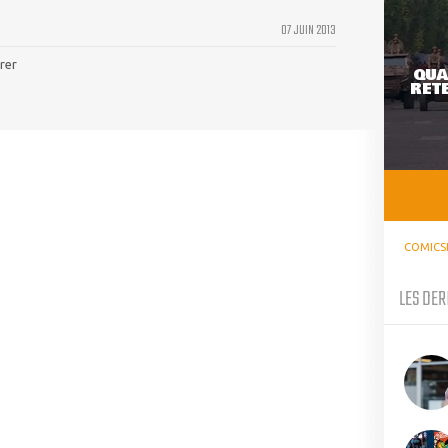
07 JUIN 2013
frer
QUA
RETE
COMICS
LES DER