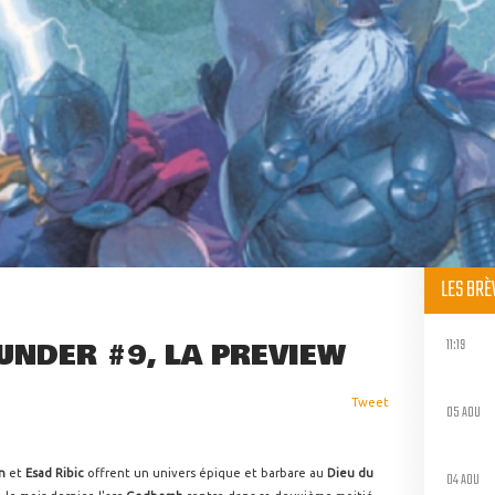
LES BR
11:19
UNDER #9, LA PREVIEW
Tweet
05 AOU
n
et
Esad Ribic
offrent un univers épique et barbare au
Dieu du
04 AOU