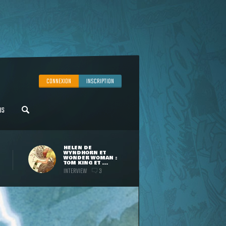
CONNEXION
INSCRIPTION
US
HELEN DE
WYNDHORN ET
WONDER WOMAN :
TOM KING ET ...
INTERVIEW
3