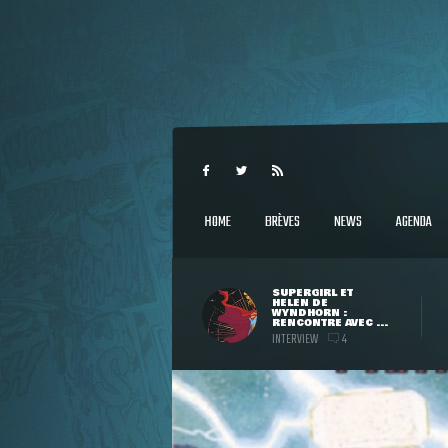
HOME
BRÈVES
NEWS
AGENDA
SUPERGIRL ET
HELEN DE
WYNDHORN :
RENCONTRE AVEC ...
INTERVIEW
4