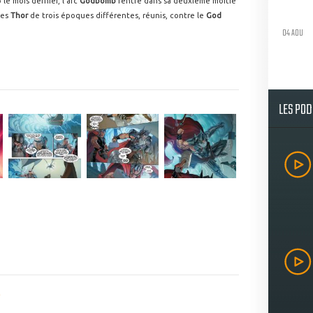
le mois dernier, l'arc
Godbomb
rentre dans sa deuxième moitié
les
Thor
de trois époques différentes, réunis, contre le
God
04 AOU
LES PO