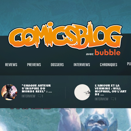
PL
REVIEWS
PREVIEWS
DOSSIERS
INTERVIEWS
CHRONIQUES
"CHAQUE AUTEUR
L'AMOUR ET LA
S'INSPIRE DU
VERMINE : WILL
MONDE RÉEL" : ...
MCPHAIL, OU L'ART
DE ...
INTERVIEW
1
INTERVIEW
1