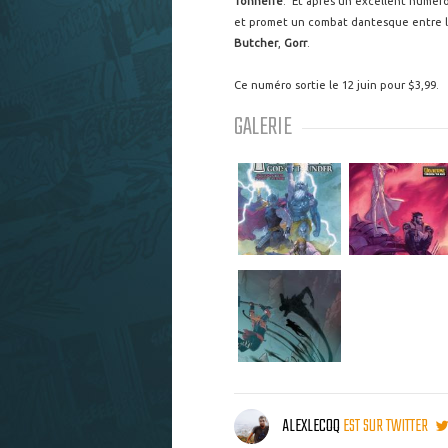
Tonnerre
. Et après un excellent numéro 
et promet un combat dantesque entre 
Butcher
,
Gorr
.
Ce numéro sortie le 12 juin pour $3,99.
GALERIE
ALEXLECOQ
EST SUR TWITTER