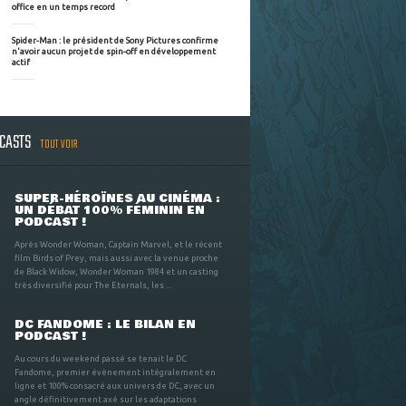
office en un temps record
Spider-Man : le président de Sony Pictures confirme
n'avoir aucun projet de spin-off en développement
actif
DCASTS
TOUT VOIR
SUPER-HÉROÏNES AU CINÉMA :
UN DÉBAT 100% FÉMININ EN
PODCAST !
Après Wonder Woman, Captain Marvel, et le récent
film Birds of Prey, mais aussi avec la venue proche
de Black Widow, Wonder Woman 1984 et un casting
très diversifié pour The Eternals, les ...
DC FANDOME : LE BILAN EN
PODCAST !
Au cours du weekend passé se tenait le DC
Fandome, premier évènement intégralement en
ligne et 100% consacré aux univers de DC, avec un
angle définitivement axé sur les adaptations