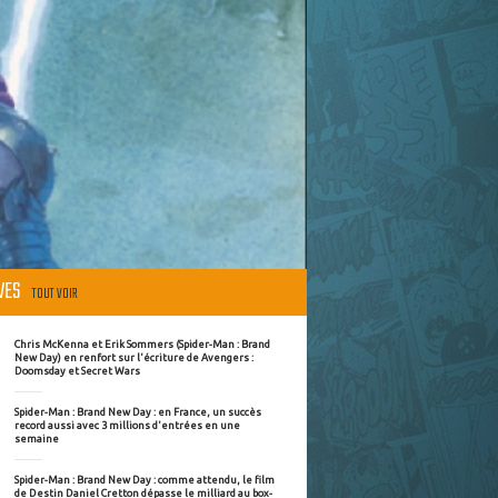
ÈVES
TOUT VOIR
Chris McKenna et Erik Sommers (Spider-Man : Brand
New Day) en renfort sur l'écriture de Avengers :
Doomsday et Secret Wars
Spider-Man : Brand New Day : en France, un succès
record aussi avec 3 millions d'entrées en une
semaine
Spider-Man : Brand New Day : comme attendu, le film
de Destin Daniel Cretton dépasse le milliard au box-