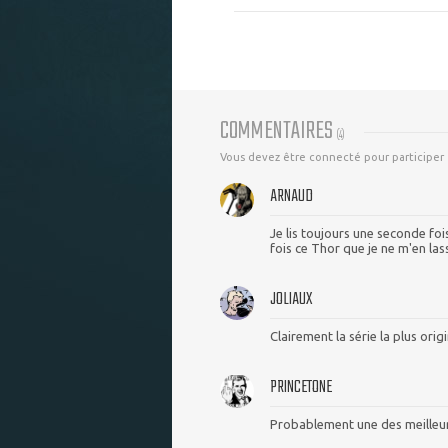
COMMENTAIRES
(
4
)
Vous devez être connecté pour participer
ARNAUD
Je lis toujours une seconde fois
fois ce Thor que je ne m'en las
JOLIAUX
Clairement la série la plus orig
PRINCETONE
Probablement une des meilleur