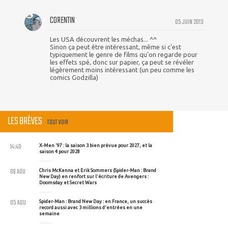
CORENTIN
05 JUIN 2013
Les USA découvrent les méchas... ^^
Sinon ça peut être intéressant, même si c'est
typiquement le genre de films qu'on regarde pour
les effets spé, donc sur papier, ça peut se révéler
légèrement moins intéressant (un peu comme les
comics Godzilla)
LES BRÈVES
TOUT VOIR
14:40
X-Men '97 : la saison 3 bien prévue pour 2027, et la
saison 4 pour 2028
06 AOU
Chris McKenna et Erik Sommers (Spider-Man : Brand
New Day) en renfort sur l'écriture de Avengers :
Doomsday et Secret Wars
05 AOU
Spider-Man : Brand New Day : en France, un succès
record aussi avec 3 millions d'entrées en une
semaine