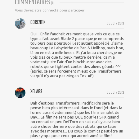
COMMENTAIRES
(
3
)
Vous devez être connecté pour participer
CORENTIN
05 JUIN 2013
Oui... Enfin faudrait vraiment que je vois ce que ce
type a fait avant Blade 2 parce que je ne comprends
toujours pas pourquoi il est autant apprécié. J'aime
beaucoup Le Labyrinthe de Pan & Hellboy, mais bon,
là on en est à mille lieues. Et j'ai beau chercher, je ne
vois pas ce que tu peux mettre derrière, ça m'a
vraiment juste l'air d'un blockbuster avec des
robots qui se fightent contre des aliens géants ^^'
(après, ce sera forcément mieux que Transformers,
vu qu'il n'y aura pas Megan Fox =P)
XELA83
05 JUIN 2013
Bah c'est pas Transformers, Pacific Rim sera je
pense bien plus intéressant dans le fond (et dans la
forme aussi évidemment) que les films simplet de
Bay... Le film ne sera pas QUE pour les SFX quand
on connait un peu DelToro on sait qu'il y aura bien
autre chose derrière que des robots qui se tape
avec des monstres... Du coup le comics peut être un
plus sympa pour ceux qui auront aimé le film !