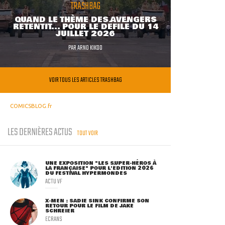
TRASHBAG
QUAND LE THÈME DES AVENGERS
RETENTIT... POUR LE DÉFILÉ DU 14
JUILLET 2026
PAR
ARNO KIKOO
VOIR TOUS LES ARTICLES TRASHBAG
COMICSBLOG.fr
LES DERNIÈRES ACTUS
TOUT VOIR
UNE EXPOSITION "LES SUPER-HÉROS À
LA FRANÇAISE" POUR L'ÉDITION 2026
DU FESTIVAL HYPERMONDES
ACTU VF
X-MEN : SADIE SINK CONFIRME SON
RETOUR POUR LE FILM DE JAKE
SCHREIER
ECRANS