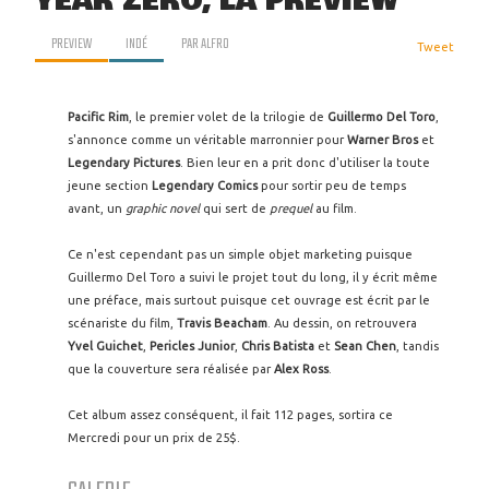
YEAR ZERO, LA PREVIEW
PREVIEW
INDÉ
PAR
ALFRO
Tweet
Pacific Rim
, le premier volet de la trilogie de
Guillermo Del Toro
,
s'annonce comme un véritable marronnier pour
Warner Bros
et
Legendary Pictures
. Bien leur en a prit donc d'utiliser la toute
jeune section
Legendary Comics
pour sortir peu de temps
avant, un
graphic novel
qui sert de
prequel
au film.
Ce n'est cependant pas un simple objet marketing puisque
Guillermo Del Toro a suivi le projet tout du long, il y écrit même
une préface, mais surtout puisque cet ouvrage est écrit par le
scénariste du film,
Travis Beacham
. Au dessin, on retrouvera
Yvel Guichet
,
Pericles Junior
,
Chris Batista
et
Sean Chen
, tandis
que la couverture sera réalisée par
Alex Ross
.
Cet album assez conséquent, il fait 112 pages, sortira ce
Mercredi pour un prix de 25$.