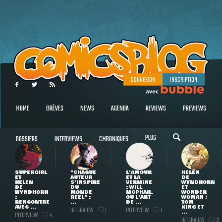
CONNEXION
INSCRIPTION
HOME
BRÈVES
NEWS
AGENDA
REVIEWS
PREVIEWS
PLUS
DOSSIERS
INTERVIEWS
CHRONIQUES
SUPERGIRL
"CHAQUE
L'AMOUR
HELEN
ET
AUTEUR
ET LA
DE
HELEN
S'INSPIRE
VERMINE
WYNDHORN
DE
DU
: WILL
ET
WYNDHORN
MONDE
MCPHAIL,
WONDER
:
RÉEL" :
OU L'ART
WOMAN :
RENCONTRE
...
DE ...
TOM
AVEC ...
KING ET
INTERVIEW
INTERVIEW
1
1
...
INTERVIEW
4
INTERVIEW
3