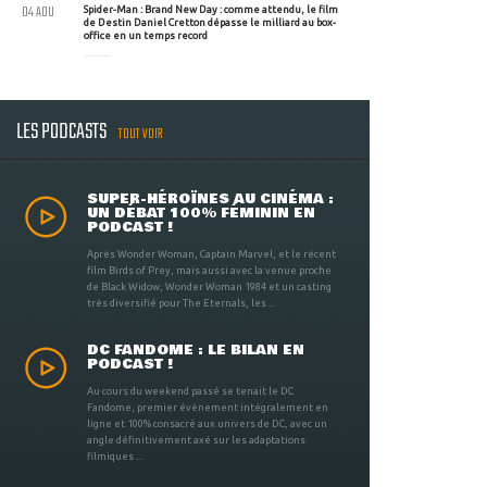
04 AOU
Spider-Man : Brand New Day : comme attendu, le film
de Destin Daniel Cretton dépasse le milliard au box-
office en un temps record
LES PODCASTS
TOUT VOIR
SUPER-HÉROÏNES AU CINÉMA :
UN DÉBAT 100% FÉMININ EN
PODCAST !
Après Wonder Woman, Captain Marvel, et le récent
film Birds of Prey, mais aussi avec la venue proche
de Black Widow, Wonder Woman 1984 et un casting
très diversifié pour The Eternals, les ...
DC FANDOME : LE BILAN EN
PODCAST !
Au cours du weekend passé se tenait le DC
Fandome, premier évènement intégralement en
ligne et 100% consacré aux univers de DC, avec un
angle définitivement axé sur les adaptations
filmiques ...